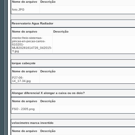
Nome do arquivo
Descrição
foto.JPG
Reservatorio Agua Radiador
Nome do arquivo
Descrição
interior-freio-sistemas-
pincas-en-pecas-carros-
610201-
MLB20281614726_042015-
Y.jpg
torque cabeçote
Nome do arquivo
Descrição
P27-06-
14_17.34.jpg
Alongar diferencial X alongar a caixa ou os dois?
Nome do arquivo
Descrição
FSO - 2305.png
velocimetro marca invertido
Nome do arquivo
Descrição