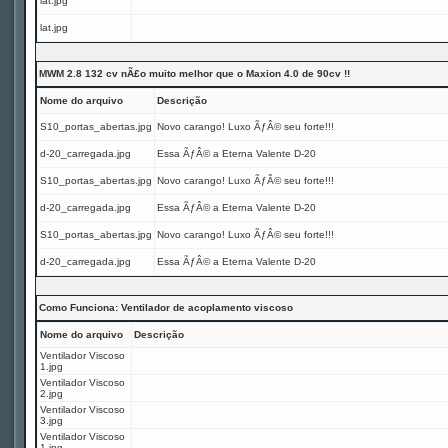
lat.jpg
lat.jpg
MWM 2.8 132 cv nÃ£o muito melhor que o Maxion 4.0 de 90cv !!
Nome do arquivo
Descrição
S10_portas_abertas.jpg
Novo carango! Luxo ÃƒÂ© seu forte!!!
d-20_carregada.jpg
Essa ÃƒÂ© a Eterna Valente D-20
S10_portas_abertas.jpg
Novo carango! Luxo ÃƒÂ© seu forte!!!
d-20_carregada.jpg
Essa ÃƒÂ© a Eterna Valente D-20
S10_portas_abertas.jpg
Novo carango! Luxo ÃƒÂ© seu forte!!!
d-20_carregada.jpg
Essa ÃƒÂ© a Eterna Valente D-20
Como Funciona: Ventilador de acoplamento viscoso
Nome do arquivo
Descrição
Ventilador Viscoso
1.jpg
Ventilador Viscoso
2.jpg
Ventilador Viscoso
3.jpg
Ventilador Viscoso
1.jpg