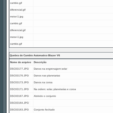
cambio.gif
diferencial.gif
motor-1.jpg
cambio.gif
diferencial.gif
motor-1.jpg
cambio.gif
Quebra do Cambio Automatico Blazer V6
Nome do arquivo
Descrição
DSC03177.JPG
Danos na engrenagem solar
DSC03176.JPG
Danos nas planetarias
DSC03173.JPG
Danos na coroa
DSC03171.JPG
Na ordem: solar, planetarias e coroa
DSC03167.JPG
Abrindo o conjunto
DSC03164.JPG
DSC03163.JPG
Conjunto fechado