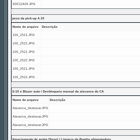
SDC11826.JPG
peso da pick-up A 20
Nome do arquivo
Descrição
100_2521.JPG
100_2522.JPG
100_2521.JPG
100_2522.JPG
100_2521.JPG
100_2522.JPG
S-10 e Blazer auto / Desbloqueio manual da alavanca do CA
Nome do arquivo
Descrição
Alavanca_destravar.JPG
Alavanca_destravar.JPG
Alavanca_destravar.JPG
Amaciamento de motor Diesel / Limpeza da Bomba alimentadora