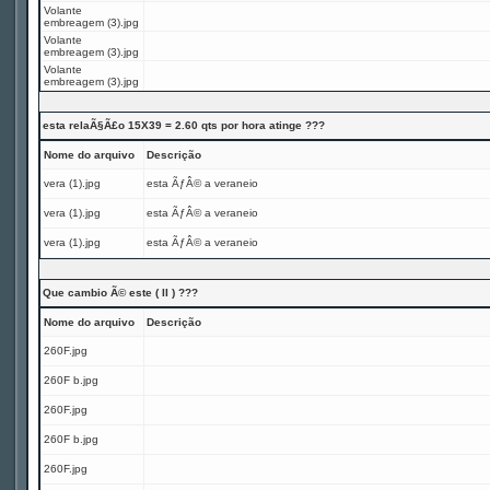
Volante
embreagem (3).jpg
Volante
embreagem (3).jpg
Volante
embreagem (3).jpg
esta relaÃ§Ã£o 15X39 = 2.60 qts por hora atinge ???
Nome do arquivo
Descrição
vera (1).jpg
esta ÃƒÂ© a veraneio
vera (1).jpg
esta ÃƒÂ© a veraneio
vera (1).jpg
esta ÃƒÂ© a veraneio
Que cambio Ã© este ( II ) ???
Nome do arquivo
Descrição
260F.jpg
260F b.jpg
260F.jpg
260F b.jpg
260F.jpg