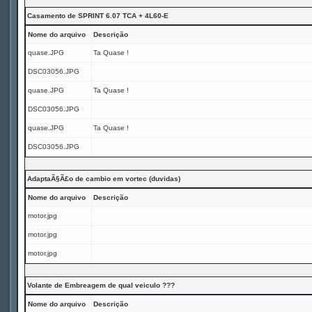
Casamento de SPRINT 6.07 TCA + 4L60-E
Nome do arquivo
Descrição
quase.JPG
Ta Quase !
DSC03056.JPG
quase.JPG
Ta Quase !
DSC03056.JPG
quase.JPG
Ta Quase !
DSC03056.JPG
AdaptaÃ§Ã£o de cambio em vortec (duvidas)
Nome do arquivo
Descrição
motor.jpg
motor.jpg
motor.jpg
Volante de Embreagem de qual veiculo ???
Nome do arquivo
Descrição