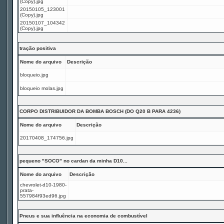
(Copy).jpg
20150105_123001
(Copy).jpg
20150107_104342
(Copy).jpg
tração positiva
Nome do arquivo
Descrição
bloqueio.jpg
bloqueio molas.jpg
CORPO DISTRIBUIDOR DA BOMBA BOSCH (DO Q20 B PARA 4236)
Nome do arquivo
Descrição
20170408_174756.jpg
pequeno "SOCO" no cardan da minha D10...
Nome do arquivo
Descrição
chevrolet-d10-1980-
prata-
557984f93ed96.jpg
Pneus e sua influência na economia de combustível