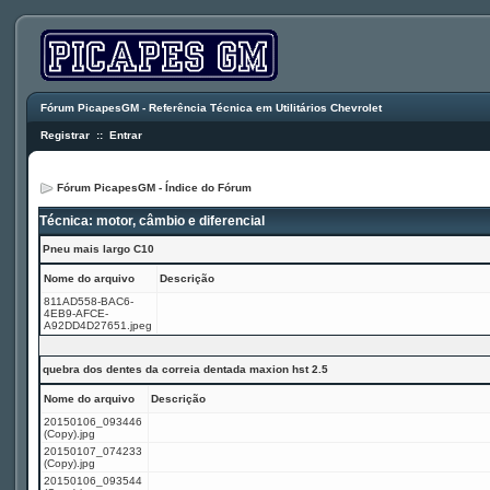
Fórum PicapesGM - Referência Técnica em Utilitários Chevrolet
Registrar
::
Entrar
Fórum PicapesGM - Índice do Fórum
Técnica: motor, câmbio e diferencial
Pneu mais largo C10
Nome do arquivo
Descrição
811AD558-BAC6-
4EB9-AFCE-
A92DD4D27651.jpeg
quebra dos dentes da correia dentada maxion hst 2.5
Nome do arquivo
Descrição
20150106_093446
(Copy).jpg
20150107_074233
(Copy).jpg
20150106_093544