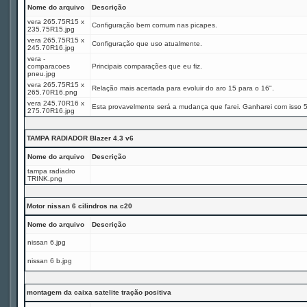
Nome do arquivo
Descrição
vera 265.75R15 x
Configuração bem comum nas picapes.
235.75R15.jpg
vera 265.75R15 x
Configuração que uso atualmente.
245.70R16.jpg
vera -
comparacoes
Principais comparações que eu fiz.
pneu.jpg
vera 265.75R15 x
Relação mais acertada para evoluir do aro 15 para o 16".
265.70R16.png
vera 245.70R16 x
Esta provavelmente será a mudança que farei. Ganharei com isso 
275.70R16.jpg
TAMPA RADIADOR Blazer 4.3 v6
Nome do arquivo
Descrição
tampa radiadro
TRINK.png
Motor nissan 6 cilindros na c20
Nome do arquivo
Descrição
nissan 6.jpg
nissan 6 b.jpg
montagem da caixa satelite tração positiva