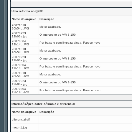
Uma reforma no Q20B
Nome do arquivo
Descrição
20071018
Motor acabado.
20h54b.JPG
20070923
O intercooler do VW 8-150
12h06a.jpg
20070804
Por baixo e sem limpeza ainda. Parece novo
12h14b.JPG
20071018
Motor acabado.
20h54b.JPG
20070923
O intercooler do VW 8-150
12h06a.jpg
20070804
Por baixo e sem limpeza ainda. Parece novo
12h14b.JPG
20071018
Motor acabado.
20h54b.JPG
20070923
O intercooler do VW 8-150
12h06a.jpg
20070804
Por baixo e sem limpeza ainda. Parece novo
12h14b.JPG
InformaÃ§Ãµes sobre cÃ¢mbio e diferencial
Nome do arquivo
Descrição
diferencial.gif
motor-1.jpg