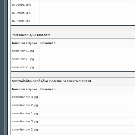
070609a.JPG
070609a.JPG
070609a.JPG
Intercooler...Que Risada!!!
Nome do arquivo
Descrição
sema-think1.jpg
sema-think1.jpg
sema-think1.jpg
AdaptaÃ§Ã£o direÃ§Ã£o moderna na Chevrolet Brasil
Nome do arquivo
Descrição
caminhonete 3.jpg
caminhonete 2.jpg
caminhonete 1.jpg
caminhonete 3.jpg
caminhonete 2.jpg