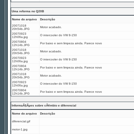
Uma reforma no Q20B
Nome do arquivo
Descrição
20071018
Motor acabado.
20h54b.JPG
20070923
O intercooler do VW 8-150
12h06a.jpg
20070804
Por baixo e sem limpeza ainda. Parece novo
12h14b.JPG
20071018
Motor acabado.
20h54b.JPG
20070923
O intercooler do VW 8-150
12h06a.jpg
20070804
Por baixo e sem limpeza ainda. Parece novo
12h14b.JPG
20071018
Motor acabado.
20h54b.JPG
20070923
O intercooler do VW 8-150
12h06a.jpg
20070804
Por baixo e sem limpeza ainda. Parece novo
12h14b.JPG
InformaÃ§Ãµes sobre cÃ¢mbio e diferencial
Nome do arquivo
Descrição
diferencial.gif
motor-1.jpg