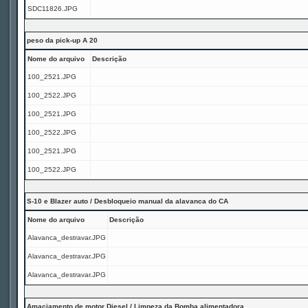
SDC11826.JPG
peso da pick-up A 20
Nome do arquivo
Descrição
100_2521.JPG
100_2522.JPG
100_2521.JPG
100_2522.JPG
100_2521.JPG
100_2522.JPG
S-10 e Blazer auto / Desbloqueio manual da alavanca do CA
Nome do arquivo
Descrição
Alavanca_destravar.JPG
Alavanca_destravar.JPG
Alavanca_destravar.JPG
Amaciamento de motor Diesel / Limpeza da Bomba alimentadora