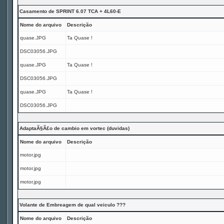
Casamento de SPRINT 6.07 TCA + 4L60-E
Nome do arquivo
Descrição
quase.JPG
Ta Quase !
DSC03056.JPG
quase.JPG
Ta Quase !
DSC03056.JPG
quase.JPG
Ta Quase !
DSC03056.JPG
AdaptaÃ§Ã£o de cambio em vortec (duvidas)
Nome do arquivo
Descrição
motor.jpg
motor.jpg
motor.jpg
Volante de Embreagem de qual veiculo ???
Nome do arquivo
Descrição