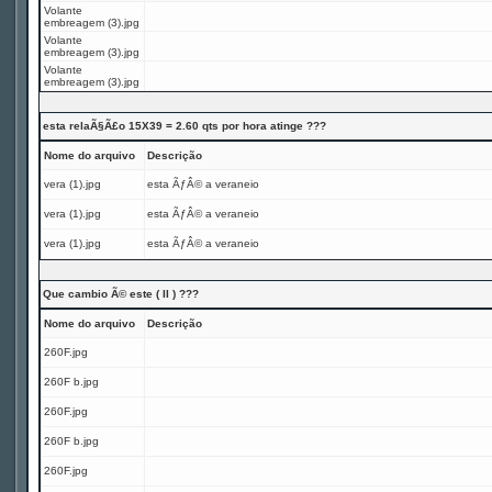
Volante
embreagem (3).jpg
Volante
embreagem (3).jpg
Volante
embreagem (3).jpg
esta relaÃ§Ã£o 15X39 = 2.60 qts por hora atinge ???
Nome do arquivo
Descrição
vera (1).jpg
esta ÃƒÂ© a veraneio
vera (1).jpg
esta ÃƒÂ© a veraneio
vera (1).jpg
esta ÃƒÂ© a veraneio
Que cambio Ã© este ( II ) ???
Nome do arquivo
Descrição
260F.jpg
260F b.jpg
260F.jpg
260F b.jpg
260F.jpg