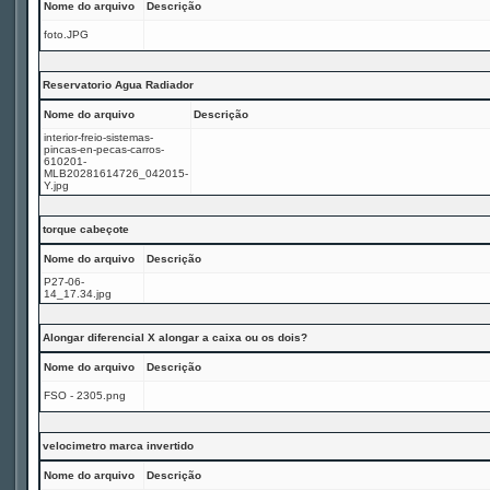
Nome do arquivo
Descrição
foto.JPG
Reservatorio Agua Radiador
Nome do arquivo
Descrição
interior-freio-sistemas-
pincas-en-pecas-carros-
610201-
MLB20281614726_042015-
Y.jpg
torque cabeçote
Nome do arquivo
Descrição
P27-06-
14_17.34.jpg
Alongar diferencial X alongar a caixa ou os dois?
Nome do arquivo
Descrição
FSO - 2305.png
velocimetro marca invertido
Nome do arquivo
Descrição