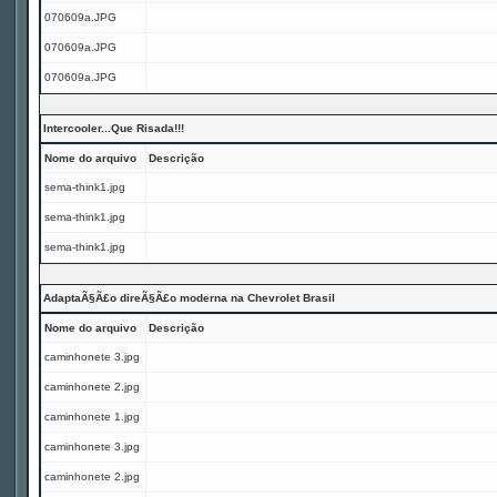
070609a.JPG
070609a.JPG
070609a.JPG
Intercooler...Que Risada!!!
Nome do arquivo
Descrição
sema-think1.jpg
sema-think1.jpg
sema-think1.jpg
AdaptaÃ§Ã£o direÃ§Ã£o moderna na Chevrolet Brasil
Nome do arquivo
Descrição
caminhonete 3.jpg
caminhonete 2.jpg
caminhonete 1.jpg
caminhonete 3.jpg
caminhonete 2.jpg