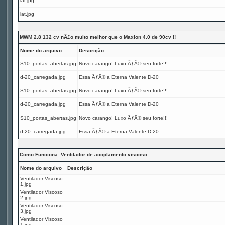
lat.jpg
lat.jpg
MWM 2.8 132 cv nÃ£o muito melhor que o Maxion 4.0 de 90cv !!
Nome do arquivo
Descrição
S10_portas_abertas.jpg
Novo carango! Luxo ÃƒÂ© seu forte!!!
d-20_carregada.jpg
Essa ÃƒÂ© a Eterna Valente D-20
S10_portas_abertas.jpg
Novo carango! Luxo ÃƒÂ© seu forte!!!
d-20_carregada.jpg
Essa ÃƒÂ© a Eterna Valente D-20
S10_portas_abertas.jpg
Novo carango! Luxo ÃƒÂ© seu forte!!!
d-20_carregada.jpg
Essa ÃƒÂ© a Eterna Valente D-20
Como Funciona: Ventilador de acoplamento viscoso
Nome do arquivo
Descrição
Ventilador Viscoso
1.jpg
Ventilador Viscoso
2.jpg
Ventilador Viscoso
3.jpg
Ventilador Viscoso
1.jpg