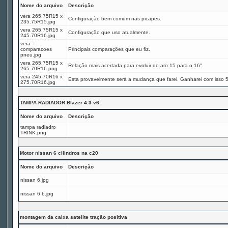
Nome do arquivo
Descrição
vera 265.75R15 x
Configuração bem comum nas picapes.
235.75R15.jpg
vera 265.75R15 x
Configuração que uso atualmente.
245.70R16.jpg
vera -
comparacoes
Principais comparações que eu fiz.
pneu.jpg
vera 265.75R15 x
Relação mais acertada para evoluir do aro 15 para o 16".
265.70R16.png
vera 245.70R16 x
Esta provavelmente será a mudança que farei. Ganharei com isso 
275.70R16.jpg
TAMPA RADIADOR Blazer 4.3 v6
Nome do arquivo
Descrição
tampa radiadro
TRINK.png
Motor nissan 6 cilindros na c20
Nome do arquivo
Descrição
nissan 6.jpg
nissan 6 b.jpg
montagem da caixa satelite tração positiva