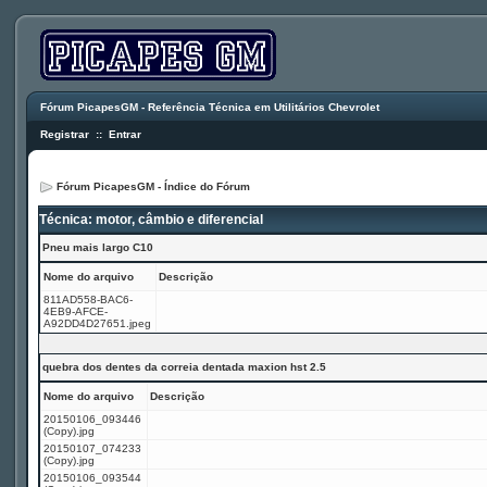
Fórum PicapesGM - Referência Técnica em Utilitários Chevrolet
Registrar
::
Entrar
Fórum PicapesGM - Índice do Fórum
Técnica: motor, câmbio e diferencial
Pneu mais largo C10
Nome do arquivo
Descrição
811AD558-BAC6-
4EB9-AFCE-
A92DD4D27651.jpeg
quebra dos dentes da correia dentada maxion hst 2.5
Nome do arquivo
Descrição
20150106_093446
(Copy).jpg
20150107_074233
(Copy).jpg
20150106_093544