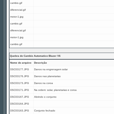
cambio.gif
diferencial.gif
motor-1.jpg
cambio.gif
diferencial.gif
motor-1.jpg
cambio.gif
Quebra do Cambio Automatico Blazer V6
Nome do arquivo
Descrição
DSC03177.JPG
Danos na engrenagem solar
DSC03176.JPG
Danos nas planetarias
DSC03173.JPG
Danos na coroa
DSC03171.JPG
Na ordem: solar, planetarias e coroa
DSC03167.JPG
Abrindo o conjunto
DSC03164.JPG
DSC03163.JPG
Conjunto fechado