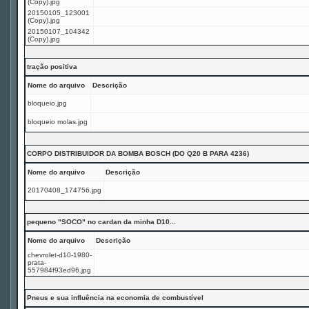
(Copy).jpg
20150105_123001
(Copy).jpg
20150107_104342
(Copy).jpg
tração positiva
Nome do arquivo
Descrição
bloqueio.jpg
bloqueio molas.jpg
CORPO DISTRIBUIDOR DA BOMBA BOSCH (DO Q20 B PARA 4236)
Nome do arquivo
Descrição
20170408_174756.jpg
pequeno "SOCO" no cardan da minha D10...
Nome do arquivo
Descrição
chevrolet-d10-1980-
prata-
557984f93ed96.jpg
Pneus e sua influência na economia de combustível