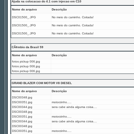
Ajuda na colocacao do 4.1 com injecao em C10
Nome do arquivo
Descrição
DSC01500_.JPG
No meio do caminho. Coitada!
DSC01500_.JPG
No meio do caminho. Coitada!
DSC01500_.JPG
No meio do caminho. Coitada!
CÃ¢mbio da Brasil 59
Nome do arquivo
Descrição
fotos pickup 006.jpg
fotos pickup 006.jpg
fotos pickup 006.jpg
GRAND BLAZER COM MOTOR V8 DIESEL
Nome do arquivo
Descrição
DSC00348.jpg
DSC00351.jpg
motorzinho.....
DSC00344.jpg
sera cabe ainda alguma coisa....
DSC00348.jpg
DSC00351.jpg
motorzinho.....
DSC00344.jpg
sera cabe ainda alguma coisa....
DSC00348.jpg
DSC00351.jpg
motorzinho.....