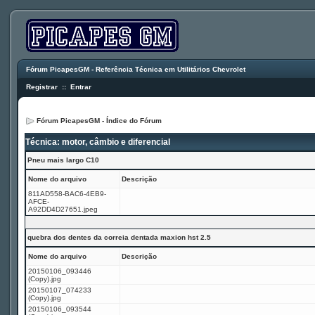
Fórum PicapesGM - Referência Técnica em Utilitários Chevrolet
Registrar
::
Entrar
Fórum PicapesGM - Índice do Fórum
Técnica: motor, câmbio e diferencial
Pneu mais largo C10
Nome do arquivo
Descrição
811AD558-BAC6-4EB9-
AFCE-
A92DD4D27651.jpeg
quebra dos dentes da correia dentada maxion hst 2.5
Nome do arquivo
Descrição
20150106_093446
(Copy).jpg
20150107_074233
(Copy).jpg
20150106_093544