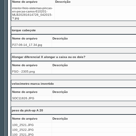
Nome do arquivo
Descrição
interior-freio-sistemas-pincas-
en-pecas-carros-610201-
MLB20281614726_042015-
Y.jpg
torque cabeçote
Nome do arquivo
Descrição
P27-06-14_17.34.jpg
Alongar diferencial X alongar a caixa ou os dois?
Nome do arquivo
Descrição
FSO - 2305.png
velocimetro marca invertido
Nome do arquivo
Descrição
SDC11826.JPG
peso da pick-up A 20
Nome do arquivo
Descrição
100_2521.JPG
100_2522.JPG
100_2521.JPG