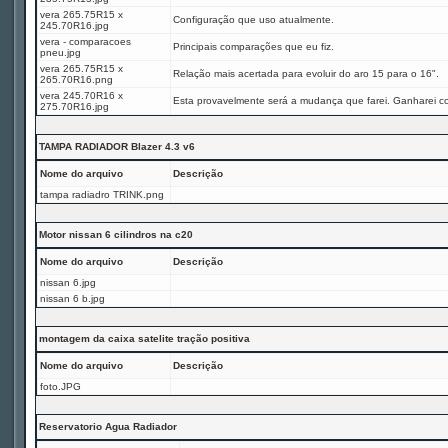
vera 265.75R15 x
Configuração que uso atualmente.
245.70R16.jpg
vera - comparacoes
Principais comparações que eu fiz.
pneu.jpg
vera 265.75R15 x
Relação mais acertada para evoluir do aro 15 para o 16".
265.70R16.png
vera 245.70R16 x
Esta provavelmente será a mudança que farei. Ganharei c
275.70R16.jpg
TAMPA RADIADOR Blazer 4.3 v6
Nome do arquivo
Descrição
tampa radiadro TRINK.png
Motor nissan 6 cilindros na c20
Nome do arquivo
Descrição
nissan 6.jpg
nissan 6 b.jpg
montagem da caixa satelite tração positiva
Nome do arquivo
Descrição
foto.JPG
Reservatorio Agua Radiador