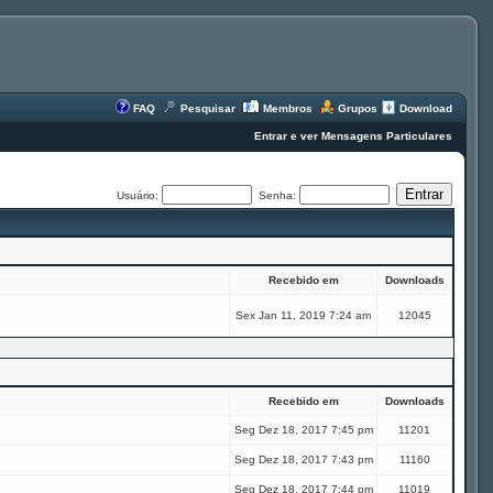
FAQ
Pesquisar
Membros
Grupos
Download
Entrar e ver Mensagens Particulares
Usuário:
Senha:
Recebido em
Downloads
Sex Jan 11, 2019 7:24 am
12045
Recebido em
Downloads
Seg Dez 18, 2017 7:45 pm
11201
Seg Dez 18, 2017 7:43 pm
11160
Seg Dez 18, 2017 7:44 pm
11019