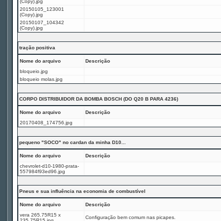
(Copy).jpg
20150105_123001
(Copy).jpg
20150107_104342
(Copy).jpg
tração positiva
Nome do arquivo
Descrição
bloqueio.jpg
bloqueio molas.jpg
CORPO DISTRIBUIDOR DA BOMBA BOSCH (DO Q20 B PARA 4236)
Nome do arquivo
Descrição
20170408_174756.jpg
pequeno "SOCO" no cardan da minha D10...
Nome do arquivo
Descrição
chevrolet-d10-1980-prata-
557984f93ed96.jpg
Pneus e sua influência na economia de combustível
Nome do arquivo
Descrição
vera 265.75R15 x
Configuração bem comum nas picapes.
235.75R15.jpg