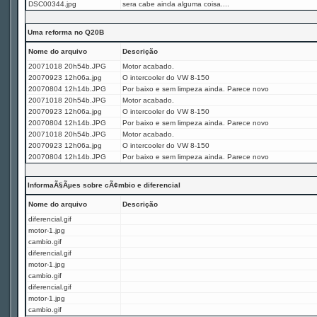
DSC00344.jpg
sera cabe ainda alguma coisa....
Uma reforma no Q20B
Nome do arquivo
Descrição
20071018 20h54b.JPG
Motor acabado.
20070923 12h06a.jpg
O intercooler do VW 8-150
20070804 12h14b.JPG
Por baixo e sem limpeza ainda. Parece novo
20071018 20h54b.JPG
Motor acabado.
20070923 12h06a.jpg
O intercooler do VW 8-150
20070804 12h14b.JPG
Por baixo e sem limpeza ainda. Parece novo
20071018 20h54b.JPG
Motor acabado.
20070923 12h06a.jpg
O intercooler do VW 8-150
20070804 12h14b.JPG
Por baixo e sem limpeza ainda. Parece novo
InformaÃ§Ãµes sobre cÃ¢mbio e diferencial
Nome do arquivo
Descrição
diferencial.gif
motor-1.jpg
cambio.gif
diferencial.gif
motor-1.jpg
cambio.gif
diferencial.gif
motor-1.jpg
cambio.gif