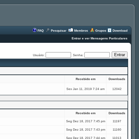
FAQ
Pesquisar
Membros
Grupos
Download
Entrar e ver Mensagens Particulares
Usuário:
Senha:
Recebido em
Downloads
Sex Jan 11, 2019 7:24 am
12042
Recebido em
Downloads
Seg Dez 18, 2017 7:45 pm
11197
Seg Dez 18, 2017 7:43 pm
11160
Seg Dez 18, 2017 7:44 pm
11013