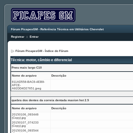
Fórum PicapesGM - Referência Técnica em Utilitários Chevrolet
Registrar
::
Entrar
Fórum PicapesGM - Índice do Fórum
Técnica: motor, câmbio e diferencial
Pneu mais largo C10
Nome do arquivo
Descrição
811AD558-BAC6-4EB9-
AFCE-
A92DD4D27651.jpeg
quebra dos dentes da correia dentada maxion hst 2.5
Nome do arquivo
Descrição
20150106_093446
(Copy).jpg
20150107_074233
(Copy).jpg
20150106_093544