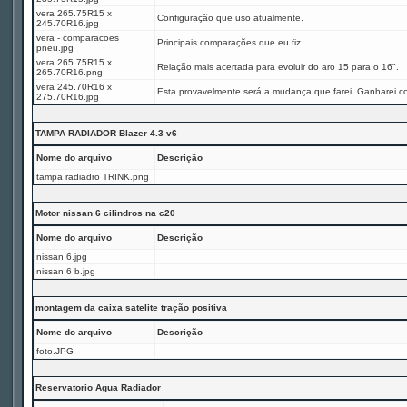
vera 265.75R15 x
Configuração que uso atualmente.
245.70R16.jpg
vera - comparacoes
Principais comparações que eu fiz.
pneu.jpg
vera 265.75R15 x
Relação mais acertada para evoluir do aro 15 para o 16".
265.70R16.png
vera 245.70R16 x
Esta provavelmente será a mudança que farei. Ganharei c
275.70R16.jpg
TAMPA RADIADOR Blazer 4.3 v6
Nome do arquivo
Descrição
tampa radiadro TRINK.png
Motor nissan 6 cilindros na c20
Nome do arquivo
Descrição
nissan 6.jpg
nissan 6 b.jpg
montagem da caixa satelite tração positiva
Nome do arquivo
Descrição
foto.JPG
Reservatorio Agua Radiador