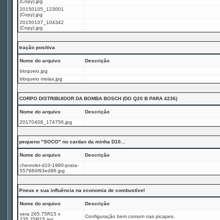
(Copy).jpg
20150105_123001
(Copy).jpg
20150107_104342
(Copy).jpg
tração positiva
Nome do arquivo
Descrição
bloqueio.jpg
bloqueio molas.jpg
CORPO DISTRIBUIDOR DA BOMBA BOSCH (DO Q20 B PARA 4236)
Nome do arquivo
Descrição
20170408_174756.jpg
pequeno "SOCO" no cardan da minha D10...
Nome do arquivo
Descrição
chevrolet-d10-1980-prata-
557984f93ed96.jpg
Pneus e sua influência na economia de combustível
Nome do arquivo
Descrição
vera 265.75R15 x
Configuração bem comum nas picapes.
235.75R15.jpg