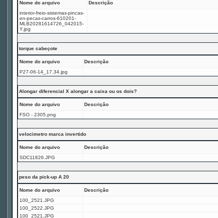
Nome do arquivo
Descrição
interior-freio-sistemas-pincas-
en-pecas-carros-610201-
MLB20281614726_042015-
Y.jpg
torque cabeçote
Nome do arquivo
Descrição
P27-06-14_17.34.jpg
Alongar diferencial X alongar a caixa ou os dois?
Nome do arquivo
Descrição
FSO - 2305.png
velocimetro marca invertido
Nome do arquivo
Descrição
SDC11826.JPG
peso da pick-up A 20
Nome do arquivo
Descrição
100_2521.JPG
100_2522.JPG
100_2521.JPG