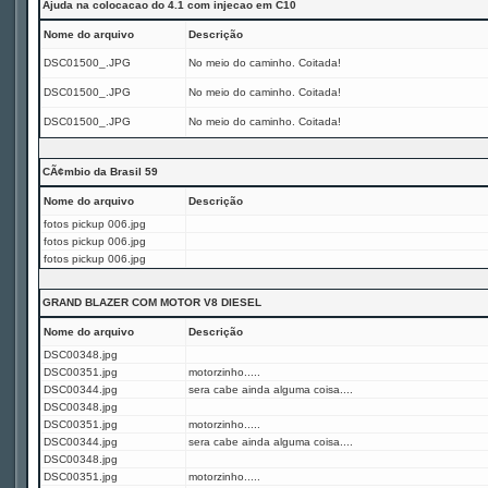
Ajuda na colocacao do 4.1 com injecao em C10
Nome do arquivo
Descrição
DSC01500_.JPG
No meio do caminho. Coitada!
DSC01500_.JPG
No meio do caminho. Coitada!
DSC01500_.JPG
No meio do caminho. Coitada!
CÃ¢mbio da Brasil 59
Nome do arquivo
Descrição
fotos pickup 006.jpg
fotos pickup 006.jpg
fotos pickup 006.jpg
GRAND BLAZER COM MOTOR V8 DIESEL
Nome do arquivo
Descrição
DSC00348.jpg
DSC00351.jpg
motorzinho.....
DSC00344.jpg
sera cabe ainda alguma coisa....
DSC00348.jpg
DSC00351.jpg
motorzinho.....
DSC00344.jpg
sera cabe ainda alguma coisa....
DSC00348.jpg
DSC00351.jpg
motorzinho.....