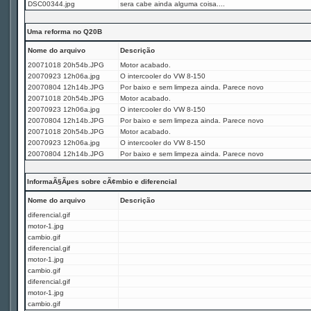
DSC00344.jpg
sera cabe ainda alguma coisa....
Uma reforma no Q20B
Nome do arquivo
Descrição
20071018 20h54b.JPG
Motor acabado.
20070923 12h06a.jpg
O intercooler do VW 8-150
20070804 12h14b.JPG
Por baixo e sem limpeza ainda. Parece novo
20071018 20h54b.JPG
Motor acabado.
20070923 12h06a.jpg
O intercooler do VW 8-150
20070804 12h14b.JPG
Por baixo e sem limpeza ainda. Parece novo
20071018 20h54b.JPG
Motor acabado.
20070923 12h06a.jpg
O intercooler do VW 8-150
20070804 12h14b.JPG
Por baixo e sem limpeza ainda. Parece novo
InformaÃ§Ãµes sobre cÃ¢mbio e diferencial
Nome do arquivo
Descrição
diferencial.gif
motor-1.jpg
cambio.gif
diferencial.gif
motor-1.jpg
cambio.gif
diferencial.gif
motor-1.jpg
cambio.gif