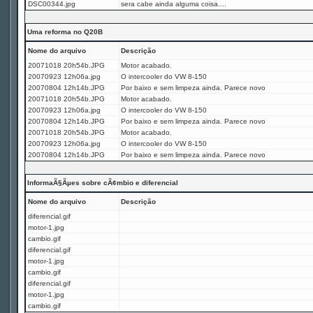
DSC00344.jpg
sera cabe ainda alguma coisa....
Uma reforma no Q20B
Nome do arquivo
Descrição
20071018 20h54b.JPG
Motor acabado.
20070923 12h06a.jpg
O intercooler do VW 8-150
20070804 12h14b.JPG
Por baixo e sem limpeza ainda. Parece novo
20071018 20h54b.JPG
Motor acabado.
20070923 12h06a.jpg
O intercooler do VW 8-150
20070804 12h14b.JPG
Por baixo e sem limpeza ainda. Parece novo
20071018 20h54b.JPG
Motor acabado.
20070923 12h06a.jpg
O intercooler do VW 8-150
20070804 12h14b.JPG
Por baixo e sem limpeza ainda. Parece novo
InformaÃ§Ãµes sobre cÃ¢mbio e diferencial
Nome do arquivo
Descrição
diferencial.gif
motor-1.jpg
cambio.gif
diferencial.gif
motor-1.jpg
cambio.gif
diferencial.gif
motor-1.jpg
cambio.gif