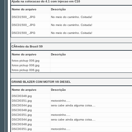
Ajuda na colocacao do 4.1 com injecao em C10
Nome do arquivo
Descrição
DSC01500_.JPG
No meio do caminho. Coitada!
DSC01500_.JPG
No meio do caminho. Coitada!
DSC01500_.JPG
No meio do caminho. Coitada!
CÃ¢mbio da Brasil 59
Nome do arquivo
Descrição
fotos pickup 006.jpg
fotos pickup 006.jpg
fotos pickup 006.jpg
GRAND BLAZER COM MOTOR V8 DIESEL
Nome do arquivo
Descrição
DSC00348.jpg
DSC00351.jpg
motorzinho.....
DSC00344.jpg
sera cabe ainda alguma coisa....
DSC00348.jpg
DSC00351.jpg
motorzinho.....
DSC00344.jpg
sera cabe ainda alguma coisa....
DSC00348.jpg
DSC00351.jpg
motorzinho.....