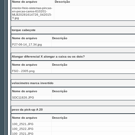
Nome do arquivo
Descrição
interior-freio-sistemas-pincas-
en-pecas-carros-610201-
MLB20281614726_042015-
Y.jpg
torque cabeçote
Nome do arquivo
Descrição
P27-06-14_17.34.jpg
Alongar diferencial X alongar a caixa ou os dois?
Nome do arquivo
Descrição
FSO - 2305.png
velocimetro marca invertido
Nome do arquivo
Descrição
SDC11826.JPG
peso da pick-up A 20
Nome do arquivo
Descrição
100_2521.JPG
100_2522.JPG
100_2521.JPG