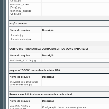
(Copy).jpg
20150105_123001
(Copy).jpg
20150107_104342
(Copy).jpg
tração positiva
Nome do arquivo
Descrição
bloqueio.jpg
bloqueio molas.jpg
CORPO DISTRIBUIDOR DA BOMBA BOSCH (DO Q20 B PARA 4236)
Nome do arquivo
Descrição
20170408_174756.jpg
pequeno "SOCO" no cardan da minha D10...
Nome do arquivo
Descrição
chevrolet-d10-1980-prata-
557984f93ed96.jpg
Pneus e sua influência na economia de combustível
Nome do arquivo
Descrição
vera 265.75R15 x
Configuração bem comum nas picapes.
235.75R15.jpg