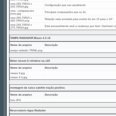
vera 265.75R15 x
Configuração que uso atualmente.
245.70R16.jpg
vera - comparacoes
Principais comparações que eu fiz.
pneu.jpg
vera 265.75R15 x
Relação mais acertada para evoluir do aro 15 para o 16".
265.70R16.png
vera 245.70R16 x
Esta provavelmente será a mudança que farei. Ganharei c
275.70R16.jpg
TAMPA RADIADOR Blazer 4.3 v6
Nome do arquivo
Descrição
tampa radiadro TRINK.png
Motor nissan 6 cilindros na c20
Nome do arquivo
Descrição
nissan 6.jpg
nissan 6 b.jpg
montagem da caixa satelite tração positiva
Nome do arquivo
Descrição
foto.JPG
Reservatorio Agua Radiador