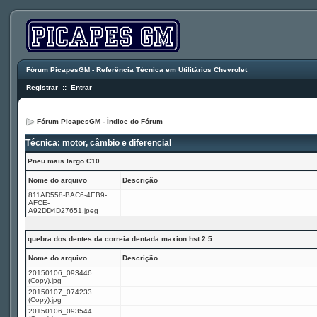
Fórum PicapesGM - Referência Técnica em Utilitários Chevrolet
Registrar
::
Entrar
Fórum PicapesGM - Índice do Fórum
Técnica: motor, câmbio e diferencial
Pneu mais largo C10
Nome do arquivo
Descrição
811AD558-BAC6-4EB9-
AFCE-
A92DD4D27651.jpeg
quebra dos dentes da correia dentada maxion hst 2.5
Nome do arquivo
Descrição
20150106_093446
(Copy).jpg
20150107_074233
(Copy).jpg
20150106_093544