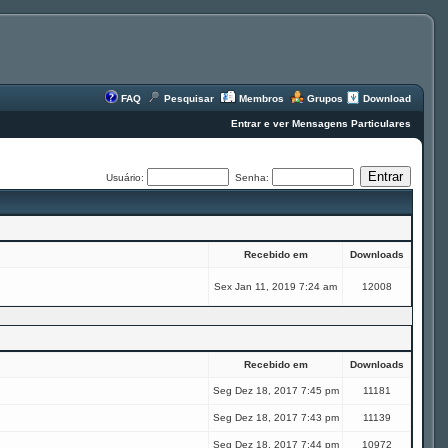
FAQ
Pesquisar
Membros
Grupos
Download
Entrar e ver Mensagens Particulares
Usuário:
Senha:
Recebido em
Downloads
Sex Jan 11, 2019 7:24 am
12008
Recebido em
Downloads
Seg Dez 18, 2017 7:45 pm
11181
Seg Dez 18, 2017 7:43 pm
11139
Seg Dez 18, 2017 7:44 pm
10972