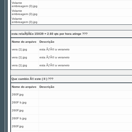
Volante
embreagem (3).jpg
Volante
embreagem (3).jpg
Volante
embreagem (3).jpg
esta relaÃ§Ã£o 15X39 = 2.60 qts por hora atinge ???
Nome do arquivo
Descrição
vera (1).jpg
esta ÃƒÂ© a veraneio
vera (1).jpg
esta ÃƒÂ© a veraneio
vera (1).jpg
esta ÃƒÂ© a veraneio
Que cambio Ã© este ( II ) ???
Nome do arquivo
Descrição
260F.jpg
260F b.jpg
260F.jpg
260F b.jpg
260F.jpg