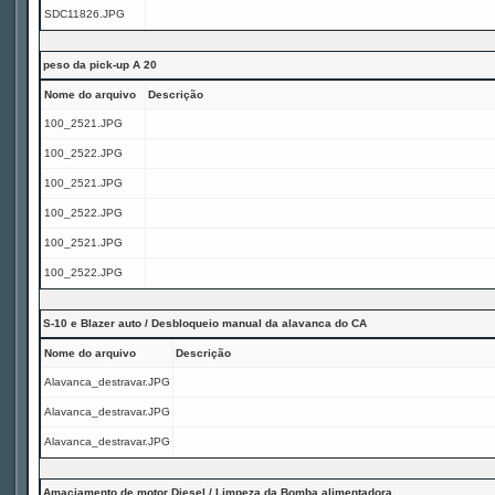
SDC11826.JPG
peso da pick-up A 20
Nome do arquivo
Descrição
100_2521.JPG
100_2522.JPG
100_2521.JPG
100_2522.JPG
100_2521.JPG
100_2522.JPG
S-10 e Blazer auto / Desbloqueio manual da alavanca do CA
Nome do arquivo
Descrição
Alavanca_destravar.JPG
Alavanca_destravar.JPG
Alavanca_destravar.JPG
Amaciamento de motor Diesel / Limpeza da Bomba alimentadora