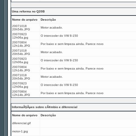
Uma reforma no Q20B
Nome do arquivo
Descrição
20071018
Motor acabado.
20h54b.JPG
20070923
O intercooler do VW 8-150
12h06a.jpg
20070804
Por baixo e sem limpeza ainda. Parece novo
12h14b.JPG
20071018
Motor acabado.
20h54b.JPG
20070923
O intercooler do VW 8-150
12h06a.jpg
20070804
Por baixo e sem limpeza ainda. Parece novo
12h14b.JPG
20071018
Motor acabado.
20h54b.JPG
20070923
O intercooler do VW 8-150
12h06a.jpg
20070804
Por baixo e sem limpeza ainda. Parece novo
12h14b.JPG
InformaÃ§Ãµes sobre cÃ¢mbio e diferencial
Nome do arquivo
Descrição
diferencial.gif
motor-1.jpg