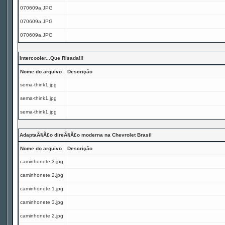
070609a.JPG
070609a.JPG
070609a.JPG
Intercooler...Que Risada!!!
Nome do arquivo
Descrição
sema-think1.jpg
sema-think1.jpg
sema-think1.jpg
AdaptaÃ§Ã£o direÃ§Ã£o moderna na Chevrolet Brasil
Nome do arquivo
Descrição
caminhonete 3.jpg
caminhonete 2.jpg
caminhonete 1.jpg
caminhonete 3.jpg
caminhonete 2.jpg