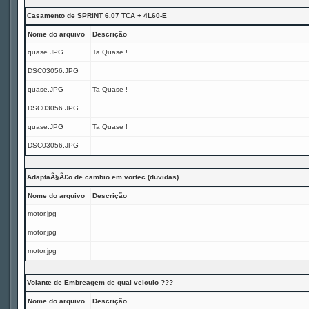
Casamento de SPRINT 6.07 TCA + 4L60-E
Nome do arquivo
Descrição
quase.JPG
Ta Quase !
DSC03056.JPG
quase.JPG
Ta Quase !
DSC03056.JPG
quase.JPG
Ta Quase !
DSC03056.JPG
AdaptaÃ§Ã£o de cambio em vortec (duvidas)
Nome do arquivo
Descrição
motor.jpg
motor.jpg
motor.jpg
Volante de Embreagem de qual veiculo ???
Nome do arquivo
Descrição