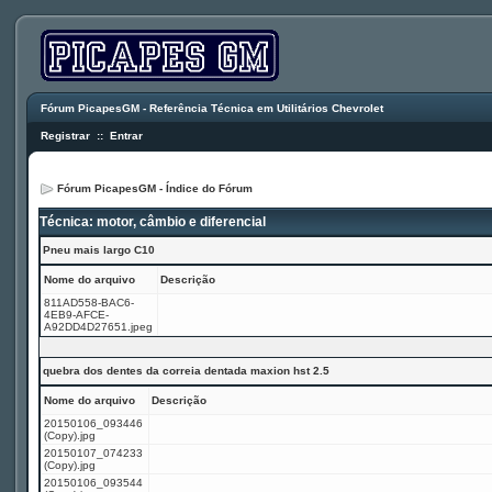
Fórum PicapesGM - Referência Técnica em Utilitários Chevrolet
Registrar
::
Entrar
Fórum PicapesGM - Índice do Fórum
Técnica: motor, câmbio e diferencial
Pneu mais largo C10
Nome do arquivo
Descrição
811AD558-BAC6-
4EB9-AFCE-
A92DD4D27651.jpeg
quebra dos dentes da correia dentada maxion hst 2.5
Nome do arquivo
Descrição
20150106_093446
(Copy).jpg
20150107_074233
(Copy).jpg
20150106_093544