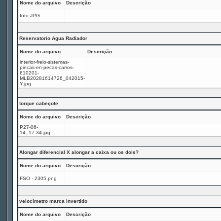
Nome do arquivo
Descrição
foto.JPG
Reservatorio Agua Radiador
Nome do arquivo
Descrição
interior-freio-sistemas-
pincas-en-pecas-carros-
610201-
MLB20281614726_042015-
Y.jpg
torque cabeçote
Nome do arquivo
Descrição
P27-06-
14_17.34.jpg
Alongar diferencial X alongar a caixa ou os dois?
Nome do arquivo
Descrição
FSO - 2305.png
velocimetro marca invertido
Nome do arquivo
Descrição