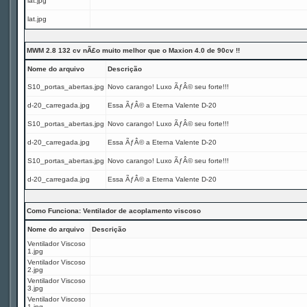
lat.jpg
lat.jpg
MWM 2.8 132 cv nÃ£o muito melhor que o Maxion 4.0 de 90cv !!
Nome do arquivo
Descrição
S10_portas_abertas.jpg
Novo carango! Luxo ÃƒÂ© seu forte!!!
d-20_carregada.jpg
Essa ÃƒÂ© a Eterna Valente D-20
S10_portas_abertas.jpg
Novo carango! Luxo ÃƒÂ© seu forte!!!
d-20_carregada.jpg
Essa ÃƒÂ© a Eterna Valente D-20
S10_portas_abertas.jpg
Novo carango! Luxo ÃƒÂ© seu forte!!!
d-20_carregada.jpg
Essa ÃƒÂ© a Eterna Valente D-20
Como Funciona: Ventilador de acoplamento viscoso
Nome do arquivo
Descrição
Ventilador Viscoso
1.jpg
Ventilador Viscoso
2.jpg
Ventilador Viscoso
3.jpg
Ventilador Viscoso
1.jpg