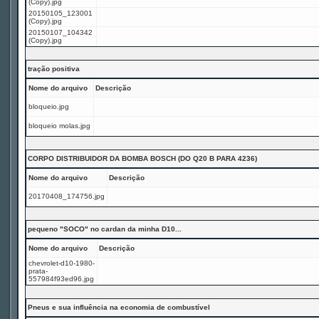
(Copy).jpg
20150105_123001
(Copy).jpg
20150107_104342
(Copy).jpg
tração positiva
Nome do arquivo
Descrição
bloqueio.jpg
bloqueio molas.jpg
CORPO DISTRIBUIDOR DA BOMBA BOSCH (DO Q20 B PARA 4236)
Nome do arquivo
Descrição
20170408_174756.jpg
pequeno "SOCO" no cardan da minha D10...
Nome do arquivo
Descrição
chevrolet-d10-1980-
prata-
557984f93ed96.jpg
Pneus e sua influência na economia de combustível