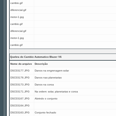
cambio.gif
diferencial.gif
motor-1.jpg
cambio.gif
diferencial.gif
motor-1.jpg
cambio.gif
Quebra do Cambio Automatico Blazer V6
Nome do arquivo
Descrição
DSC03177.JPG
Danos na engrenagem solar
DSC03176.JPG
Danos nas planetarias
DSC03173.JPG
Danos na coroa
DSC03171.JPG
Na ordem: solar, planetarias e coroa
DSC03167.JPG
Abrindo o conjunto
DSC03164.JPG
DSC03163.JPG
Conjunto fechado