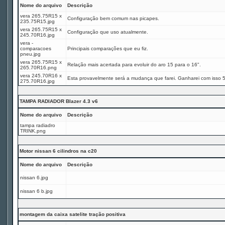
Nome do arquivo
Descrição
vera 265.75R15 x
Configuração bem comum nas picapes.
235.75R15.jpg
vera 265.75R15 x
Configuração que uso atualmente.
245.70R16.jpg
vera -
comparacoes
Principais comparações que eu fiz.
pneu.jpg
vera 265.75R15 x
Relação mais acertada para evoluir do aro 15 para o 16".
265.70R16.png
vera 245.70R16 x
Esta provavelmente será a mudança que farei. Ganharei com isso 
275.70R16.jpg
TAMPA RADIADOR Blazer 4.3 v6
Nome do arquivo
Descrição
tampa radiadro
TRINK.png
Motor nissan 6 cilindros na c20
Nome do arquivo
Descrição
nissan 6.jpg
nissan 6 b.jpg
montagem da caixa satelite tração positiva