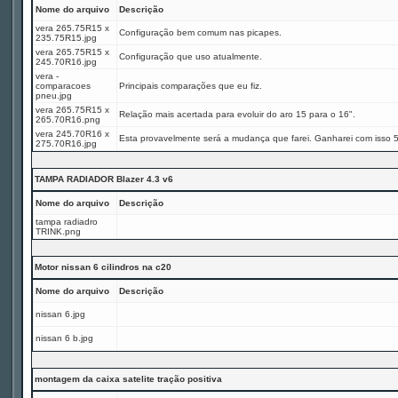
Nome do arquivo
Descrição
vera 265.75R15 x
Configuração bem comum nas picapes.
235.75R15.jpg
vera 265.75R15 x
Configuração que uso atualmente.
245.70R16.jpg
vera -
comparacoes
Principais comparações que eu fiz.
pneu.jpg
vera 265.75R15 x
Relação mais acertada para evoluir do aro 15 para o 16".
265.70R16.png
vera 245.70R16 x
Esta provavelmente será a mudança que farei. Ganharei com isso 
275.70R16.jpg
TAMPA RADIADOR Blazer 4.3 v6
Nome do arquivo
Descrição
tampa radiadro
TRINK.png
Motor nissan 6 cilindros na c20
Nome do arquivo
Descrição
nissan 6.jpg
nissan 6 b.jpg
montagem da caixa satelite tração positiva