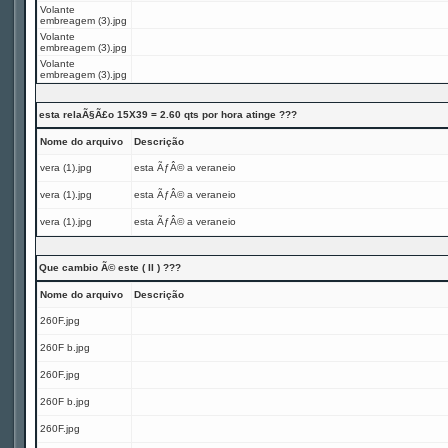
Volante
embreagem (3).jpg
Volante
embreagem (3).jpg
Volante
embreagem (3).jpg
esta relaÃ§Ã£o 15X39 = 2.60 qts por hora atinge ???
Nome do arquivo
Descrição
vera (1).jpg
esta ÃƒÂ© a veraneio
vera (1).jpg
esta ÃƒÂ© a veraneio
vera (1).jpg
esta ÃƒÂ© a veraneio
Que cambio Ã© este ( II ) ???
Nome do arquivo
Descrição
260F.jpg
260F b.jpg
260F.jpg
260F b.jpg
260F.jpg