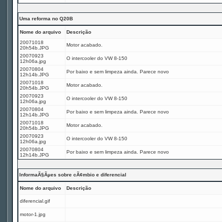
Uma reforma no Q20B
Nome do arquivo
Descrição
20071018
Motor acabado.
20h54b.JPG
20070923
O intercooler do VW 8-150
12h06a.jpg
20070804
Por baixo e sem limpeza ainda. Parece novo
12h14b.JPG
20071018
Motor acabado.
20h54b.JPG
20070923
O intercooler do VW 8-150
12h06a.jpg
20070804
Por baixo e sem limpeza ainda. Parece novo
12h14b.JPG
20071018
Motor acabado.
20h54b.JPG
20070923
O intercooler do VW 8-150
12h06a.jpg
20070804
Por baixo e sem limpeza ainda. Parece novo
12h14b.JPG
InformaÃ§Ãµes sobre cÃ¢mbio e diferencial
Nome do arquivo
Descrição
diferencial.gif
motor-1.jpg