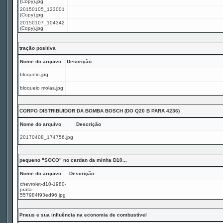
(Copy).jpg
20150105_123001
(Copy).jpg
20150107_104342
(Copy).jpg
tração positiva
Nome do arquivo
Descrição
bloqueio.jpg
bloqueio molas.jpg
CORPO DISTRIBUIDOR DA BOMBA BOSCH (DO Q20 B PARA 4236)
Nome do arquivo
Descrição
20170408_174756.jpg
pequeno "SOCO" no cardan da minha D10...
Nome do arquivo
Descrição
chevrolet-d10-1980-
prata-
557984f93ed96.jpg
Pneus e sua influência na economia de combustível