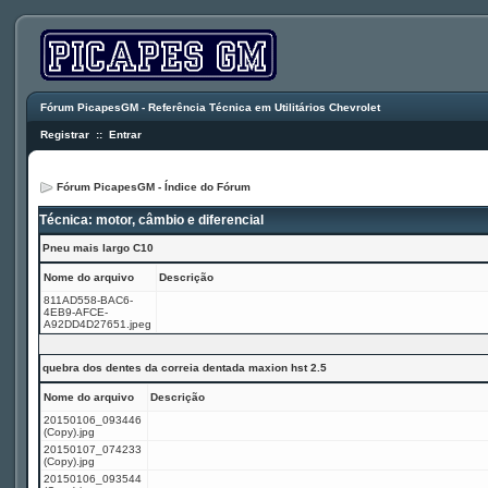
Fórum PicapesGM - Referência Técnica em Utilitários Chevrolet
Registrar
::
Entrar
Fórum PicapesGM - Índice do Fórum
Técnica: motor, câmbio e diferencial
Pneu mais largo C10
Nome do arquivo
Descrição
811AD558-BAC6-
4EB9-AFCE-
A92DD4D27651.jpeg
quebra dos dentes da correia dentada maxion hst 2.5
Nome do arquivo
Descrição
20150106_093446
(Copy).jpg
20150107_074233
(Copy).jpg
20150106_093544