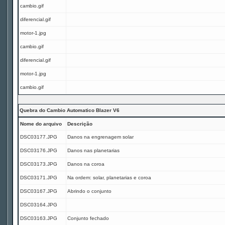
cambio.gif
diferencial.gif
motor-1.jpg
cambio.gif
diferencial.gif
motor-1.jpg
cambio.gif
Quebra do Cambio Automatico Blazer V6
Nome do arquivo
Descrição
DSC03177.JPG
Danos na engrenagem solar
DSC03176.JPG
Danos nas planetarias
DSC03173.JPG
Danos na coroa
DSC03171.JPG
Na ordem: solar, planetarias e coroa
DSC03167.JPG
Abrindo o conjunto
DSC03164.JPG
DSC03163.JPG
Conjunto fechado