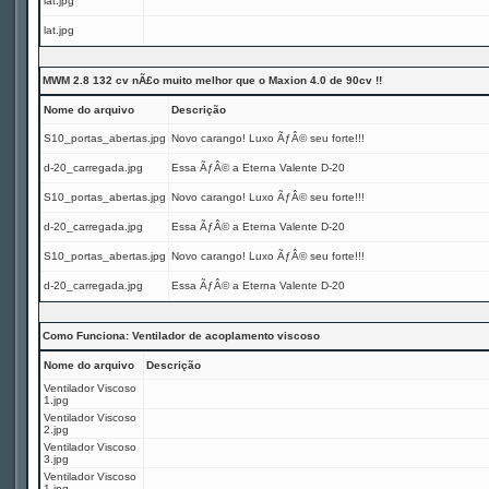
lat.jpg
lat.jpg
MWM 2.8 132 cv nÃ£o muito melhor que o Maxion 4.0 de 90cv !!
Nome do arquivo
Descrição
S10_portas_abertas.jpg
Novo carango! Luxo ÃƒÂ© seu forte!!!
d-20_carregada.jpg
Essa ÃƒÂ© a Eterna Valente D-20
S10_portas_abertas.jpg
Novo carango! Luxo ÃƒÂ© seu forte!!!
d-20_carregada.jpg
Essa ÃƒÂ© a Eterna Valente D-20
S10_portas_abertas.jpg
Novo carango! Luxo ÃƒÂ© seu forte!!!
d-20_carregada.jpg
Essa ÃƒÂ© a Eterna Valente D-20
Como Funciona: Ventilador de acoplamento viscoso
Nome do arquivo
Descrição
Ventilador Viscoso
1.jpg
Ventilador Viscoso
2.jpg
Ventilador Viscoso
3.jpg
Ventilador Viscoso
1.jpg