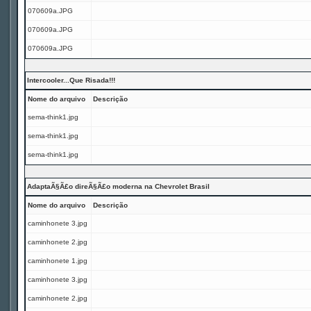
070609a.JPG
070609a.JPG
070609a.JPG
Intercooler...Que Risada!!!
Nome do arquivo
Descrição
sema-think1.jpg
sema-think1.jpg
sema-think1.jpg
AdaptaÃ§Ã£o direÃ§Ã£o moderna na Chevrolet Brasil
Nome do arquivo
Descrição
caminhonete 3.jpg
caminhonete 2.jpg
caminhonete 1.jpg
caminhonete 3.jpg
caminhonete 2.jpg