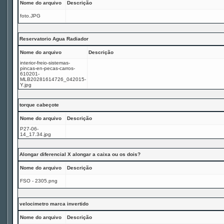
Nome do arquivo
Descrição
foto.JPG
Reservatorio Agua Radiador
Nome do arquivo
Descrição
interior-freio-sistemas-
pincas-en-pecas-carros-
610201-
MLB20281614726_042015-
Y.jpg
torque cabeçote
Nome do arquivo
Descrição
P27-06-
14_17.34.jpg
Alongar diferencial X alongar a caixa ou os dois?
Nome do arquivo
Descrição
FSO - 2305.png
velocimetro marca invertido
Nome do arquivo
Descrição