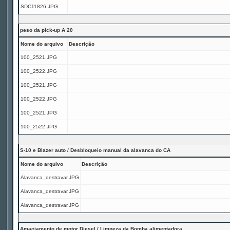
SDC11826.JPG
peso da pick-up A 20
Nome do arquivo
Descrição
100_2521.JPG
100_2522.JPG
100_2521.JPG
100_2522.JPG
100_2521.JPG
100_2522.JPG
S-10 e Blazer auto / Desbloqueio manual da alavanca do CA
Nome do arquivo
Descrição
Alavanca_destravar.JPG
Alavanca_destravar.JPG
Alavanca_destravar.JPG
Amaciamento de motor Diesel / Limpeza da Bomba alimentadora