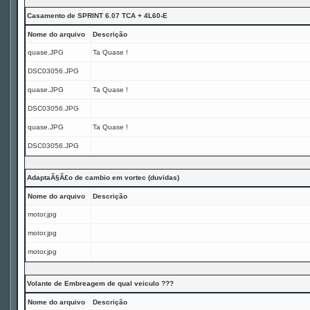
Casamento de SPRINT 6.07 TCA + 4L60-E
Nome do arquivo
Descrição
quase.JPG
Ta Quase !
DSC03056.JPG
quase.JPG
Ta Quase !
DSC03056.JPG
quase.JPG
Ta Quase !
DSC03056.JPG
AdaptaÃ§Ã£o de cambio em vortec (duvidas)
Nome do arquivo
Descrição
motor.jpg
motor.jpg
motor.jpg
Volante de Embreagem de qual veiculo ???
Nome do arquivo
Descrição