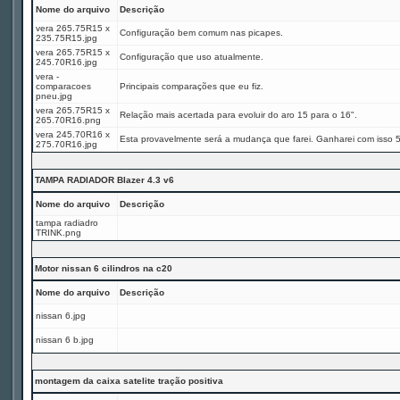
Nome do arquivo
Descrição
vera 265.75R15 x
Configuração bem comum nas picapes.
235.75R15.jpg
vera 265.75R15 x
Configuração que uso atualmente.
245.70R16.jpg
vera -
comparacoes
Principais comparações que eu fiz.
pneu.jpg
vera 265.75R15 x
Relação mais acertada para evoluir do aro 15 para o 16".
265.70R16.png
vera 245.70R16 x
Esta provavelmente será a mudança que farei. Ganharei com isso 
275.70R16.jpg
TAMPA RADIADOR Blazer 4.3 v6
Nome do arquivo
Descrição
tampa radiadro
TRINK.png
Motor nissan 6 cilindros na c20
Nome do arquivo
Descrição
nissan 6.jpg
nissan 6 b.jpg
montagem da caixa satelite tração positiva