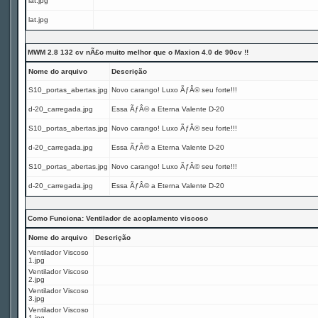
lat.jpg
lat.jpg
MWM 2.8 132 cv nÃ£o muito melhor que o Maxion 4.0 de 90cv !!
Nome do arquivo
Descrição
S10_portas_abertas.jpg
Novo carango! Luxo ÃƒÂ© seu forte!!!
d-20_carregada.jpg
Essa ÃƒÂ© a Eterna Valente D-20
S10_portas_abertas.jpg
Novo carango! Luxo ÃƒÂ© seu forte!!!
d-20_carregada.jpg
Essa ÃƒÂ© a Eterna Valente D-20
S10_portas_abertas.jpg
Novo carango! Luxo ÃƒÂ© seu forte!!!
d-20_carregada.jpg
Essa ÃƒÂ© a Eterna Valente D-20
Como Funciona: Ventilador de acoplamento viscoso
Nome do arquivo
Descrição
Ventilador Viscoso
1.jpg
Ventilador Viscoso
2.jpg
Ventilador Viscoso
3.jpg
Ventilador Viscoso
1.jpg