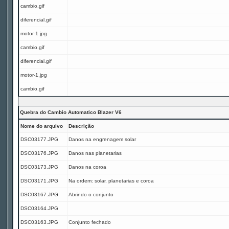
cambio.gif
diferencial.gif
motor-1.jpg
cambio.gif
diferencial.gif
motor-1.jpg
cambio.gif
Quebra do Cambio Automatico Blazer V6
Nome do arquivo
Descrição
DSC03177.JPG
Danos na engrenagem solar
DSC03176.JPG
Danos nas planetarias
DSC03173.JPG
Danos na coroa
DSC03171.JPG
Na ordem: solar, planetarias e coroa
DSC03167.JPG
Abrindo o conjunto
DSC03164.JPG
DSC03163.JPG
Conjunto fechado