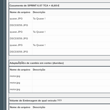
Casamento de SPRINT 6.07 TCA + 4L60-E
Nome do arquivo
Descrição
quase.JPG
Ta Quase !
DSC03056.JPG
quase.JPG
Ta Quase !
DSC03056.JPG
quase.JPG
Ta Quase !
DSC03056.JPG
AdaptaÃ§Ã£o de cambio em vortec (duvidas)
Nome do arquivo
Descrição
motor.jpg
motor.jpg
motor.jpg
Volante de Embreagem de qual veiculo ???
Nome do arquivo
Descrição