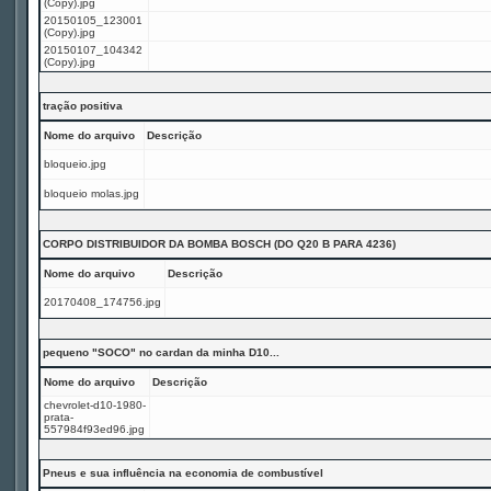
(Copy).jpg
20150105_123001
(Copy).jpg
20150107_104342
(Copy).jpg
tração positiva
Nome do arquivo
Descrição
bloqueio.jpg
bloqueio molas.jpg
CORPO DISTRIBUIDOR DA BOMBA BOSCH (DO Q20 B PARA 4236)
Nome do arquivo
Descrição
20170408_174756.jpg
pequeno "SOCO" no cardan da minha D10...
Nome do arquivo
Descrição
chevrolet-d10-1980-
prata-
557984f93ed96.jpg
Pneus e sua influência na economia de combustível