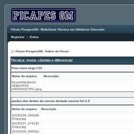
Fórum PicapesGM - Referência Técnica em Utilitários Chevrolet
Registrar
::
Entrar
Fórum PicapesGM - Índice do Fórum
Técnica: motor, câmbio e diferencial
Pneu mais largo C10
Nome do arquivo
Descrição
811AD558-BAC6-
4EB9-AFCE-
A92DD4D27651.jpeg
quebra dos dentes da correia dentada maxion hst 2.5
Nome do arquivo
Descrição
20150106_093446
(Copy).jpg
20150107_074233
(Copy).jpg
20150106_093544