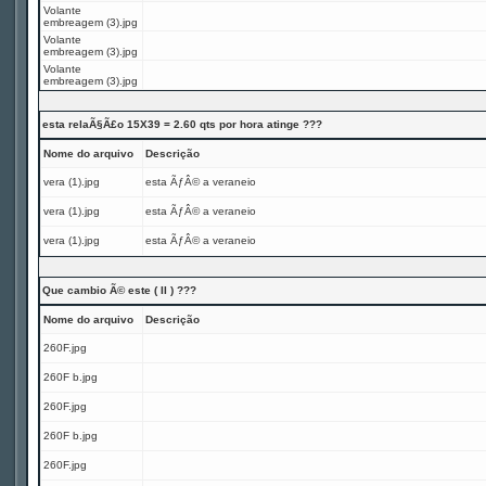
Volante
embreagem (3).jpg
Volante
embreagem (3).jpg
Volante
embreagem (3).jpg
esta relaÃ§Ã£o 15X39 = 2.60 qts por hora atinge ???
Nome do arquivo
Descrição
vera (1).jpg
esta ÃƒÂ© a veraneio
vera (1).jpg
esta ÃƒÂ© a veraneio
vera (1).jpg
esta ÃƒÂ© a veraneio
Que cambio Ã© este ( II ) ???
Nome do arquivo
Descrição
260F.jpg
260F b.jpg
260F.jpg
260F b.jpg
260F.jpg