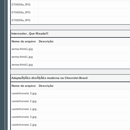
070609a.JPG
070609a.JPG
070609a.JPG
Intercooler...Que Risada!!!
Nome do arquivo
Descrição
sema-think1.jpg
sema-think1.jpg
sema-think1.jpg
AdaptaÃ§Ã£o direÃ§Ã£o moderna na Chevrolet Brasil
Nome do arquivo
Descrição
caminhonete 3.jpg
caminhonete 2.jpg
caminhonete 1.jpg
caminhonete 3.jpg
caminhonete 2.jpg