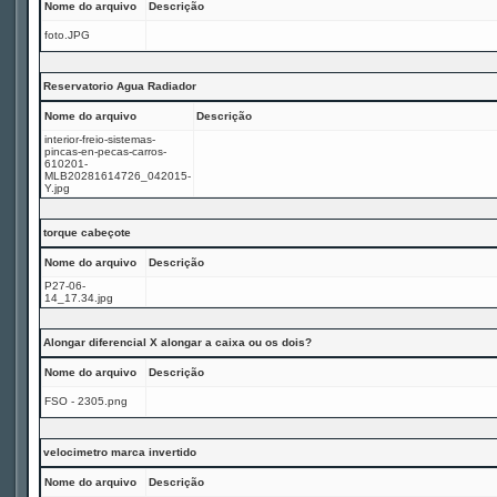
Nome do arquivo
Descrição
foto.JPG
Reservatorio Agua Radiador
Nome do arquivo
Descrição
interior-freio-sistemas-
pincas-en-pecas-carros-
610201-
MLB20281614726_042015-
Y.jpg
torque cabeçote
Nome do arquivo
Descrição
P27-06-
14_17.34.jpg
Alongar diferencial X alongar a caixa ou os dois?
Nome do arquivo
Descrição
FSO - 2305.png
velocimetro marca invertido
Nome do arquivo
Descrição