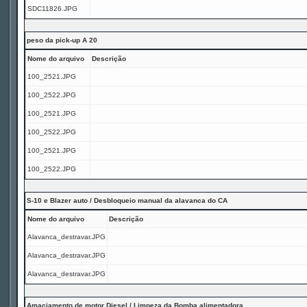
SDC11826.JPG
peso da pick-up A 20
Nome do arquivo
Descrição
100_2521.JPG
100_2522.JPG
100_2521.JPG
100_2522.JPG
100_2521.JPG
100_2522.JPG
S-10 e Blazer auto / Desbloqueio manual da alavanca do CA
Nome do arquivo
Descrição
Alavanca_destravar.JPG
Alavanca_destravar.JPG
Alavanca_destravar.JPG
Amaciamento de motor Diesel / Limpeza da Bomba alimentadora