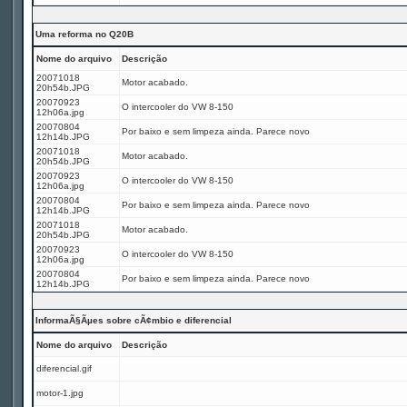
Uma reforma no Q20B
Nome do arquivo
Descrição
20071018
Motor acabado.
20h54b.JPG
20070923
O intercooler do VW 8-150
12h06a.jpg
20070804
Por baixo e sem limpeza ainda. Parece novo
12h14b.JPG
20071018
Motor acabado.
20h54b.JPG
20070923
O intercooler do VW 8-150
12h06a.jpg
20070804
Por baixo e sem limpeza ainda. Parece novo
12h14b.JPG
20071018
Motor acabado.
20h54b.JPG
20070923
O intercooler do VW 8-150
12h06a.jpg
20070804
Por baixo e sem limpeza ainda. Parece novo
12h14b.JPG
InformaÃ§Ãµes sobre cÃ¢mbio e diferencial
Nome do arquivo
Descrição
diferencial.gif
motor-1.jpg