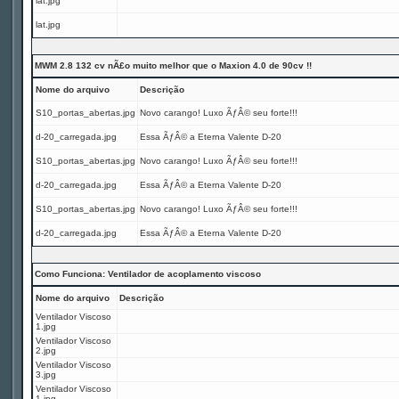
lat.jpg
lat.jpg
MWM 2.8 132 cv nÃ£o muito melhor que o Maxion 4.0 de 90cv !!
Nome do arquivo
Descrição
S10_portas_abertas.jpg
Novo carango! Luxo ÃƒÂ© seu forte!!!
d-20_carregada.jpg
Essa ÃƒÂ© a Eterna Valente D-20
S10_portas_abertas.jpg
Novo carango! Luxo ÃƒÂ© seu forte!!!
d-20_carregada.jpg
Essa ÃƒÂ© a Eterna Valente D-20
S10_portas_abertas.jpg
Novo carango! Luxo ÃƒÂ© seu forte!!!
d-20_carregada.jpg
Essa ÃƒÂ© a Eterna Valente D-20
Como Funciona: Ventilador de acoplamento viscoso
Nome do arquivo
Descrição
Ventilador Viscoso
1.jpg
Ventilador Viscoso
2.jpg
Ventilador Viscoso
3.jpg
Ventilador Viscoso
1.jpg