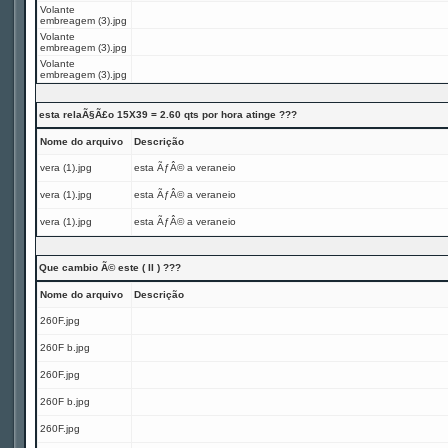
Volante
embreagem (3).jpg
Volante
embreagem (3).jpg
Volante
embreagem (3).jpg
esta relaÃ§Ã£o 15X39 = 2.60 qts por hora atinge ???
Nome do arquivo
Descrição
vera (1).jpg
esta ÃƒÂ© a veraneio
vera (1).jpg
esta ÃƒÂ© a veraneio
vera (1).jpg
esta ÃƒÂ© a veraneio
Que cambio Ã© este ( II ) ???
Nome do arquivo
Descrição
260F.jpg
260F b.jpg
260F.jpg
260F b.jpg
260F.jpg