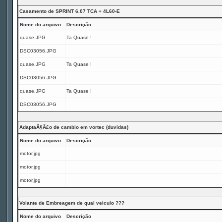
Casamento de SPRINT 6.07 TCA + 4L60-E
Nome do arquivo
Descrição
quase.JPG
Ta Quase !
DSC03056.JPG
quase.JPG
Ta Quase !
DSC03056.JPG
quase.JPG
Ta Quase !
DSC03056.JPG
AdaptaÃ§Ã£o de cambio em vortec (duvidas)
Nome do arquivo
Descrição
motor.jpg
motor.jpg
motor.jpg
Volante de Embreagem de qual veiculo ???
Nome do arquivo
Descrição