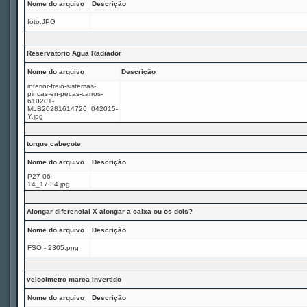
Nome do arquivo
Descrição
foto.JPG
Reservatorio Agua Radiador
Nome do arquivo
Descrição
interior-freio-sistemas-
pincas-en-pecas-carros-
610201-
MLB20281614726_042015-
Y.jpg
torque cabeçote
Nome do arquivo
Descrição
P27-06-
14_17.34.jpg
Alongar diferencial X alongar a caixa ou os dois?
Nome do arquivo
Descrição
FSO - 2305.png
velocimetro marca invertido
Nome do arquivo
Descrição