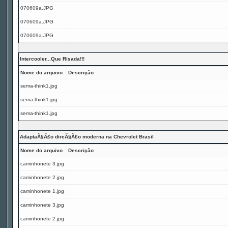
070609a.JPG
070609a.JPG
070609a.JPG
Intercooler...Que Risada!!!
Nome do arquivo
Descrição
sema-think1.jpg
sema-think1.jpg
sema-think1.jpg
AdaptaÃ§Ã£o direÃ§Ã£o moderna na Chevrolet Brasil
Nome do arquivo
Descrição
caminhonete 3.jpg
caminhonete 2.jpg
caminhonete 1.jpg
caminhonete 3.jpg
caminhonete 2.jpg