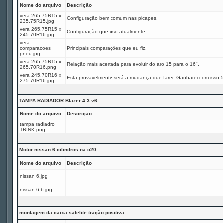
Nome do arquivo
Descrição
vera 265.75R15 x
Configuração bem comum nas picapes.
235.75R15.jpg
vera 265.75R15 x
Configuração que uso atualmente.
245.70R16.jpg
vera -
comparacoes
Principais comparações que eu fiz.
pneu.jpg
vera 265.75R15 x
Relação mais acertada para evoluir do aro 15 para o 16".
265.70R16.png
vera 245.70R16 x
Esta provavelmente será a mudança que farei. Ganharei com isso 
275.70R16.jpg
TAMPA RADIADOR Blazer 4.3 v6
Nome do arquivo
Descrição
tampa radiadro
TRINK.png
Motor nissan 6 cilindros na c20
Nome do arquivo
Descrição
nissan 6.jpg
nissan 6 b.jpg
montagem da caixa satelite tração positiva