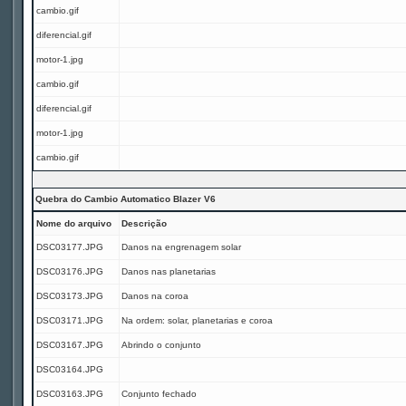
cambio.gif
diferencial.gif
motor-1.jpg
cambio.gif
diferencial.gif
motor-1.jpg
cambio.gif
Quebra do Cambio Automatico Blazer V6
Nome do arquivo
Descrição
DSC03177.JPG
Danos na engrenagem solar
DSC03176.JPG
Danos nas planetarias
DSC03173.JPG
Danos na coroa
DSC03171.JPG
Na ordem: solar, planetarias e coroa
DSC03167.JPG
Abrindo o conjunto
DSC03164.JPG
DSC03163.JPG
Conjunto fechado