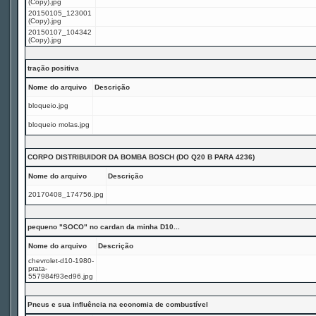
(Copy).jpg
20150105_123001
(Copy).jpg
20150107_104342
(Copy).jpg
tração positiva
Nome do arquivo
Descrição
bloqueio.jpg
bloqueio molas.jpg
CORPO DISTRIBUIDOR DA BOMBA BOSCH (DO Q20 B PARA 4236)
Nome do arquivo
Descrição
20170408_174756.jpg
pequeno "SOCO" no cardan da minha D10...
Nome do arquivo
Descrição
chevrolet-d10-1980-
prata-
557984f93ed96.jpg
Pneus e sua influência na economia de combustível