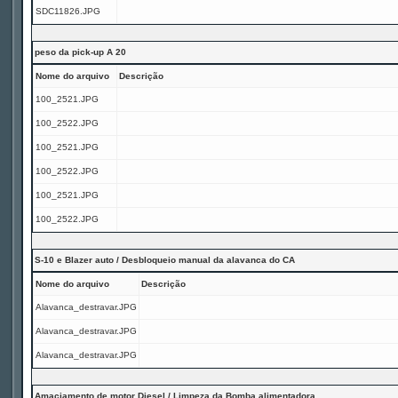
SDC11826.JPG
peso da pick-up A 20
Nome do arquivo
Descrição
100_2521.JPG
100_2522.JPG
100_2521.JPG
100_2522.JPG
100_2521.JPG
100_2522.JPG
S-10 e Blazer auto / Desbloqueio manual da alavanca do CA
Nome do arquivo
Descrição
Alavanca_destravar.JPG
Alavanca_destravar.JPG
Alavanca_destravar.JPG
Amaciamento de motor Diesel / Limpeza da Bomba alimentadora