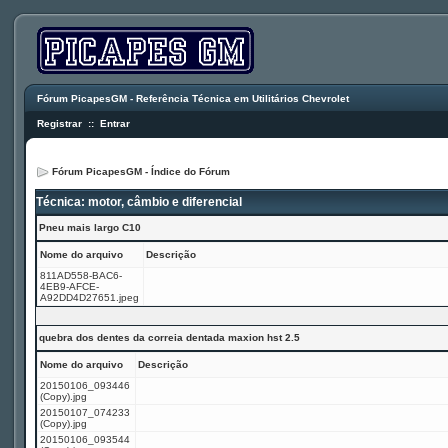
Fórum PicapesGM - Referência Técnica em Utilitários Chevrolet
Registrar
::
Entrar
Fórum PicapesGM - Índice do Fórum
Técnica: motor, câmbio e diferencial
Pneu mais largo C10
Nome do arquivo
Descrição
811AD558-BAC6-
4EB9-AFCE-
A92DD4D27651.jpeg
quebra dos dentes da correia dentada maxion hst 2.5
Nome do arquivo
Descrição
20150106_093446
(Copy).jpg
20150107_074233
(Copy).jpg
20150106_093544