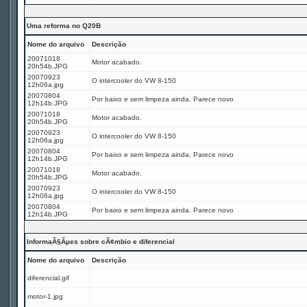
Uma reforma no Q20B
Nome do arquivo
Descrição
20071018
Motor acabado.
20h54b.JPG
20070923
O intercooler do VW 8-150
12h06a.jpg
20070804
Por baixo e sem limpeza ainda. Parece novo
12h14b.JPG
20071018
Motor acabado.
20h54b.JPG
20070923
O intercooler do VW 8-150
12h06a.jpg
20070804
Por baixo e sem limpeza ainda. Parece novo
12h14b.JPG
20071018
Motor acabado.
20h54b.JPG
20070923
O intercooler do VW 8-150
12h06a.jpg
20070804
Por baixo e sem limpeza ainda. Parece novo
12h14b.JPG
InformaÃ§Ãµes sobre cÃ¢mbio e diferencial
Nome do arquivo
Descrição
diferencial.gif
motor-1.jpg