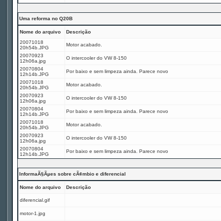
Uma reforma no Q20B
Nome do arquivo
Descrição
20071018
Motor acabado.
20h54b.JPG
20070923
O intercooler do VW 8-150
12h06a.jpg
20070804
Por baixo e sem limpeza ainda. Parece novo
12h14b.JPG
20071018
Motor acabado.
20h54b.JPG
20070923
O intercooler do VW 8-150
12h06a.jpg
20070804
Por baixo e sem limpeza ainda. Parece novo
12h14b.JPG
20071018
Motor acabado.
20h54b.JPG
20070923
O intercooler do VW 8-150
12h06a.jpg
20070804
Por baixo e sem limpeza ainda. Parece novo
12h14b.JPG
InformaÃ§Ãµes sobre cÃ¢mbio e diferencial
Nome do arquivo
Descrição
diferencial.gif
motor-1.jpg