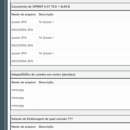
Casamento de SPRINT 6.07 TCA + 4L60-E
Nome do arquivo
Descrição
quase.JPG
Ta Quase !
DSC03056.JPG
quase.JPG
Ta Quase !
DSC03056.JPG
quase.JPG
Ta Quase !
DSC03056.JPG
AdaptaÃ§Ã£o de cambio em vortec (duvidas)
Nome do arquivo
Descrição
motor.jpg
motor.jpg
motor.jpg
Volante de Embreagem de qual veiculo ???
Nome do arquivo
Descrição