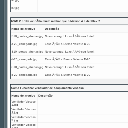
lat.jpg
lat.jpg
MWM 2.8 132 cv nÃ£o muito melhor que o Maxion 4.0 de 90cv !!
Nome do arquivo
Descrição
S10_portas_abertas.jpg
Novo carango! Luxo ÃƒÂ© seu forte!!!
d-20_carregada.jpg
Essa ÃƒÂ© a Eterna Valente D-20
S10_portas_abertas.jpg
Novo carango! Luxo ÃƒÂ© seu forte!!!
d-20_carregada.jpg
Essa ÃƒÂ© a Eterna Valente D-20
S10_portas_abertas.jpg
Novo carango! Luxo ÃƒÂ© seu forte!!!
d-20_carregada.jpg
Essa ÃƒÂ© a Eterna Valente D-20
Como Funciona: Ventilador de acoplamento viscoso
Nome do arquivo
Descrição
Ventilador Viscoso
1.jpg
Ventilador Viscoso
2.jpg
Ventilador Viscoso
3.jpg
Ventilador Viscoso
1.jpg