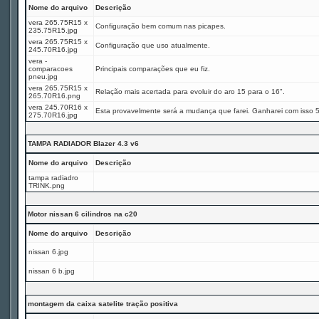
Nome do arquivo
Descrição
vera 265.75R15 x
Configuração bem comum nas picapes.
235.75R15.jpg
vera 265.75R15 x
Configuração que uso atualmente.
245.70R16.jpg
vera -
comparacoes
Principais comparações que eu fiz.
pneu.jpg
vera 265.75R15 x
Relação mais acertada para evoluir do aro 15 para o 16".
265.70R16.png
vera 245.70R16 x
Esta provavelmente será a mudança que farei. Ganharei com isso 
275.70R16.jpg
TAMPA RADIADOR Blazer 4.3 v6
Nome do arquivo
Descrição
tampa radiadro
TRINK.png
Motor nissan 6 cilindros na c20
Nome do arquivo
Descrição
nissan 6.jpg
nissan 6 b.jpg
montagem da caixa satelite tração positiva