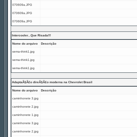
070609a.JPG
070609a.JPG
070609a.JPG
Intercooler...Que Risada!!!
Nome do arquivo
Descrição
sema-think1.jpg
sema-think1.jpg
sema-think1.jpg
AdaptaÃ§Ã£o direÃ§Ã£o moderna na Chevrolet Brasil
Nome do arquivo
Descrição
caminhonete 3.jpg
caminhonete 2.jpg
caminhonete 1.jpg
caminhonete 3.jpg
caminhonete 2.jpg