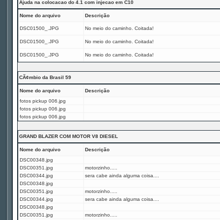
Ajuda na colocacao do 4.1 com injecao em C10
Nome do arquivo
Descrição
DSC01500_.JPG
No meio do caminho. Coitada!
DSC01500_.JPG
No meio do caminho. Coitada!
DSC01500_.JPG
No meio do caminho. Coitada!
CÃ¢mbio da Brasil 59
Nome do arquivo
Descrição
fotos pickup 006.jpg
fotos pickup 006.jpg
fotos pickup 006.jpg
GRAND BLAZER COM MOTOR V8 DIESEL
Nome do arquivo
Descrição
DSC00348.jpg
DSC00351.jpg
motorzinho.....
DSC00344.jpg
sera cabe ainda alguma coisa....
DSC00348.jpg
DSC00351.jpg
motorzinho.....
DSC00344.jpg
sera cabe ainda alguma coisa....
DSC00348.jpg
DSC00351.jpg
motorzinho.....