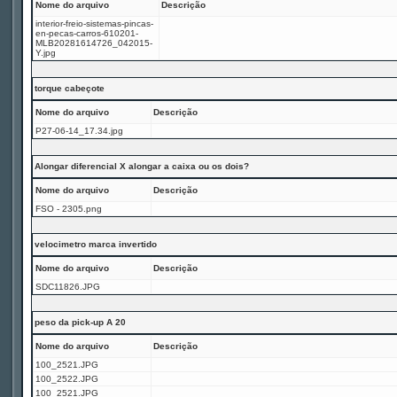
Nome do arquivo
Descrição
interior-freio-sistemas-pincas-
en-pecas-carros-610201-
MLB20281614726_042015-
Y.jpg
torque cabeçote
Nome do arquivo
Descrição
P27-06-14_17.34.jpg
Alongar diferencial X alongar a caixa ou os dois?
Nome do arquivo
Descrição
FSO - 2305.png
velocimetro marca invertido
Nome do arquivo
Descrição
SDC11826.JPG
peso da pick-up A 20
Nome do arquivo
Descrição
100_2521.JPG
100_2522.JPG
100_2521.JPG