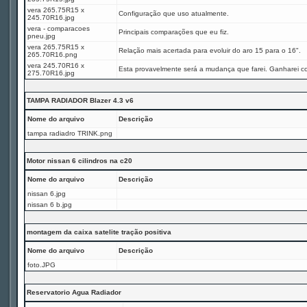
vera 265.75R15 x
Configuração que uso atualmente.
245.70R16.jpg
vera - comparacoes
Principais comparações que eu fiz.
pneu.jpg
vera 265.75R15 x
Relação mais acertada para evoluir do aro 15 para o 16".
265.70R16.png
vera 245.70R16 x
Esta provavelmente será a mudança que farei. Ganharei c
275.70R16.jpg
TAMPA RADIADOR Blazer 4.3 v6
Nome do arquivo
Descrição
tampa radiadro TRINK.png
Motor nissan 6 cilindros na c20
Nome do arquivo
Descrição
nissan 6.jpg
nissan 6 b.jpg
montagem da caixa satelite tração positiva
Nome do arquivo
Descrição
foto.JPG
Reservatorio Agua Radiador