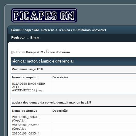
Fórum PicapesGM - Referência Técnica em Utilitários Chevrolet
Registrar
::
Entrar
Fórum PicapesGM - Índice do Fórum
Técnica: motor, câmbio e diferencial
Pneu mais largo C10
Nome do arquivo
Descrição
811AD558-BAC6-4EB9-
AFCE-
A92DD4D27651.jpeg
quebra dos dentes da correia dentada maxion hst 2.5
Nome do arquivo
Descrição
20150106_093446
(Copy).jpg
20150107_074233
(Copy).jpg
20150106_093544