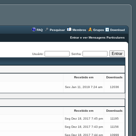
FAQ
Pesquisar
Membros
Grupos
Download
Entrar e ver Mensagens Particulares
Usuário:
Senha:
Recebido em
Downloads
Sex Jan 11, 2019 7:24 am
12036
Recebido em
Downloads
Seg Dez 18, 2017 7:45 pm
11195
Seg Dez 18, 2017 7:43 pm
11156
Seg Dez 18, 2017 7:44 pm
10999