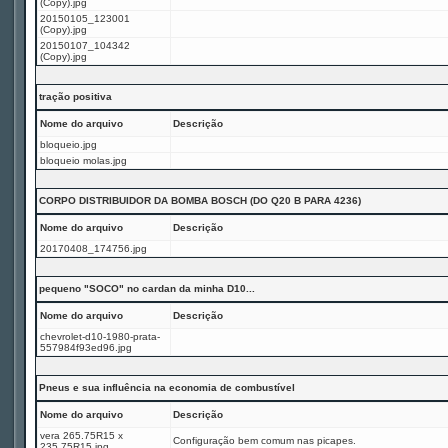
(Copy).jpg
20150105_123001
(Copy).jpg
20150107_104342
(Copy).jpg
tração positiva
Nome do arquivo
Descrição
bloqueio.jpg
bloqueio molas.jpg
CORPO DISTRIBUIDOR DA BOMBA BOSCH (DO Q20 B PARA 4236)
Nome do arquivo
Descrição
20170408_174756.jpg
pequeno "SOCO" no cardan da minha D10...
Nome do arquivo
Descrição
chevrolet-d10-1980-prata-
557984f93ed96.jpg
Pneus e sua influência na economia de combustível
Nome do arquivo
Descrição
vera 265.75R15 x
Configuração bem comum nas picapes.
235.75R15.jpg