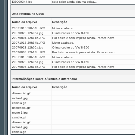
DSC00344.jpg
sera cabe ainda alguma coisa....
Uma reforma no Q20B
Nome do arquivo
Descrição
20071018 20h54b.JPG
Motor acabado.
20070923 12h06a.jpg
O intercooler do VW 8-150
20070804 12h14b.JPG
Por baixo e sem limpeza ainda. Parece novo
20071018 20h54b.JPG
Motor acabado.
20070923 12h06a.jpg
O intercooler do VW 8-150
20070804 12h14b.JPG
Por baixo e sem limpeza ainda. Parece novo
20071018 20h54b.JPG
Motor acabado.
20070923 12h06a.jpg
O intercooler do VW 8-150
20070804 12h14b.JPG
Por baixo e sem limpeza ainda. Parece novo
InformaÃ§Ãµes sobre cÃ¢mbio e diferencial
Nome do arquivo
Descrição
diferencial.gif
motor-1.jpg
cambio.gif
diferencial.gif
motor-1.jpg
cambio.gif
diferencial.gif
motor-1.jpg
cambio.gif