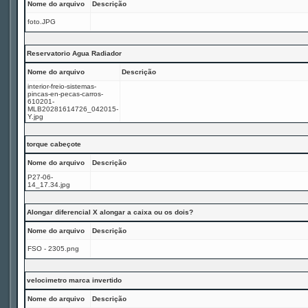
Nome do arquivo
Descrição
foto.JPG
Reservatorio Agua Radiador
Nome do arquivo
Descrição
interior-freio-sistemas-
pincas-en-pecas-carros-
610201-
MLB20281614726_042015-
Y.jpg
torque cabeçote
Nome do arquivo
Descrição
P27-06-
14_17.34.jpg
Alongar diferencial X alongar a caixa ou os dois?
Nome do arquivo
Descrição
FSO - 2305.png
velocimetro marca invertido
Nome do arquivo
Descrição