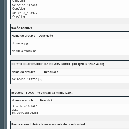
(Copy).jpg
20150105_123001
(Copy).jpg
20150107_104342
(Copy).jpg
tração positiva
Nome do arquivo
Descrição
bloqueio.jpg
bloqueio molas.jpg
CORPO DISTRIBUIDOR DA BOMBA BOSCH (DO Q20 B PARA 4236)
Nome do arquivo
Descrição
20170408_174756.jpg
pequeno "SOCO" no cardan da minha D10...
Nome do arquivo
Descrição
chevrolet-d10-1980-
prata-
557984f93ed96.jpg
Pneus e sua influência na economia de combustível