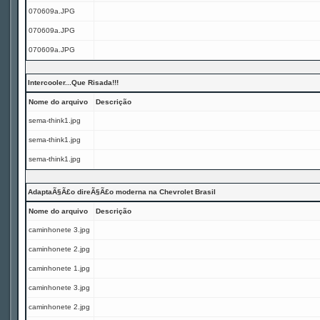
070609a.JPG
070609a.JPG
070609a.JPG
Intercooler...Que Risada!!!
Nome do arquivo
Descrição
sema-think1.jpg
sema-think1.jpg
sema-think1.jpg
AdaptaÃ§Ã£o direÃ§Ã£o moderna na Chevrolet Brasil
Nome do arquivo
Descrição
caminhonete 3.jpg
caminhonete 2.jpg
caminhonete 1.jpg
caminhonete 3.jpg
caminhonete 2.jpg