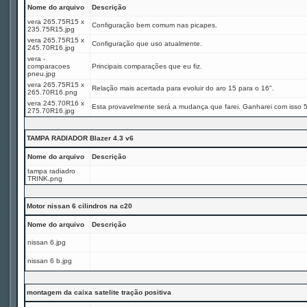
Nome do arquivo
Descrição
vera 265.75R15 x
Configuração bem comum nas picapes.
235.75R15.jpg
vera 265.75R15 x
Configuração que uso atualmente.
245.70R16.jpg
vera -
comparacoes
Principais comparações que eu fiz.
pneu.jpg
vera 265.75R15 x
Relação mais acertada para evoluir do aro 15 para o 16".
265.70R16.png
vera 245.70R16 x
Esta provavelmente será a mudança que farei. Ganharei com isso 
275.70R16.jpg
TAMPA RADIADOR Blazer 4.3 v6
Nome do arquivo
Descrição
tampa radiadro
TRINK.png
Motor nissan 6 cilindros na c20
Nome do arquivo
Descrição
nissan 6.jpg
nissan 6 b.jpg
montagem da caixa satelite tração positiva