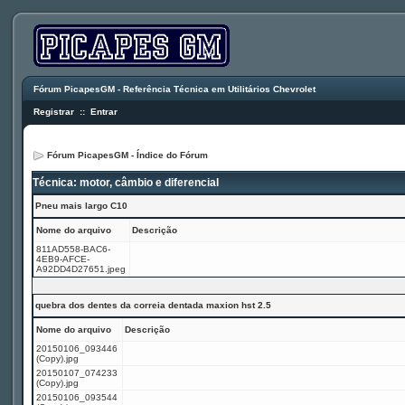
Fórum PicapesGM - Referência Técnica em Utilitários Chevrolet
Registrar
::
Entrar
Fórum PicapesGM - Índice do Fórum
Técnica: motor, câmbio e diferencial
Pneu mais largo C10
Nome do arquivo
Descrição
811AD558-BAC6-
4EB9-AFCE-
A92DD4D27651.jpeg
quebra dos dentes da correia dentada maxion hst 2.5
Nome do arquivo
Descrição
20150106_093446
(Copy).jpg
20150107_074233
(Copy).jpg
20150106_093544