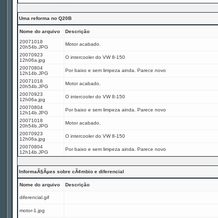
Uma reforma no Q20B
Nome do arquivo
Descrição
20071018
Motor acabado.
20h54b.JPG
20070923
O intercooler do VW 8-150
12h06a.jpg
20070804
Por baixo e sem limpeza ainda. Parece novo
12h14b.JPG
20071018
Motor acabado.
20h54b.JPG
20070923
O intercooler do VW 8-150
12h06a.jpg
20070804
Por baixo e sem limpeza ainda. Parece novo
12h14b.JPG
20071018
Motor acabado.
20h54b.JPG
20070923
O intercooler do VW 8-150
12h06a.jpg
20070804
Por baixo e sem limpeza ainda. Parece novo
12h14b.JPG
InformaÃ§Ãµes sobre cÃ¢mbio e diferencial
Nome do arquivo
Descrição
diferencial.gif
motor-1.jpg