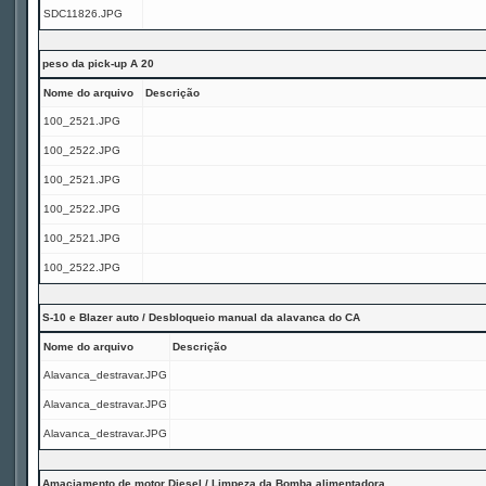
SDC11826.JPG
peso da pick-up A 20
Nome do arquivo
Descrição
100_2521.JPG
100_2522.JPG
100_2521.JPG
100_2522.JPG
100_2521.JPG
100_2522.JPG
S-10 e Blazer auto / Desbloqueio manual da alavanca do CA
Nome do arquivo
Descrição
Alavanca_destravar.JPG
Alavanca_destravar.JPG
Alavanca_destravar.JPG
Amaciamento de motor Diesel / Limpeza da Bomba alimentadora