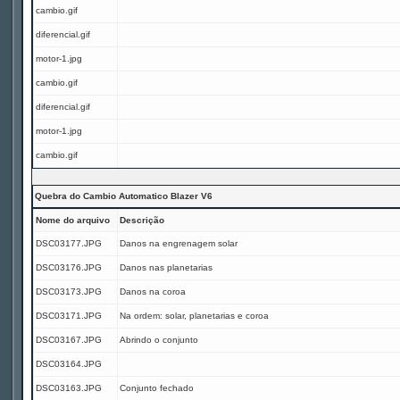
cambio.gif
diferencial.gif
motor-1.jpg
cambio.gif
diferencial.gif
motor-1.jpg
cambio.gif
Quebra do Cambio Automatico Blazer V6
Nome do arquivo
Descrição
DSC03177.JPG
Danos na engrenagem solar
DSC03176.JPG
Danos nas planetarias
DSC03173.JPG
Danos na coroa
DSC03171.JPG
Na ordem: solar, planetarias e coroa
DSC03167.JPG
Abrindo o conjunto
DSC03164.JPG
DSC03163.JPG
Conjunto fechado