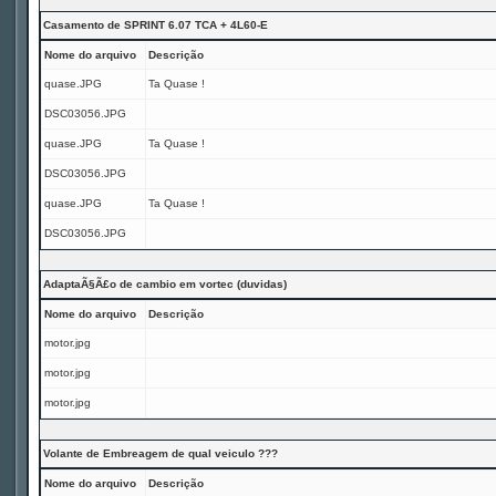
Casamento de SPRINT 6.07 TCA + 4L60-E
Nome do arquivo
Descrição
quase.JPG
Ta Quase !
DSC03056.JPG
quase.JPG
Ta Quase !
DSC03056.JPG
quase.JPG
Ta Quase !
DSC03056.JPG
AdaptaÃ§Ã£o de cambio em vortec (duvidas)
Nome do arquivo
Descrição
motor.jpg
motor.jpg
motor.jpg
Volante de Embreagem de qual veiculo ???
Nome do arquivo
Descrição