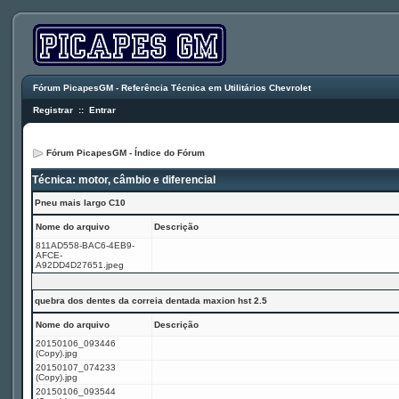
Fórum PicapesGM - Referência Técnica em Utilitários Chevrolet
Registrar
::
Entrar
Fórum PicapesGM - Índice do Fórum
Técnica: motor, câmbio e diferencial
Pneu mais largo C10
Nome do arquivo
Descrição
811AD558-BAC6-4EB9-
AFCE-
A92DD4D27651.jpeg
quebra dos dentes da correia dentada maxion hst 2.5
Nome do arquivo
Descrição
20150106_093446
(Copy).jpg
20150107_074233
(Copy).jpg
20150106_093544