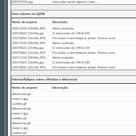
DSC00344.jpg
sera cabe ainda alguma coisa....
Uma reforma no Q20B
Nome do arquivo
Descrição
20071018 20h54b.JPG
Motor acabado.
20070923 12h06a.jpg
O intercooler do VW 8-150
20070804 12h14b.JPG
Por baixo e sem limpeza ainda. Parece novo
20071018 20h54b.JPG
Motor acabado.
20070923 12h06a.jpg
O intercooler do VW 8-150
20070804 12h14b.JPG
Por baixo e sem limpeza ainda. Parece novo
20071018 20h54b.JPG
Motor acabado.
20070923 12h06a.jpg
O intercooler do VW 8-150
20070804 12h14b.JPG
Por baixo e sem limpeza ainda. Parece novo
InformaÃ§Ãµes sobre cÃ¢mbio e diferencial
Nome do arquivo
Descrição
diferencial.gif
motor-1.jpg
cambio.gif
diferencial.gif
motor-1.jpg
cambio.gif
diferencial.gif
motor-1.jpg
cambio.gif