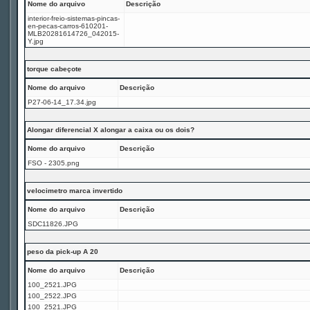
Nome do arquivo
Descrição
interior-freio-sistemas-pincas-
en-pecas-carros-610201-
MLB20281614726_042015-
Y.jpg
torque cabeçote
Nome do arquivo
Descrição
P27-06-14_17.34.jpg
Alongar diferencial X alongar a caixa ou os dois?
Nome do arquivo
Descrição
FSO - 2305.png
velocimetro marca invertido
Nome do arquivo
Descrição
SDC11826.JPG
peso da pick-up A 20
Nome do arquivo
Descrição
100_2521.JPG
100_2522.JPG
100_2521.JPG