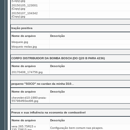
(Copy).jpg
20150105_123001
(Copy).jpg
20150107_104342
(Copy).jpg
tração positiva
Nome do arquivo
Descrição
bloqueio.jpg
bloqueio molas.jpg
CORPO DISTRIBUIDOR DA BOMBA BOSCH (DO Q20 B PARA 4236)
Nome do arquivo
Descrição
20170408_174756.jpg
pequeno "SOCO" no cardan da minha D10...
Nome do arquivo
Descrição
chevrolet-d10-1980-prata-
557984f93ed96.jpg
Pneus e sua influência na economia de combustível
Nome do arquivo
Descrição
vera 265.75R15 x
Configuração bem comum nas picapes.
235.75R15.jpg