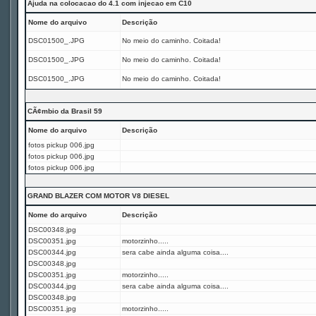
Ajuda na colocacao do 4.1 com injecao em C10
Nome do arquivo
Descrição
DSC01500_.JPG
No meio do caminho. Coitada!
DSC01500_.JPG
No meio do caminho. Coitada!
DSC01500_.JPG
No meio do caminho. Coitada!
CÃ¢mbio da Brasil 59
Nome do arquivo
Descrição
fotos pickup 006.jpg
fotos pickup 006.jpg
fotos pickup 006.jpg
GRAND BLAZER COM MOTOR V8 DIESEL
Nome do arquivo
Descrição
DSC00348.jpg
DSC00351.jpg
motorzinho.....
DSC00344.jpg
sera cabe ainda alguma coisa....
DSC00348.jpg
DSC00351.jpg
motorzinho.....
DSC00344.jpg
sera cabe ainda alguma coisa....
DSC00348.jpg
DSC00351.jpg
motorzinho.....