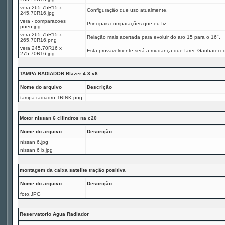
vera 265.75R15 x
Configuração que uso atualmente.
245.70R16.jpg
vera - comparacoes
Principais comparações que eu fiz.
pneu.jpg
vera 265.75R15 x
Relação mais acertada para evoluir do aro 15 para o 16".
265.70R16.png
vera 245.70R16 x
Esta provavelmente será a mudança que farei. Ganharei c
275.70R16.jpg
TAMPA RADIADOR Blazer 4.3 v6
Nome do arquivo
Descrição
tampa radiadro TRINK.png
Motor nissan 6 cilindros na c20
Nome do arquivo
Descrição
nissan 6.jpg
nissan 6 b.jpg
montagem da caixa satelite tração positiva
Nome do arquivo
Descrição
foto.JPG
Reservatorio Agua Radiador