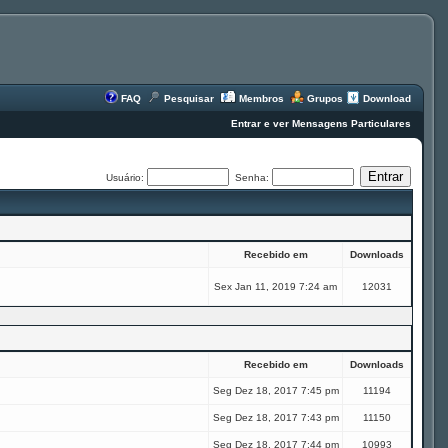
FAQ
Pesquisar
Membros
Grupos
Download
Entrar e ver Mensagens Particulares
Usuário:
Senha:
Recebido em
Downloads
Sex Jan 11, 2019 7:24 am
12031
Recebido em
Downloads
Seg Dez 18, 2017 7:45 pm
11194
Seg Dez 18, 2017 7:43 pm
11150
Seg Dez 18, 2017 7:44 pm
10993