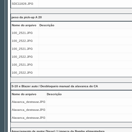
SDC11826.JPG
peso da pick-up A 20
Nome do arquivo
Descrição
100_2521.JPG
100_2522.JPG
100_2521.JPG
100_2522.JPG
100_2521.JPG
100_2522.JPG
S-10 e Blazer auto / Desbloqueio manual da alavanca do CA
Nome do arquivo
Descrição
Alavanca_destravar.JPG
Alavanca_destravar.JPG
Alavanca_destravar.JPG
Amaciamento de motor Diesel / Limpeza da Bomba alimentadora