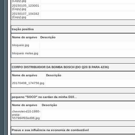
(Copy).jpg
20150105_123001
(Copy).jpg
20150107_104342
(Copy).jpg
tração positiva
Nome do arquivo
Descrição
bloqueio.jpg
bloqueio molas.jpg
CORPO DISTRIBUIDOR DA BOMBA BOSCH (DO Q20 B PARA 4236)
Nome do arquivo
Descrição
20170408_174756.jpg
pequeno "SOCO" no cardan da minha D10...
Nome do arquivo
Descrição
chevrolet-d10-1980-
prata-
557984f93ed96.jpg
Pneus e sua influência na economia de combustível