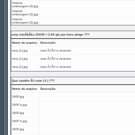
Volante
embreagem (3).jpg
Volante
embreagem (3).jpg
Volante
embreagem (3).jpg
esta relaÃ§Ã£o 15X39 = 2.60 qts por hora atinge ???
Nome do arquivo
Descrição
vera (1).jpg
esta ÃƒÂ© a veraneio
vera (1).jpg
esta ÃƒÂ© a veraneio
vera (1).jpg
esta ÃƒÂ© a veraneio
Que cambio Ã© este ( II ) ???
Nome do arquivo
Descrição
260F.jpg
260F b.jpg
260F.jpg
260F b.jpg
260F.jpg