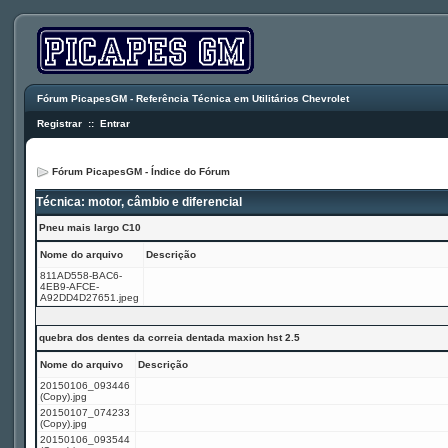
Fórum PicapesGM - Referência Técnica em Utilitários Chevrolet
Registrar
::
Entrar
Fórum PicapesGM - Índice do Fórum
Técnica: motor, câmbio e diferencial
Pneu mais largo C10
Nome do arquivo
Descrição
811AD558-BAC6-
4EB9-AFCE-
A92DD4D27651.jpeg
quebra dos dentes da correia dentada maxion hst 2.5
Nome do arquivo
Descrição
20150106_093446
(Copy).jpg
20150107_074233
(Copy).jpg
20150106_093544