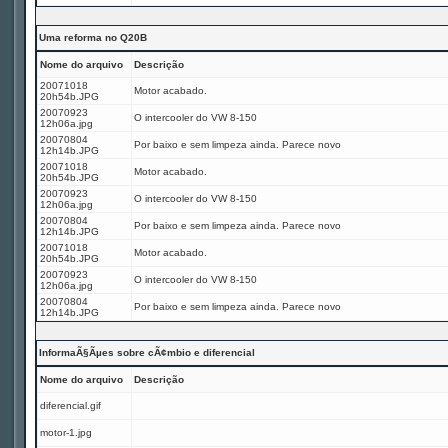
Uma reforma no Q20B
Nome do arquivo
Descrição
20071018
Motor acabado.
20h54b.JPG
20070923
O intercooler do VW 8-150
12h06a.jpg
20070804
Por baixo e sem limpeza ainda. Parece novo
12h14b.JPG
20071018
Motor acabado.
20h54b.JPG
20070923
O intercooler do VW 8-150
12h06a.jpg
20070804
Por baixo e sem limpeza ainda. Parece novo
12h14b.JPG
20071018
Motor acabado.
20h54b.JPG
20070923
O intercooler do VW 8-150
12h06a.jpg
20070804
Por baixo e sem limpeza ainda. Parece novo
12h14b.JPG
InformaÃ§Ãµes sobre cÃ¢mbio e diferencial
Nome do arquivo
Descrição
diferencial.gif
motor-1.jpg