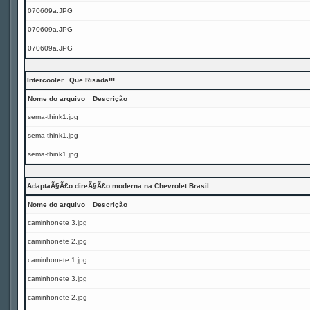
070609a.JPG
070609a.JPG
070609a.JPG
Intercooler...Que Risada!!!
Nome do arquivo
Descrição
sema-think1.jpg
sema-think1.jpg
sema-think1.jpg
AdaptaÃ§Ã£o direÃ§Ã£o moderna na Chevrolet Brasil
Nome do arquivo
Descrição
caminhonete 3.jpg
caminhonete 2.jpg
caminhonete 1.jpg
caminhonete 3.jpg
caminhonete 2.jpg