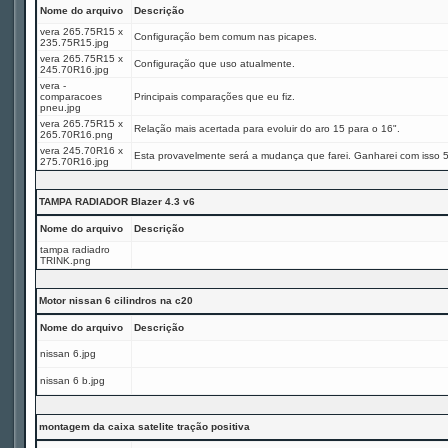
Nome do arquivo
Descrição
vera 265.75R15 x
Configuração bem comum nas picapes.
235.75R15.jpg
vera 265.75R15 x
Configuração que uso atualmente.
245.70R16.jpg
vera -
comparacoes
Principais comparações que eu fiz.
pneu.jpg
vera 265.75R15 x
Relação mais acertada para evoluir do aro 15 para o 16".
265.70R16.png
vera 245.70R16 x
Esta provavelmente será a mudança que farei. Ganharei com isso 
275.70R16.jpg
TAMPA RADIADOR Blazer 4.3 v6
Nome do arquivo
Descrição
tampa radiadro
TRINK.png
Motor nissan 6 cilindros na c20
Nome do arquivo
Descrição
nissan 6.jpg
nissan 6 b.jpg
montagem da caixa satelite tração positiva