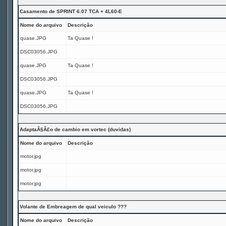
Casamento de SPRINT 6.07 TCA + 4L60-E
Nome do arquivo
Descrição
quase.JPG
Ta Quase !
DSC03056.JPG
quase.JPG
Ta Quase !
DSC03056.JPG
quase.JPG
Ta Quase !
DSC03056.JPG
AdaptaÃ§Ã£o de cambio em vortec (duvidas)
Nome do arquivo
Descrição
motor.jpg
motor.jpg
motor.jpg
Volante de Embreagem de qual veiculo ???
Nome do arquivo
Descrição