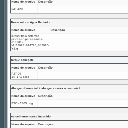
Nome do arquivo
Descrição
foto.JPG
Reservatorio Agua Radiador
Nome do arquivo
Descrição
interior-freio-sistemas-
pincas-en-pecas-carros-
610201-
MLB20281614726_042015-
Y.jpg
torque cabeçote
Nome do arquivo
Descrição
P27-06-
14_17.34.jpg
Alongar diferencial X alongar a caixa ou os dois?
Nome do arquivo
Descrição
FSO - 2305.png
velocimetro marca invertido
Nome do arquivo
Descrição