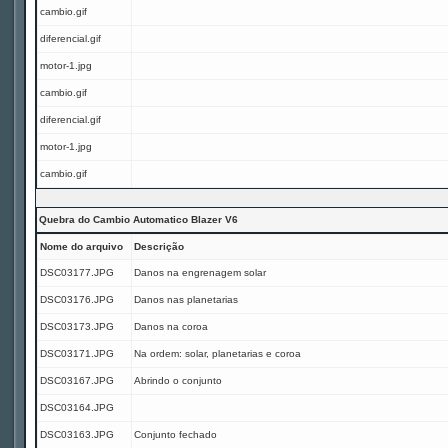
cambio.gif
diferencial.gif
motor-1.jpg
cambio.gif
diferencial.gif
motor-1.jpg
cambio.gif
Quebra do Cambio Automatico Blazer V6
Nome do arquivo
Descrição
DSC03177.JPG
Danos na engrenagem solar
DSC03176.JPG
Danos nas planetarias
DSC03173.JPG
Danos na coroa
DSC03171.JPG
Na ordem: solar, planetarias e coroa
DSC03167.JPG
Abrindo o conjunto
DSC03164.JPG
DSC03163.JPG
Conjunto fechado