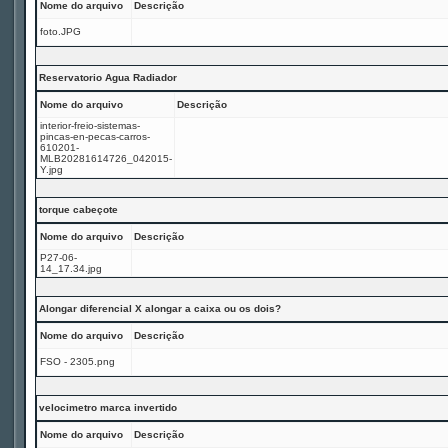
Nome do arquivo
Descrição
foto.JPG
Reservatorio Agua Radiador
Nome do arquivo
Descrição
interior-freio-sistemas-
pincas-en-pecas-carros-
610201-
MLB20281614726_042015-
Y.jpg
torque cabeçote
Nome do arquivo
Descrição
P27-06-
14_17.34.jpg
Alongar diferencial X alongar a caixa ou os dois?
Nome do arquivo
Descrição
FSO - 2305.png
velocimetro marca invertido
Nome do arquivo
Descrição