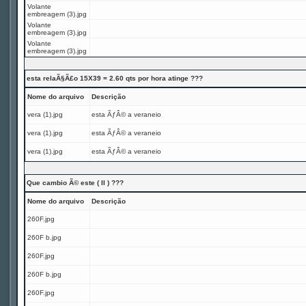
Volante
embreagem (3).jpg
Volante
embreagem (3).jpg
Volante
embreagem (3).jpg
esta relaÃ§Ã£o 15X39 = 2.60 qts por hora atinge ???
Nome do arquivo
Descrição
vera (1).jpg
esta ÃƒÂ© a veraneio
vera (1).jpg
esta ÃƒÂ© a veraneio
vera (1).jpg
esta ÃƒÂ© a veraneio
Que cambio Ã© este ( II ) ???
Nome do arquivo
Descrição
260F.jpg
260F b.jpg
260F.jpg
260F b.jpg
260F.jpg