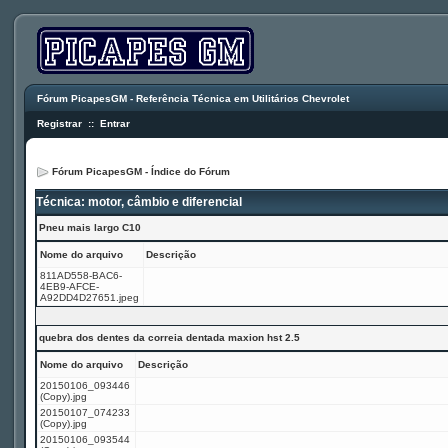
Fórum PicapesGM - Referência Técnica em Utilitários Chevrolet
Registrar
::
Entrar
Fórum PicapesGM - Índice do Fórum
Técnica: motor, câmbio e diferencial
Pneu mais largo C10
Nome do arquivo
Descrição
811AD558-BAC6-
4EB9-AFCE-
A92DD4D27651.jpeg
quebra dos dentes da correia dentada maxion hst 2.5
Nome do arquivo
Descrição
20150106_093446
(Copy).jpg
20150107_074233
(Copy).jpg
20150106_093544