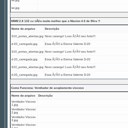
lat.jpg
lat.jpg
MWM 2.8 132 cv nÃ£o muito melhor que o Maxion 4.0 de 90cv !!
Nome do arquivo
Descrição
S10_portas_abertas.jpg
Novo carango! Luxo ÃƒÂ© seu forte!!!
d-20_carregada.jpg
Essa ÃƒÂ© a Eterna Valente D-20
S10_portas_abertas.jpg
Novo carango! Luxo ÃƒÂ© seu forte!!!
d-20_carregada.jpg
Essa ÃƒÂ© a Eterna Valente D-20
S10_portas_abertas.jpg
Novo carango! Luxo ÃƒÂ© seu forte!!!
d-20_carregada.jpg
Essa ÃƒÂ© a Eterna Valente D-20
Como Funciona: Ventilador de acoplamento viscoso
Nome do arquivo
Descrição
Ventilador Viscoso
1.jpg
Ventilador Viscoso
2.jpg
Ventilador Viscoso
3.jpg
Ventilador Viscoso
1.jpg