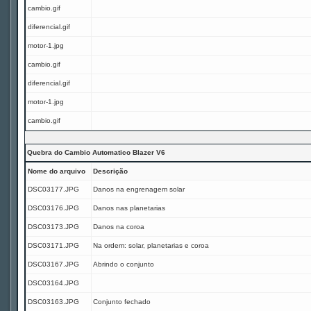
cambio.gif
diferencial.gif
motor-1.jpg
cambio.gif
diferencial.gif
motor-1.jpg
cambio.gif
Quebra do Cambio Automatico Blazer V6
Nome do arquivo
Descrição
DSC03177.JPG
Danos na engrenagem solar
DSC03176.JPG
Danos nas planetarias
DSC03173.JPG
Danos na coroa
DSC03171.JPG
Na ordem: solar, planetarias e coroa
DSC03167.JPG
Abrindo o conjunto
DSC03164.JPG
DSC03163.JPG
Conjunto fechado