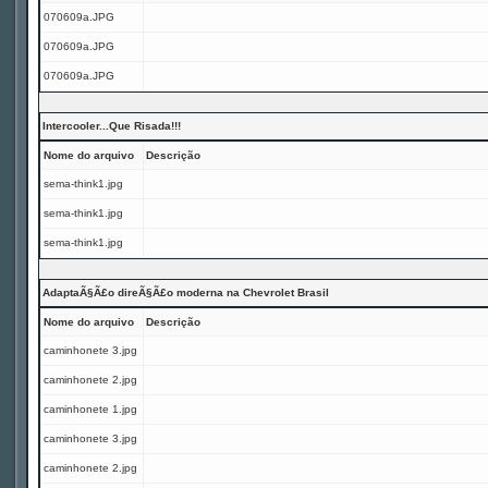
070609a.JPG
070609a.JPG
070609a.JPG
Intercooler...Que Risada!!!
Nome do arquivo
Descrição
sema-think1.jpg
sema-think1.jpg
sema-think1.jpg
AdaptaÃ§Ã£o direÃ§Ã£o moderna na Chevrolet Brasil
Nome do arquivo
Descrição
caminhonete 3.jpg
caminhonete 2.jpg
caminhonete 1.jpg
caminhonete 3.jpg
caminhonete 2.jpg