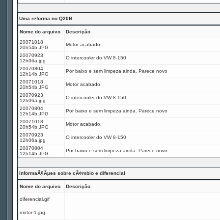
Uma reforma no Q20B
Nome do arquivo
Descrição
20071018
Motor acabado.
20h54b.JPG
20070923
O intercooler do VW 8-150
12h06a.jpg
20070804
Por baixo e sem limpeza ainda. Parece novo
12h14b.JPG
20071018
Motor acabado.
20h54b.JPG
20070923
O intercooler do VW 8-150
12h06a.jpg
20070804
Por baixo e sem limpeza ainda. Parece novo
12h14b.JPG
20071018
Motor acabado.
20h54b.JPG
20070923
O intercooler do VW 8-150
12h06a.jpg
20070804
Por baixo e sem limpeza ainda. Parece novo
12h14b.JPG
InformaÃ§Ãµes sobre cÃ¢mbio e diferencial
Nome do arquivo
Descrição
diferencial.gif
motor-1.jpg