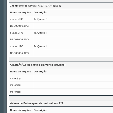
Casamento de SPRINT 6.07 TCA + 4L60-E
Nome do arquivo
Descrição
quase.JPG
Ta Quase !
DSC03056.JPG
quase.JPG
Ta Quase !
DSC03056.JPG
quase.JPG
Ta Quase !
DSC03056.JPG
AdaptaÃ§Ã£o de cambio em vortec (duvidas)
Nome do arquivo
Descrição
motor.jpg
motor.jpg
motor.jpg
Volante de Embreagem de qual veiculo ???
Nome do arquivo
Descrição