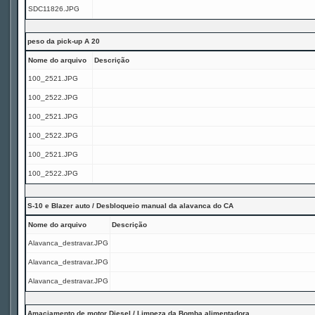
SDC11826.JPG
peso da pick-up A 20
Nome do arquivo
Descrição
100_2521.JPG
100_2522.JPG
100_2521.JPG
100_2522.JPG
100_2521.JPG
100_2522.JPG
S-10 e Blazer auto / Desbloqueio manual da alavanca do CA
Nome do arquivo
Descrição
Alavanca_destravar.JPG
Alavanca_destravar.JPG
Alavanca_destravar.JPG
Amaciamento de motor Diesel / Limpeza da Bomba alimentadora