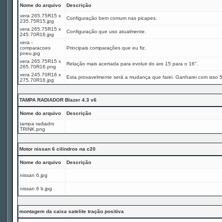
Nome do arquivo
Descrição
vera 265.75R15 x
Configuração bem comum nas picapes.
235.75R15.jpg
vera 265.75R15 x
Configuração que uso atualmente.
245.70R16.jpg
vera -
comparacoes
Principais comparações que eu fiz.
pneu.jpg
vera 265.75R15 x
Relação mais acertada para evoluir do aro 15 para o 16".
265.70R16.png
vera 245.70R16 x
Esta provavelmente será a mudança que farei. Ganharei com isso 
275.70R16.jpg
TAMPA RADIADOR Blazer 4.3 v6
Nome do arquivo
Descrição
tampa radiadro
TRINK.png
Motor nissan 6 cilindros na c20
Nome do arquivo
Descrição
nissan 6.jpg
nissan 6 b.jpg
montagem da caixa satelite tração positiva