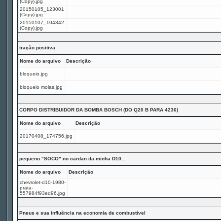
(Copy).jpg
20150105_123001
(Copy).jpg
20150107_104342
(Copy).jpg
tração positiva
Nome do arquivo
Descrição
bloqueio.jpg
bloqueio molas.jpg
CORPO DISTRIBUIDOR DA BOMBA BOSCH (DO Q20 B PARA 4236)
Nome do arquivo
Descrição
20170408_174756.jpg
pequeno "SOCO" no cardan da minha D10...
Nome do arquivo
Descrição
chevrolet-d10-1980-
prata-
557984f93ed96.jpg
Pneus e sua influência na economia de combustível