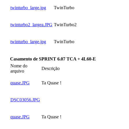
twinturbo_large.jpg
TwinTurbo
twinturbo2_largea.JPG
TwinTurbo2
twinturbo_large.jpg
TwinTurbo
Casamento de SPRINT 6.07 TCA + 4L60-E
Nome do
Descrição
arquivo
quase.JPG
Ta Quase !
DSC03056.JPG
quase.JPG
Ta Quase !