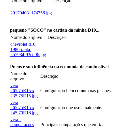
Nome do arquivo
Descrição
20170408_174756.jpg
pequeno "SOCO" no cardan da minha D10...
Nome do arquivo
Descrição
chevrolet-d10-
1980-prata-
557984f93ed96.jpg
Pneus e sua influência na economia de combustível
Nome do
Descrição
arquivo
vera
265.75R15 x
Configuração bem comum nas picapes.
235.75R15.jpg
vera
265.75R15 x
Configuração que uso atualmente.
245.70R16.jpg
vera -
comparacoes
Principais comparações que eu fiz.