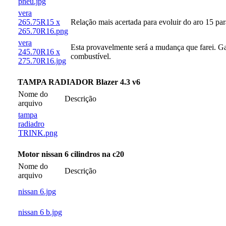
pneu.jpg
vera
265.75R15 x
Relação mais acertada para evoluir do aro 15 par
265.70R16.png
vera
Esta provavelmente será a mudança que farei. G
245.70R16 x
combustível.
275.70R16.jpg
TAMPA RADIADOR Blazer 4.3 v6
Nome do
Descrição
arquivo
tampa
radiadro
TRINK.png
Motor nissan 6 cilindros na c20
Nome do
Descrição
arquivo
nissan 6.jpg
nissan 6 b.jpg