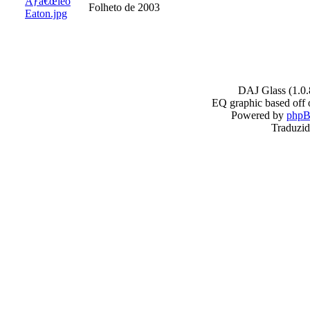
Ãƒâ€œleo
Folheto de 2003
Eaton.jpg
DAJ Glass (1.0.
EQ graphic based off 
Powered by
php
Traduzid