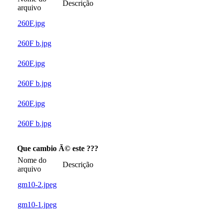
Descrição
arquivo
260F.jpg
260F b.jpg
260F.jpg
260F b.jpg
260F.jpg
260F b.jpg
Que cambio Ã© este ???
Nome do
Descrição
arquivo
gm10-2.jpeg
gm10-1.jpeg