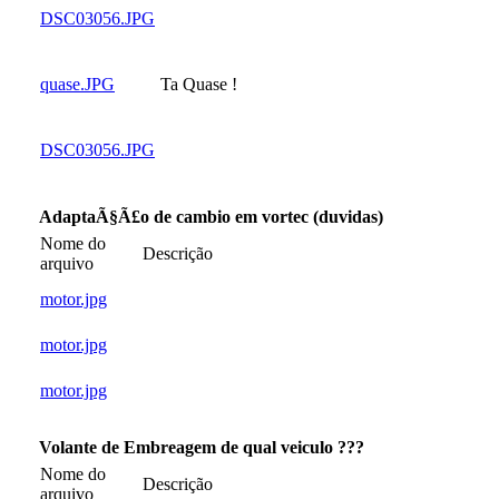
DSC03056.JPG
quase.JPG
Ta Quase !
DSC03056.JPG
AdaptaÃ§Ã£o de cambio em vortec (duvidas)
Nome do
Descrição
arquivo
motor.jpg
motor.jpg
motor.jpg
Volante de Embreagem de qual veiculo ???
Nome do
Descrição
arquivo