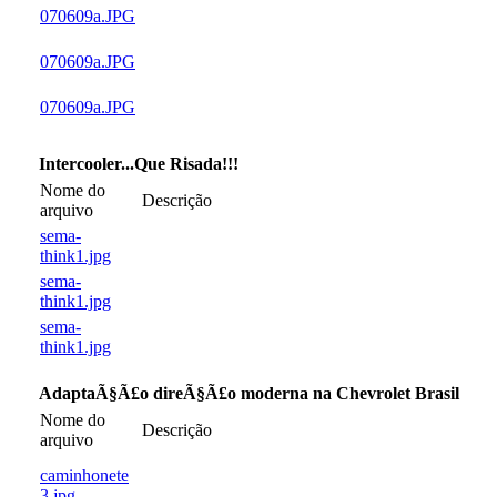
070609a.JPG
070609a.JPG
070609a.JPG
Intercooler...Que Risada!!!
Nome do
Descrição
arquivo
sema-
think1.jpg
sema-
think1.jpg
sema-
think1.jpg
AdaptaÃ§Ã£o direÃ§Ã£o moderna na Chevrolet Brasil
Nome do
Descrição
arquivo
caminhonete
3.jpg