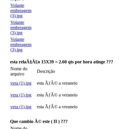
Volante
embreagem
(3).jpg
Volante
embreagem
(3).jpg
Volante
embreagem
(3).jpg
esta relaÃ§Ã£o 15X39 = 2.60 qts por hora atinge ???
Nome do
Descrição
arquivo
vera (1).jpg
esta ÃƒÂ© a veraneio
vera (1).jpg
esta ÃƒÂ© a veraneio
vera (1).jpg
esta ÃƒÂ© a veraneio
Que cambio Ã© este ( II ) ???
Nome do