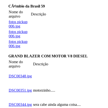
CÃ¢mbio da Brasil 59
Nome do
Descrição
arquivo
fotos pickup
006.jpg
fotos pickup
006.jpg
fotos pickup
006.jpg
GRAND BLAZER COM MOTOR V8 DIESEL
Nome do
Descrição
arquivo
DSC00348.jpg
DSC00351.jpg
motorzinho.....
DSC00344.jpg
sera cabe ainda alguma coisa....