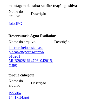
montagem da caixa satelite tração positiva
Nome do
Descrição
arquivo
foto.JPG
Reservatorio Agua Radiador
Nome do arquivo
Descrição
interior-freio-sistemas-
pincas-en-pecas-carros-
610201-
MLB20281614726_042015-
Y.jpg
torque cabeçote
Nome do
Descrição
arquivo
P27-06-
14_17.34.jpg