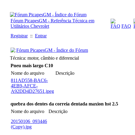
Fórum PicapesGM - Referência Técnica em
Utilitários Chevrolet
FAQ
Registrar
::
Entrar
Fórum PicapesGM - Índice do Fórum
Técnica: motor, câmbio e diferencial
Pneu mais largo C10
Nome do arquivo
Descrição
811AD558-BAC6-
4EB9-AFCE-
A92DD4D27651.jpeg
quebra dos dentes da correia dentada maxion hst 2.5
Nome do arquivo
Descrição
20150106_093446
(Copy).jpg