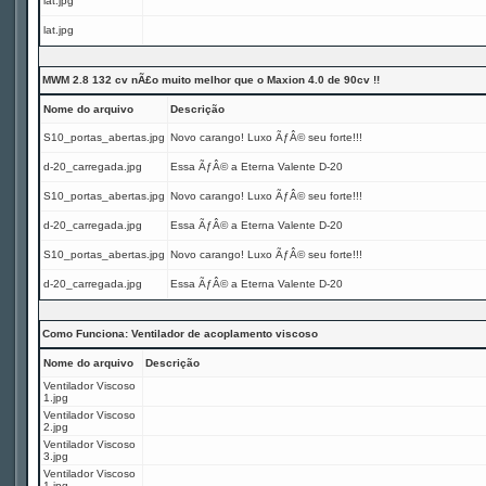
lat.jpg
lat.jpg
MWM 2.8 132 cv nÃ£o muito melhor que o Maxion 4.0 de 90cv !!
Nome do arquivo
Descrição
S10_portas_abertas.jpg
Novo carango! Luxo ÃƒÂ© seu forte!!!
d-20_carregada.jpg
Essa ÃƒÂ© a Eterna Valente D-20
S10_portas_abertas.jpg
Novo carango! Luxo ÃƒÂ© seu forte!!!
d-20_carregada.jpg
Essa ÃƒÂ© a Eterna Valente D-20
S10_portas_abertas.jpg
Novo carango! Luxo ÃƒÂ© seu forte!!!
d-20_carregada.jpg
Essa ÃƒÂ© a Eterna Valente D-20
Como Funciona: Ventilador de acoplamento viscoso
Nome do arquivo
Descrição
Ventilador Viscoso
1.jpg
Ventilador Viscoso
2.jpg
Ventilador Viscoso
3.jpg
Ventilador Viscoso
1.jpg