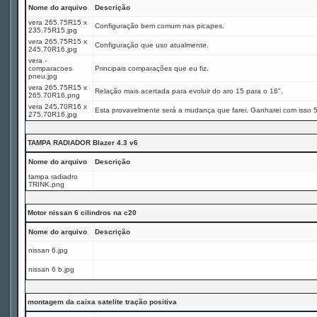
Nome do arquivo
Descrição
vera 265.75R15 x
Configuração bem comum nas picapes.
235.75R15.jpg
vera 265.75R15 x
Configuração que uso atualmente.
245.70R16.jpg
vera -
comparacoes
Principais comparações que eu fiz.
pneu.jpg
vera 265.75R15 x
Relação mais acertada para evoluir do aro 15 para o 16".
265.70R16.png
vera 245.70R16 x
Esta provavelmente será a mudança que farei. Ganharei com isso 
275.70R16.jpg
TAMPA RADIADOR Blazer 4.3 v6
Nome do arquivo
Descrição
tampa radiadro
TRINK.png
Motor nissan 6 cilindros na c20
Nome do arquivo
Descrição
nissan 6.jpg
nissan 6 b.jpg
montagem da caixa satelite tração positiva