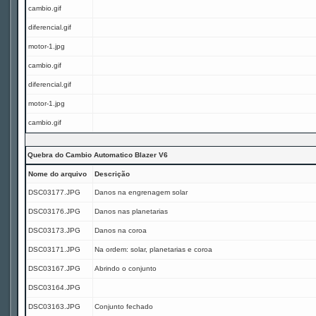
cambio.gif
diferencial.gif
motor-1.jpg
cambio.gif
diferencial.gif
motor-1.jpg
cambio.gif
Quebra do Cambio Automatico Blazer V6
Nome do arquivo
Descrição
DSC03177.JPG
Danos na engrenagem solar
DSC03176.JPG
Danos nas planetarias
DSC03173.JPG
Danos na coroa
DSC03171.JPG
Na ordem: solar, planetarias e coroa
DSC03167.JPG
Abrindo o conjunto
DSC03164.JPG
DSC03163.JPG
Conjunto fechado