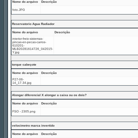
Nome do arquivo
Descrição
foto.JPG
Reservatorio Agua Radiador
Nome do arquivo
Descrição
interior-freio-sistemas-
pincas-en-pecas-carros-
610201-
MLB20281614726_042015-
Y.jpg
torque cabeçote
Nome do arquivo
Descrição
P27-06-
14_17.34.jpg
Alongar diferencial X alongar a caixa ou os dois?
Nome do arquivo
Descrição
FSO - 2305.png
velocimetro marca invertido
Nome do arquivo
Descrição