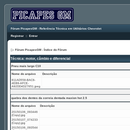
Fórum PicapesGM - Referência Técnica em Utilitários Chevrolet
Registrar
::
Entrar
Fórum PicapesGM - Índice do Fórum
Técnica: motor, câmbio e diferencial
Pneu mais largo C10
Nome do arquivo
Descrição
811AD558-BAC6-
4EB9-AFCE-
A92DD4D27651.jpeg
quebra dos dentes da correia dentada maxion hst 2.5
Nome do arquivo
Descrição
20150106_093446
(Copy).jpg
20150107_074233
(Copy).jpg
20150106_093544