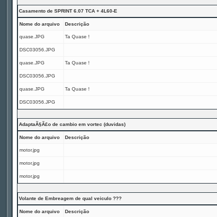
Casamento de SPRINT 6.07 TCA + 4L60-E
Nome do arquivo
Descrição
quase.JPG
Ta Quase !
DSC03056.JPG
quase.JPG
Ta Quase !
DSC03056.JPG
quase.JPG
Ta Quase !
DSC03056.JPG
AdaptaÃ§Ã£o de cambio em vortec (duvidas)
Nome do arquivo
Descrição
motor.jpg
motor.jpg
motor.jpg
Volante de Embreagem de qual veiculo ???
Nome do arquivo
Descrição