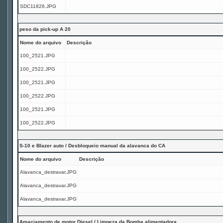
SDC11826.JPG
peso da pick-up A 20
Nome do arquivo
Descrição
100_2521.JPG
100_2522.JPG
100_2521.JPG
100_2522.JPG
100_2521.JPG
100_2522.JPG
S-10 e Blazer auto / Desbloqueio manual da alavanca do CA
Nome do arquivo
Descrição
Alavanca_destravar.JPG
Alavanca_destravar.JPG
Alavanca_destravar.JPG
Amaciamento de motor Diesel / Limpeza da Bomba alimentadora