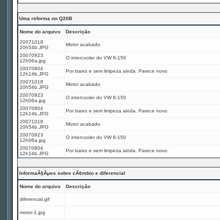
Uma reforma no Q20B
Nome do arquivo
Descrição
20071018
Motor acabado.
20h54b.JPG
20070923
O intercooler do VW 8-150
12h06a.jpg
20070804
Por baixo e sem limpeza ainda. Parece novo
12h14b.JPG
20071018
Motor acabado.
20h54b.JPG
20070923
O intercooler do VW 8-150
12h06a.jpg
20070804
Por baixo e sem limpeza ainda. Parece novo
12h14b.JPG
20071018
Motor acabado.
20h54b.JPG
20070923
O intercooler do VW 8-150
12h06a.jpg
20070804
Por baixo e sem limpeza ainda. Parece novo
12h14b.JPG
InformaÃ§Ãµes sobre cÃ¢mbio e diferencial
Nome do arquivo
Descrição
diferencial.gif
motor-1.jpg