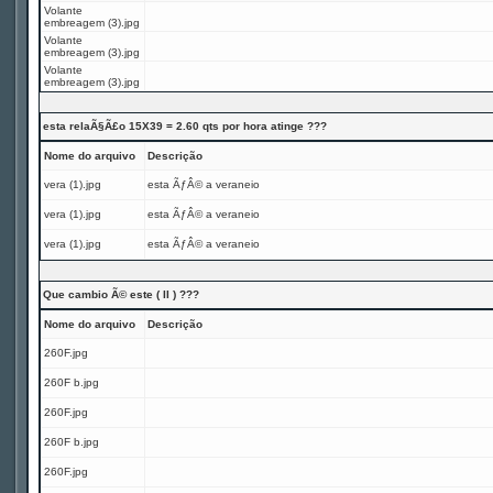
Volante
embreagem (3).jpg
Volante
embreagem (3).jpg
Volante
embreagem (3).jpg
esta relaÃ§Ã£o 15X39 = 2.60 qts por hora atinge ???
Nome do arquivo
Descrição
vera (1).jpg
esta ÃƒÂ© a veraneio
vera (1).jpg
esta ÃƒÂ© a veraneio
vera (1).jpg
esta ÃƒÂ© a veraneio
Que cambio Ã© este ( II ) ???
Nome do arquivo
Descrição
260F.jpg
260F b.jpg
260F.jpg
260F b.jpg
260F.jpg