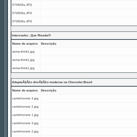
070609a.JPG
070609a.JPG
070609a.JPG
Intercooler...Que Risada!!!
Nome do arquivo
Descrição
sema-think1.jpg
sema-think1.jpg
sema-think1.jpg
AdaptaÃ§Ã£o direÃ§Ã£o moderna na Chevrolet Brasil
Nome do arquivo
Descrição
caminhonete 3.jpg
caminhonete 2.jpg
caminhonete 1.jpg
caminhonete 3.jpg
caminhonete 2.jpg