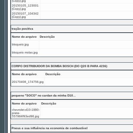
(Copy).jpg
20150105_123001
(Copy).jpg
20150107_104342
(Copy).jpg
tração positiva
Nome do arquivo
Descrição
bloqueio.jpg
bloqueio molas.jpg
CORPO DISTRIBUIDOR DA BOMBA BOSCH (DO Q20 B PARA 4236)
Nome do arquivo
Descrição
20170408_174756.jpg
pequeno "SOCO" no cardan da minha D10...
Nome do arquivo
Descrição
chevrolet-d10-1980-
prata-
557984f93ed96.jpg
Pneus e sua influência na economia de combustível