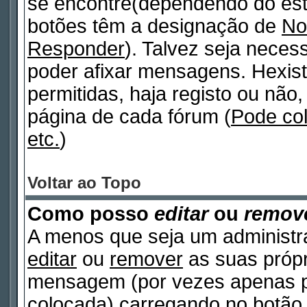
se encontre(dependendo do est
botões têm a designação de
No
Responder
). Talvez seja neces
poder afixar mensagens. Hexist
permitidas, haja registo ou não, 
página de cada fórum (
Pode co
etc.
)
Voltar ao Topo
Como posso
editar
ou
remov
A menos que seja um administr
editar
ou
remover
as suas próp
mensagem (por vezes apenas po
colocada) carregando no botã