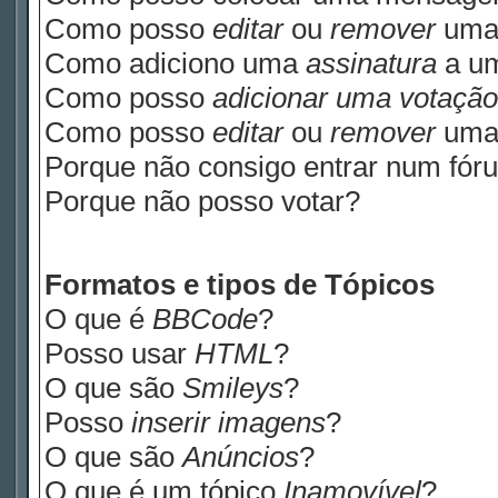
Como posso
editar
ou
remover
uma
Como adiciono uma
assinatura
a u
Como posso
adicionar uma votação
Como posso
editar
ou
remover
um
Porque não consigo entrar num fór
Porque não posso votar?
Formatos e tipos de Tópicos
O que é
BBCode
?
Posso usar
HTML
?
O que são
Smileys
?
Posso
inserir imagens
?
O que são
Anúncios
?
O que é um tópico
Inamovível
?