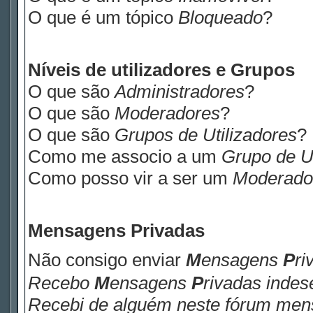
O que é um tópico
Bloqueado
?
Níveis de utilizadores e Grupos
O que são
Administradores
?
O que são
Moderadores
?
O que são
Grupos de Utilizadores
?
Como me associo a um
Grupo de Ut
Como posso vir a ser um
Moderado
M
ensagens
P
rivadas
Não consigo enviar
M
ensagens
P
ri
Recebo
M
ensagens
P
rivadas
indese
Recebi de alguém neste fórum me