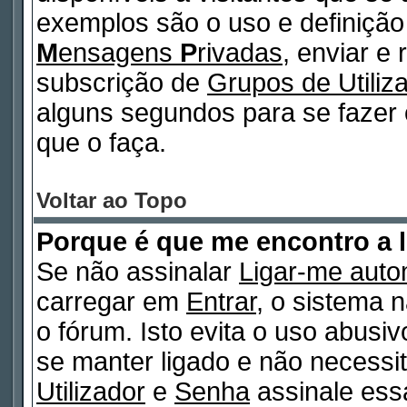
exemplos são o uso e definiçã
M
ensagens
P
rivadas
, enviar e
subscrição de
Grupos de Utiliz
alguns segundos para se fazer 
que o faça.
Voltar ao Topo
Porque é que me encontro a 
Se não assinalar
Ligar-me auto
carregar em
Entrar
, o sistema n
o fórum. Isto evita o uso abusi
se manter ligado e não necessi
Utilizador
e
Senha
assinale essa