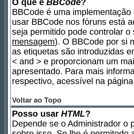
O que é
BBCode
?
BBCode é uma implementação e
usar BBCode nos fóruns está ao 
seja permitido pode controlar 
mensagem
). O BBCode por si 
as etiquetas são introduzidas e
< and > e proporcionam um mai
apresentado. Para mais inform
respectivo, acessível na pági
Voltar ao Topo
Posso usar
HTML
?
Depende se o Administrador o p
sobre isso. Se lhe é permitodo