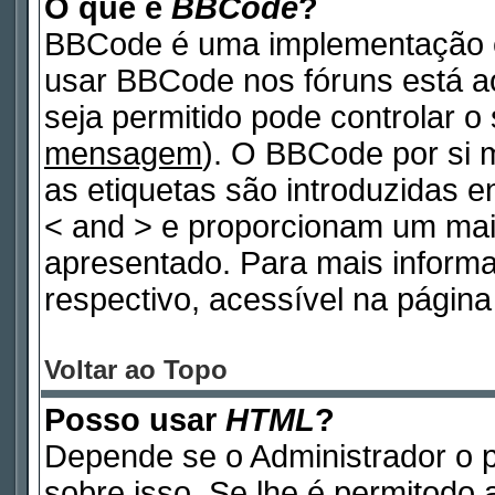
O que é
BBCode
?
BBCode é uma implementação e
usar BBCode nos fóruns está ao 
seja permitido pode controlar 
mensagem
). O BBCode por si 
as etiquetas são introduzidas e
< and > e proporcionam um mai
apresentado. Para mais inform
respectivo, acessível na pági
Voltar ao Topo
Posso usar
HTML
?
Depende se o Administrador o p
sobre isso. Se lhe é permitodo