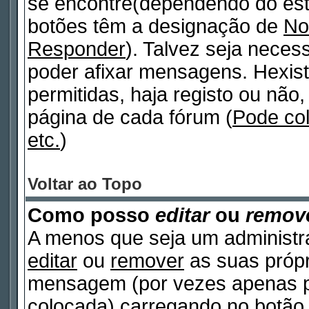
se encontre(dependendo do est
botões têm a designação de
No
Responder
). Talvez seja neces
poder afixar mensagens. Hexist
permitidas, haja registo ou não, 
página de cada fórum (
Pode co
etc.
)
Voltar ao Topo
Como posso
editar
ou
remov
A menos que seja um administr
editar
ou
remover
as suas próp
mensagem (por vezes apenas po
colocada) carregando no botã