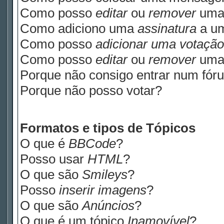
Como posso
editar
ou
remover
uma
Como adiciono uma
assinatura
a u
Como posso
adicionar uma votação
Como posso
editar
ou
remover
um
Porque não consigo entrar num fór
Porque não posso votar?
Formatos e tipos de Tópicos
O que é
BBCode
?
Posso usar
HTML
?
O que são
Smileys
?
Posso
inserir imagens
?
O que são
Anúncios
?
O que é um tópico
Inamovível
?