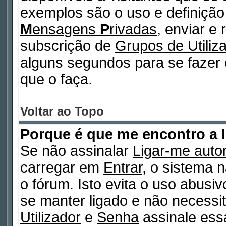
exemplos são o uso e definiçã
M
ensagens
P
rivadas
, enviar e
subscrição de
Grupos de Utiliz
alguns segundos para se fazer 
que o faça.
Voltar ao Topo
Porque é que me encontro a 
Se não assinalar
Ligar-me auto
carregar em
Entrar
, o sistema n
o fórum. Isto evita o uso abusi
se manter ligado e não necessi
Utilizador
e
Senha
assinale essa