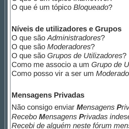
O que é um tópico
Bloqueado
?
Níveis de utilizadores e Grupos
O que são
Administradores
?
O que são
Moderadores
?
O que são
Grupos de Utilizadores
?
Como me associo a um
Grupo de Ut
Como posso vir a ser um
Moderado
M
ensagens
P
rivadas
Não consigo enviar
M
ensagens
P
ri
Recebo
M
ensagens
P
rivadas
indese
Recebi de alguém neste fórum me