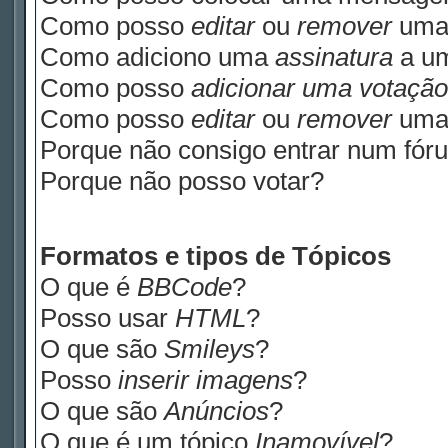
Como posso
editar
ou
remover
uma
Como adiciono uma
assinatura
a u
Como posso
adicionar uma votação
Como posso
editar
ou
remover
um
Porque não consigo entrar num fór
Porque não posso votar?
Formatos e tipos de Tópicos
O que é
BBCode
?
Posso usar
HTML
?
O que são
Smileys
?
Posso
inserir imagens
?
O que são
Anúncios
?
O que é um tópico
Inamovível
?