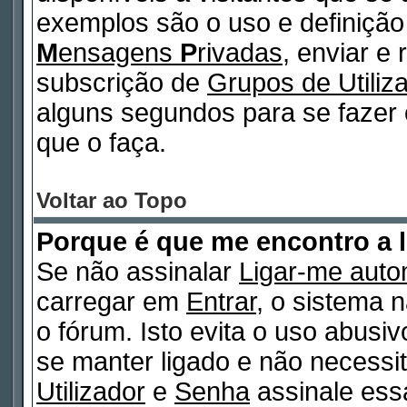
exemplos são o uso e definiçã
M
ensagens
P
rivadas
, enviar e
subscrição de
Grupos de Utiliz
alguns segundos para se fazer 
que o faça.
Voltar ao Topo
Porque é que me encontro a 
Se não assinalar
Ligar-me auto
carregar em
Entrar
, o sistema n
o fórum. Isto evita o uso abusi
se manter ligado e não necessi
Utilizador
e
Senha
assinale essa