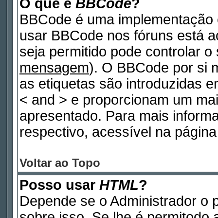
O que é
BBCode
?
BBCode é uma implementação e
usar BBCode nos fóruns está ao 
seja permitido pode controlar 
mensagem
). O BBCode por si 
as etiquetas são introduzidas e
< and > e proporcionam um mai
apresentado. Para mais inform
respectivo, acessível na pági
Voltar ao Topo
Posso usar
HTML
?
Depende se o Administrador o p
sobre isso. Se lhe é permitodo