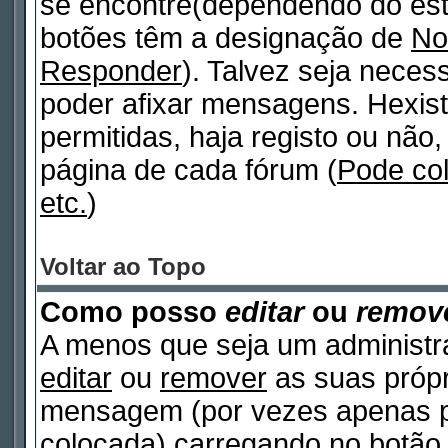
se encontre(dependendo do est
botões têm a designação de
No
Responder
). Talvez seja neces
poder afixar mensagens. Hexist
permitidas, haja registo ou não, 
página de cada fórum (
Pode co
etc.
)
Voltar ao Topo
Como posso
editar
ou
remov
A menos que seja um administr
editar
ou
remover
as suas próp
mensagem (por vezes apenas po
colocada) carregando no botã