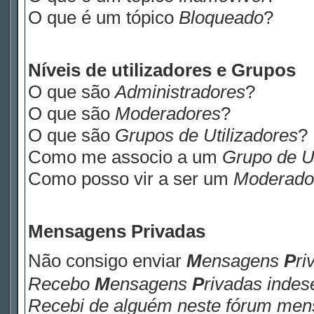
O que é um tópico
Bloqueado
?
Níveis de utilizadores e Grupos
O que são
Administradores
?
O que são
Moderadores
?
O que são
Grupos de Utilizadores
?
Como me associo a um
Grupo de Ut
Como posso vir a ser um
Moderado
M
ensagens
P
rivadas
Não consigo enviar
M
ensagens
P
ri
Recebo
M
ensagens
P
rivadas
indese
Recebi de alguém neste fórum me