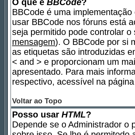
O que é
BBCode
?
BBCode é uma implementação e
usar BBCode nos fóruns está ao 
seja permitido pode controlar 
mensagem
). O BBCode por si 
as etiquetas são introduzidas e
< and > e proporcionam um mai
apresentado. Para mais inform
respectivo, acessível na pági
Voltar ao Topo
Posso usar
HTML
?
Depende se o Administrador o p
sobre isso. Se lhe é permitodo