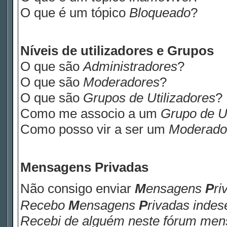
O que é um tópico
Bloqueado
?
Níveis de utilizadores e Grupos
O que são
Administradores
?
O que são
Moderadores
?
O que são
Grupos de Utilizadores
?
Como me associo a um
Grupo de Ut
Como posso vir a ser um
Moderado
M
ensagens
P
rivadas
Não consigo enviar
M
ensagens
P
ri
Recebo
M
ensagens
P
rivadas
indese
Recebi de alguém neste fórum me