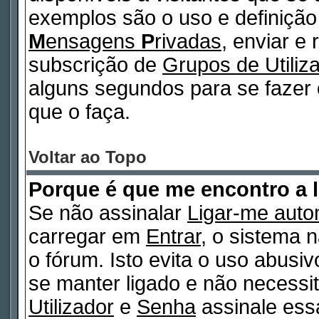
exemplos são o uso e definiçã
M
ensagens
P
rivadas
, enviar e
subscrição de
Grupos de Utiliz
alguns segundos para se fazer 
que o faça.
Voltar ao Topo
Porque é que me encontro a 
Se não assinalar
Ligar-me auto
carregar em
Entrar
, o sistema n
o fórum. Isto evita o uso abusi
se manter ligado e não necessi
Utilizador
e
Senha
assinale essa