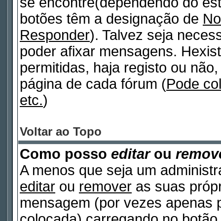
se encontre(dependendo do est
botões têm a designação de
No
Responder
). Talvez seja neces
poder afixar mensagens. Hexist
permitidas, haja registo ou não, 
página de cada fórum (
Pode co
etc.
)
Voltar ao Topo
Como posso
editar
ou
remov
A menos que seja um administr
editar
ou
remover
as suas próp
mensagem (por vezes apenas po
colocada) carregando no botã