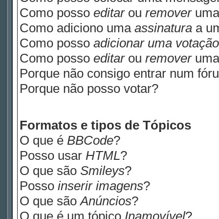
Como posso
editar
ou
remover
uma
Como adiciono uma
assinatura
a u
Como posso
adicionar uma votação
Como posso
editar
ou
remover
um
Porque não consigo entrar num fór
Porque não posso votar?
Formatos e tipos de Tópicos
O que é
BBCode
?
Posso usar
HTML
?
O que são
Smileys
?
Posso
inserir imagens
?
O que são
Anúncios
?
O que é um tópico
Inamovível
?