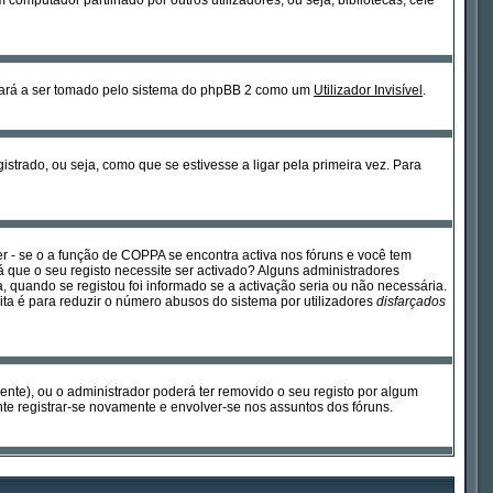
omputador partilhado por outros utilizadores, ou seja, bibliotecas, cefé
sará a ser tomado pelo sistema do phpBB 2 como um
Utilizador Invisível
.
strado, ou seja, como que se estivesse a ligar pela primeira vez. Para
 - se o a função de COPPA se encontra activa nos fóruns e você tem
rá que o seu registo necessite ser activado? Alguns administradores
, quando se registou foi informado se a activação seria ou não necessária.
ita é para reduzir o número abusos do sistema por utilizadores
disfarçados
mente), ou o administrador poderá ter removido o seu registo por algum
e registrar-se novamente e envolver-se nos assuntos dos fóruns.