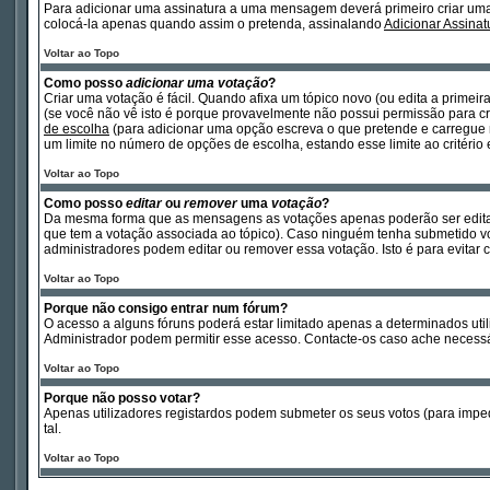
Para adicionar uma assinatura a uma mensagem deverá primeiro criar um
colocá-la apenas quando assim o pretenda, assinalando
Adicionar Assinat
Voltar ao Topo
Como posso
adicionar uma votação
?
Criar uma votação é fácil. Quando afixa um tópico novo (ou edita a primei
(se você não vê isto é porque provavelmente não possui permissão para cri
de escolha
(para adicionar uma opção escreva o que pretende e carregue
um limite no número de opções de escolha, estando esse limite ao critério
Voltar ao Topo
Como posso
editar
ou
remover
uma
votação
?
Da mesma forma que as mensagens as votações apenas poderão ser editad
que tem a votação associada ao tópico). Caso ninguém tenha submetido vo
administradores podem editar ou remover essa votação. Isto é para evita
Voltar ao Topo
Porque não consigo entrar num fórum?
O acesso a alguns fóruns poderá estar limitado apenas a determinados util
Administrador podem permitir esse acesso. Contacte-os caso ache necessá
Voltar ao Topo
Porque não posso votar?
Apenas utilizadores registardos podem submeter os seus votos (para impe
tal.
Voltar ao Topo