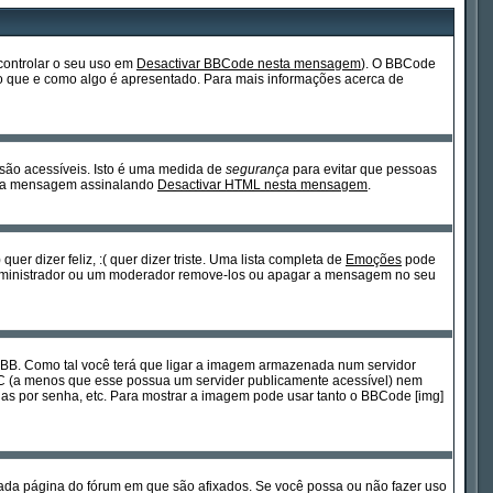
controlar o seu uso em
Desactivar BBCode nesta mensagem
). O BBCode
 do que e como algo é apresentado. Para mais informações acerca de
 são acessíveis. Isto é uma medida de
segurança
para evitar que pessoas
cada mensagem assinalando
Desactivar HTML nesta mensagem
.
 dizer feliz, :( quer dizer triste. Uma lista completa de
Emoções
pode
 Administrador ou um moderador remove-los ou apagar a mensagem no seu
BB. Como tal você terá que ligar a imagem armazenada num servidor
PC (a menos que esse possua um servider publicamente acessível) nem
s por senha, etc. Para mostrar a imagem pode usar tanto o BBCode [img]
ada página do fórum em que são afixados. Se você possa ou não fazer uso