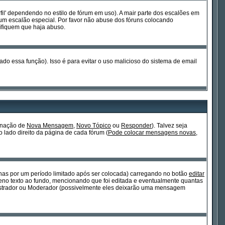
fil' dependendo no estilo de fórum em uso). A mair parte dos escalões em
um escalão especial. Por favor não abuse dos fóruns colocando
ifiquem que haja abuso.
ado essa função). Isso é para evitar o uso malicioso do sistema de email
ignação de
Nova Mensagem
,
Novo Tópico
ou
Responder
). Talvez seja
o lado direito da página de cada fórum (
Pode colocar mensagens novas,
s por um período limitado após ser colocada) carregando no botão
editar
o texto ao fundo, mencionando que foi editada e eventualmente quantas
istrador ou Moderador (possivelmente eles deixarão uma mensagem