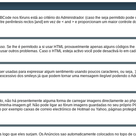
e nos fóruns está ao critério do Administrador. (caso lhe seja permitido pode 
entre perêntesis rectos [and] em vez de < and > e proporcionam um maior controle
isso. Se lhe é permitodo a si usar HTML provavelmente apenas alguns códigos lhe
ausar outros problemas. Caso o HTML esteja activo você pode desactivá-lo em 
usadas para expressar algum sentimento usando poucos caracteres, ou seja, :) quer
 uso excessivo dos smileys já que podem tornar uma mensagem ilegível podendo o
, não há presentemente alguma forma de carregar imagens directamente ao php
et/minha-imagem.gif. Não pode ligar ao fórum imagens guardadas no seu próprio 
r exemplo caixas de correio electrónico de Hotmail ou Yahoo, páginas protegida
s logo que eles surjam. Os Anúncios sao automaticamente colocados no topo de c