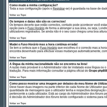
Como mudo a minha configuração?
Toda a sua configuração (após o
Registrar
-se) é guardada na base de dado
Voltar ao Topo
Os tempos e datas não são os correctos!
Os tempos decerto que estão correctos, contudo pode acontecer você esta
opção para o
Fuso Horário
de forma a abranger a sua área, ou seja, Londr
utilizadores registrados. Se ainda não é o seu caso chegou uma boa altura 
Voltar ao Topo
Mudei o
Fuso Horário
mas a hora continua errada!
Se tem a certeza que o
Fuso Horário
que escolheu é o correcto mas a hora 
encontra desenhado para efectuar essas mudanças automaticamente, como 
Voltar ao Topo
A língua da minha nacionalidade não se encontra na lista!
A razão mais provável é o Administrador não ter instalado essa língua ou 
tradução. Para mais informação consultar a página oficial do
Grupo phpB
Voltar ao Topo
Como posso mostrar uma imagem por debaixo do meu
Nome de Utiliza
Deve haver duas imagens na parte inferior de cada Nome de Utilizador qu
quantidade de mensagens que o utilizador tenha e respectiva designação n
pertencente a cada utilizador. Está ao cargo do Administrador dos fóruns p
é decisão do Administrador dos fóruns tendo configurado o sistema para não
Voltar ao Topo