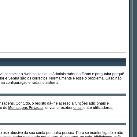
e contactar o 'webmaster' ou o Administrador do fórum e perguntar porquê
dor
e
Senha
são os correctos. Normalmente é esse o problema. Caso não
ma configuração errada no sistema.
ensagens. Contudo, o registo dá-lhe acesso a funções adicionais e
so de
M
ensagens
P
rivadas
, enviar e receber
email
entre utilizadores,
ita o uso abusivo da sua conta por outra pessoa. Para se manter ligado e não