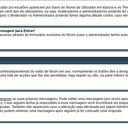
calão (os escalões aparecem por baixo do Nome de Utilizador em tópicos e no 'Per
certo tipo de utilizadores, ou seja, moderadores e administradores poderão ter 
ois o Moderador ou Administrador poderão tomar alguma atitude contra, caso ver
mensagem para
Entrar
!
essoas através do formulário exclusivo do fórum (caso o administrador tenha activ
encontre(dependendo do estilo de fórum em uso, normalmente os botões têm a des
a lista de acções que lhe são permitidas, haja registo ou não, na parte inferior d
remover
as suas próprias mensagens. Pode editar uma mensagem (por vezes apena
o). Caso alguém tenha já respondido a essa mensagem você encontrará um pequen
postas. Também não aparecerá caso a alteração seja efectuada por algum Admin
is não podem remover uma mensagem após alguém já ter colocado uma resposta.