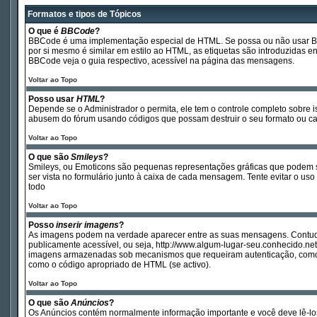
Formatos e tipos de Tópicos
O que é
BBCode
?
BBCode é uma implementação especial de HTML. Se possa ou não usar BBCod
por si mesmo é similar em estilo ao HTML, as etiquetas são introduzidas 
BBCode veja o guia respectivo, acessível na página das mensagens.
Voltar ao Topo
Posso usar
HTML
?
Depende se o Administrador o permita, ele tem o controle completo sobre 
abusem do fórum usando códigos que possam destruir o seu formato ou c
Voltar ao Topo
O que são
Smileys
?
Smileys, ou Emoticons são pequenas representações gráficas que podem ser 
ser vista no formulário junto à caixa de cada mensagem. Tente evitar o
todo
Voltar ao Topo
Posso
inserir imagens
?
As imagens podem na verdade aparecer entre as suas mensagens. Contudo
publicamente acessível, ou seja, http://www.algum-lugar-seu.conhecido.n
imagens armazenadas sob mecanismos que requeiram autenticação, como po
como o código apropriado de HTML (se activo).
Voltar ao Topo
O que são
Anúncios
?
Os Anúncios contém normalmente informação importante e você deve lê-lo