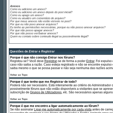
Anexos
Como eu adiciono um anexo?
Como eu adiciono um anexo depois do post inicial?
Como eu apago um anexo?
Como eu atualizo um comentário de arquivo?
Por que meus anexos não estão visíveis no post?
Por que eu não poxo anexar arquivos?
Eu tenho as permissões necessárias, porque eu não posso anexar arquivos?
Por que não posso apagar anexos?
Por que não posso ver/baixar anexos?
Quem eu contato sobre conteudo ilegal ou possivelmente ilegal?
Questões de
Entrar
e
Registrar
Porque é que não consigo
Entrar
nos fóruns?
Registou-se? Você deve
Registrar
-se de forma a poder
Entrar
. Foi expuls
caso não saiba a razão. Caso esteja registrado e não se encontre expul
saiba mesmo o que se possa passar e não seja nenhuma das razões acima 
Voltar ao Topo
Porque é que tenho que me
Registrar
de todo?
Poderá não ser necessário. Está inteiramente ao critério do Administrador 
possivelmente fóruns que não estão disponíveis a visitantes que se apre
subscrição de
Grupos de Utilizadores
, etc. São necessários apenas alguns
Voltar ao Topo
Porque é que me encontro a ligar automaticamente ao fórum?
Se não assinalar
Ligar-me automaticamente por cada visita
antes de carr