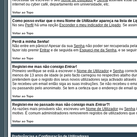
necessitar de escrever o seu
Nome de Utilizador
e
Senha
assinale essa cai
internet ou cyber café, departamento em universidade, etc.
Voltar ao Topo
Como posso evitar que o meu
Nome
de
Utilizador
apareça na lista de
Li
No seu
Perfil
há uma opção
Esconder o meu indicador de Ligado
. Se assi
Voltar ao Topo
Perdi a minha
Senha
!
Não entre em pânico! Apesar da sua
Senha
não poder ser recuperada pela 
fazer isto premir
Entrar
e de seguida em
Esqueci-me da Senha
, e se segui
Voltar ao Topo
Registei-me mas não consigo
Entrar
!
Primeiro verifique se está a escrever o
Nome de Utilizador
e
Senha
correct
menos de 13 anos de idade (e pelo facto carregou no respectivo atalho dura
pretendem que o registo dos seus novos utilizadores seja activado atravé
Se recebeu um email então siga as suas instruções. Se não recebeu o emai
ou passando pelo anonimato. Se tem a certeza que o endereço de email que 
Voltar ao Topo
Registei-me no passado mas não consigo mais
Entrar
?!
As razóes mais prováveis são; escreveu um
Nome de Utilizador
ou
Senha
i
motivo. É comum administradores removerem registos de utilizadores que 
Voltar ao Topo
Preferências e Configuração de Utilizadores