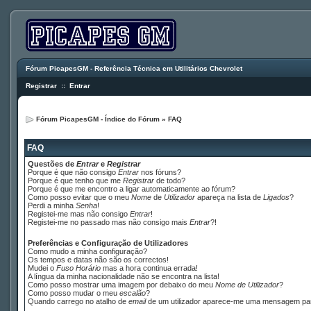
Fórum PicapesGM - Referência Técnica em Utilitários Chevrolet
Registrar
::
Entrar
Fórum PicapesGM - Índice do Fórum
»
FAQ
FAQ
Questões de
Entrar
e
Registrar
Porque é que não consigo
Entrar
nos fóruns?
Porque é que tenho que me
Registrar
de todo?
Porque é que me encontro a ligar automaticamente ao fórum?
Como posso evitar que o meu
Nome
de
Utilizador
apareça na lista de
Ligados
?
Perdi a minha
Senha
!
Registei-me mas não consigo
Entrar
!
Registei-me no passado mas não consigo mais
Entrar
?!
Preferências e Configuração de Utilizadores
Como mudo a minha configuração?
Os tempos e datas não são os correctos!
Mudei o
Fuso Horário
mas a hora continua errada!
A língua da minha nacionalidade não se encontra na lista!
Como posso mostrar uma imagem por debaixo do meu
Nome de Utilizador
?
Como posso mudar o meu
escalão
?
Quando carrego no atalho de
email
de um utilizador aparece-me uma mensagem p