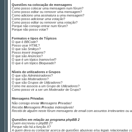
Questões na colocação de mensagens
Como posso colocar uma mensagem num fórum?
Como posso
editar
ou
remover
uma mensagem?
Como adiciono uma
assinatura
a uma mensagem?
Como posso
adicionar uma votação
?
Como posso
editar
ou
remover
uma
votação
?
Porque não consigo entrar num fórum?
Porque não posso votar?
Formatos e tipos de Tópicos
O que é
BBCode
?
Posso usar
HTML
?
O que são
Smileys
?
Posso
inserir imagens
?
O que são
Anúncios
?
O que é um tópico
Inamovível
?
O que é um tópico
Bloqueado
?
Níveis de utilizadores e Grupos
O que são
Administradores
?
O que são
Moderadores
?
O que são
Grupos de Utilizadores
?
Como me associo a um
Grupo de Utilizadores
?
Como posso vir a ser um
Moderador
de Grupo?
M
ensagens
P
rivadas
Não consigo enviar
M
ensagens
P
rivadas
!
Recebo
M
ensagens
P
rivadas
indesejáveis!
Recebi de alguém neste fórum mensagens de
email
com assuntos irrelevantes ou a
Questões em relação ao programa phpBB 2
Quem escreveu o phpBB 2?
Porque não há a função X?
A quem deva eu contactar acerca de questões abusivas e/ou legais relacionadas c