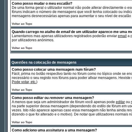
Como posso mudar o meu
escalão
?
De uma forma geral o utilizador normal não pode alterar directamente o es
fóruns indicam o número de mensagens que você tenha colocado ou indicam 
mensagens desnecessárias apenas para aumentar o seu nível de escalão p
Voltar ao Topo
Quando carrego no atalho de
email
de um utilizador aparece-me uma 
Lamentamos mas apenas utilizadores registrados poderão enviar
email
a p
por utilizadores anónimos.
Voltar ao Topo
Questões na colocação de mensagens
Como posso colocar uma mensagem num fórum?
Fácil, prima no botão respectivo tanto no fórum como no tópico onde se 
necessário o seu registo nos fóruns para poder afixar mensagens. Hexiste um
Pode votar, etc.
)
Voltar ao Topo
Como posso
editar
ou
remover
uma mensagem?
A menos que seja um administrador de fórum você apenas pode
editar
ou
na parte superior dessa mensagem (dependendo do estilo de fórum em us
vezes. Isto não aparece apenas caso essa mensagem não tenha ainda res
dizendo o que foi alterado e o motivo). De notar que utilizadores norma
Voltar ao Topo
Como adiciono uma
assinatura
a uma mensagem?