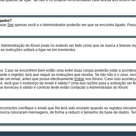
xa quando se ligar. Tal não é no entanto recomendável caso aceda aos fóruns num c
gados
?
nalar
Sim
apenas você e o Administrador poderão ver que se encontra ligado. Pas
Administração do fórum pode no entanto ser feito como que se nunca a tivesse regi
r as instruções voltará a ligar-se em momentos
os. Caso se encontrem bem então uma entre duas coisas poderão estar a acontecer
nte o registo), terá que seguir as instruções que receba. Se isto não é o caso, se
s de um email, antes que possa efectivamente
Entrar
nos fóruns. Caso isso aconteça
l, será que o endereço de email é válido? Uma das razões para a activação ser fe
forneceu é válido e correcto tente então contactar o Administrador do fórum.
ncorrectos (verifique o email que lhe terá sido enviado quando se registou inicial
nunca colocaram mensagens, de forma a reduzir o tamanho da base de dados. Tent