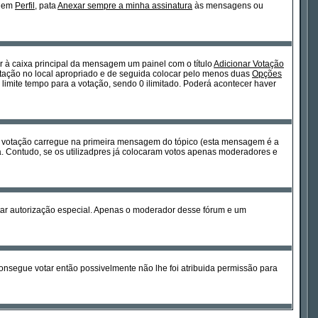
m em
Perfil
, pata
Anexar sempre a minha assinatura
às mensagens ou
or à caixa principal da mensagem um painel com o título
Adicionar Votação
votação no local apropriado e de seguida colocar pelo menos duas
Opções
limite tempo para a votação, sendo 0 ilimitado. Poderá acontecer haver
a votação carregue na primeira mensagem do tópico (esta mensagem é a
. Contudo, se os utilizadpres já colocaram votos apenas moderadores e
sitar autorização especial. Apenas o moderador desse fórum e um
nsegue votar então possivelmente não lhe foi atribuida permissão para