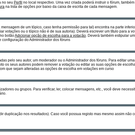
a no seu
Perfil
no local respectivo. Uma vez criada poderá instruir o fórum, també
ura
na lista de opções por baixo da caixa de escrita de cada mensagem.
ra mensagem de um tópico, caso tenha permissão para tal) encontra na parte inferi
ar votações ou o tópico não é de sua autoria). Deverá escrever um título para a 
 no botão
Adicionar opção de escolha para a votação
. Deverá também estipular um 
 e configuração do Administrador dos fóruns
as pelo seu autor, um moderador ou o Administrador dos fóruns. Para editar um
to os seus autores podem remover a votação ou editar as suas opções de escolha
r com que sejam alteradas as opções de escolha em votações em curso
izadores ou grupos. Para verificar, ler, colocar mensagens, etc., você deve neces
rio.
dir duplicação nos resultados). Caso você possua registo mas mesmo assim não co