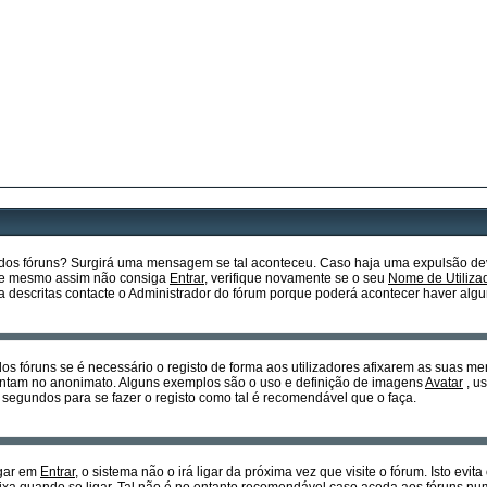
o dos fóruns? Surgirá uma mensagem se tal aconteceu. Caso haja uma expulsão dev
so e mesmo assim não consiga
Entrar
, verifique novamente se o seu
Nome de Utiliza
descritas contacte o Administrador do fórum porque poderá acontecer haver algu
dos fóruns se é necessário o registo de forma aos utilizadores afixarem as suas m
sentam no anonimato. Alguns exemplos são o uso e definição de imagens
Avatar
, u
 segundos para se fazer o registo como tal é recomendável que o faça.
egar em
Entrar
, o sistema não o irá ligar da próxima vez que visite o fórum. Isto ev