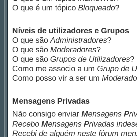
O que é um tópico
Bloqueado
?
Níveis de utilizadores e Grupos
O que são
Administradores
?
O que são
Moderadores
?
O que são
Grupos de Utilizadores
?
Como me associo a um
Grupo de Ut
Como posso vir a ser um
Moderado
M
ensagens
P
rivadas
Não consigo enviar
M
ensagens
P
ri
Recebo
M
ensagens
P
rivadas
indese
Recebi de alguém neste fórum me