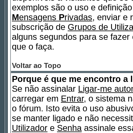
exemplos são o uso e definiçã
M
ensagens
P
rivadas
, enviar e
subscrição de
Grupos de Utiliz
alguns segundos para se fazer 
que o faça.
Voltar ao Topo
Porque é que me encontro a 
Se não assinalar
Ligar-me auto
carregar em
Entrar
, o sistema n
o fórum. Isto evita o uso abusi
se manter ligado e não necessi
Utilizador
e
Senha
assinale essa