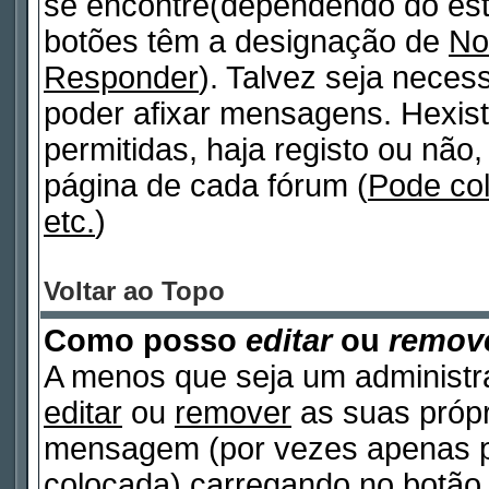
se encontre(dependendo do est
botões têm a designação de
No
Responder
). Talvez seja neces
poder afixar mensagens. Hexist
permitidas, haja registo ou não, 
página de cada fórum (
Pode co
etc.
)
Voltar ao Topo
Como posso
editar
ou
remov
A menos que seja um administr
editar
ou
remover
as suas próp
mensagem (por vezes apenas po
colocada) carregando no botã