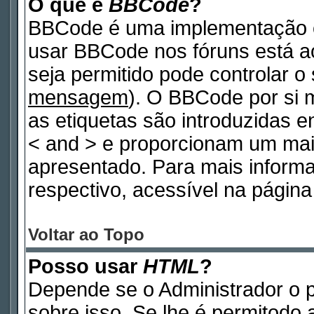
O que é
BBCode
?
BBCode é uma implementação e
usar BBCode nos fóruns está ao 
seja permitido pode controlar 
mensagem
). O BBCode por si 
as etiquetas são introduzidas e
< and > e proporcionam um mai
apresentado. Para mais inform
respectivo, acessível na pági
Voltar ao Topo
Posso usar
HTML
?
Depende se o Administrador o p
sobre isso. Se lhe é permitodo