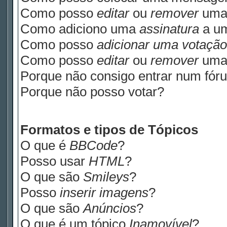
Como posso
editar
ou
remover
uma
Como adiciono uma
assinatura
a u
Como posso
adicionar uma votação
Como posso
editar
ou
remover
um
Porque não consigo entrar num fór
Porque não posso votar?
Formatos e tipos de Tópicos
O que é
BBCode
?
Posso usar
HTML
?
O que são
Smileys
?
Posso
inserir imagens
?
O que são
Anúncios
?
O que é um tópico
Inamovível
?