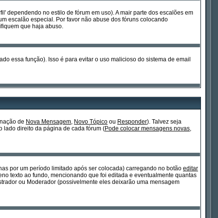
fil' dependendo no estilo de fórum em uso). A mair parte dos escalões em
um escalão especial. Por favor não abuse dos fóruns colocando
ifiquem que haja abuso.
ado essa função). Isso é para evitar o uso malicioso do sistema de email
ignação de
Nova Mensagem
,
Novo Tópico
ou
Responder
). Talvez seja
o lado direito da página de cada fórum (
Pode colocar mensagens novas,
s por um período limitado após ser colocada) carregando no botão
editar
o texto ao fundo, mencionando que foi editada e eventualmente quantas
istrador ou Moderador (possivelmente eles deixarão uma mensagem