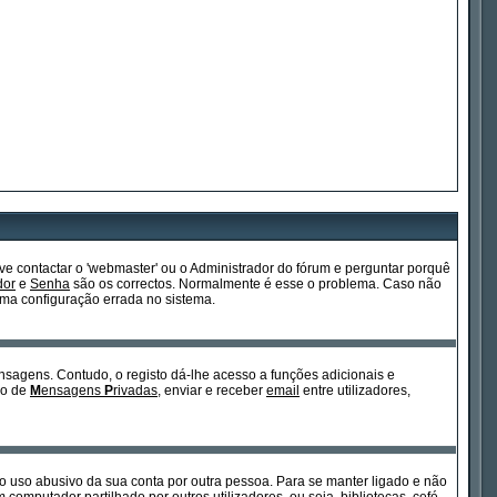
e contactar o 'webmaster' ou o Administrador do fórum e perguntar porquê
dor
e
Senha
são os correctos. Normalmente é esse o problema. Caso não
ma configuração errada no sistema.
ensagens. Contudo, o registo dá-lhe acesso a funções adicionais e
so de
M
ensagens
P
rivadas
, enviar e receber
email
entre utilizadores,
ita o uso abusivo da sua conta por outra pessoa. Para se manter ligado e não