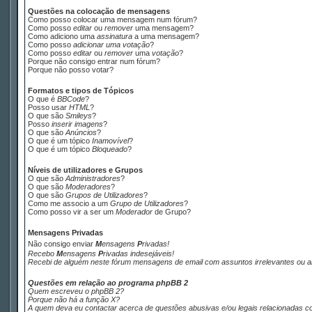
Questões na colocação de mensagens
Como posso colocar uma mensagem num fórum?
Como posso
editar
ou
remover
uma mensagem?
Como adiciono uma
assinatura
a uma mensagem?
Como posso
adicionar uma votação
?
Como posso
editar
ou
remover
uma
votação
?
Porque não consigo entrar num fórum?
Porque não posso votar?
Formatos e tipos de Tópicos
O que é
BBCode
?
Posso usar
HTML
?
O que são
Smileys
?
Posso
inserir imagens
?
O que são
Anúncios
?
O que é um tópico
Inamovível
?
O que é um tópico
Bloqueado
?
Níveis de utilizadores e Grupos
O que são
Administradores
?
O que são
Moderadores
?
O que são
Grupos de Utilizadores
?
Como me associo a um
Grupo de Utilizadores
?
Como posso vir a ser um
Moderador
de Grupo?
M
ensagens
P
rivadas
Não consigo enviar
M
ensagens
P
rivadas
!
Recebo
M
ensagens
P
rivadas
indesejáveis!
Recebi de alguém neste fórum mensagens de
email
com assuntos irrelevantes ou a
Questões em relação ao programa phpBB 2
Quem escreveu o phpBB 2?
Porque não há a função X?
A quem deva eu contactar acerca de questões abusivas e/ou legais relacionadas c