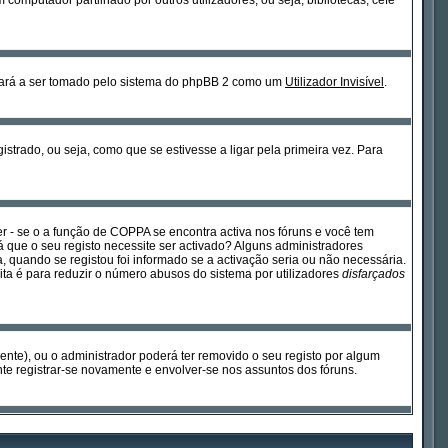
omputador partilhado por outros utilizadores, ou seja, bibliotecas, cefé
sará a ser tomado pelo sistema do phpBB 2 como um
Utilizador Invisível
.
strado, ou seja, como que se estivesse a ligar pela primeira vez. Para
 - se o a função de COPPA se encontra activa nos fóruns e você tem
rá que o seu registo necessite ser activado? Alguns administradores
, quando se registou foi informado se a activação seria ou não necessária.
ita é para reduzir o número abusos do sistema por utilizadores
disfarçados
mente), ou o administrador poderá ter removido o seu registo por algum
e registrar-se novamente e envolver-se nos assuntos dos fóruns.