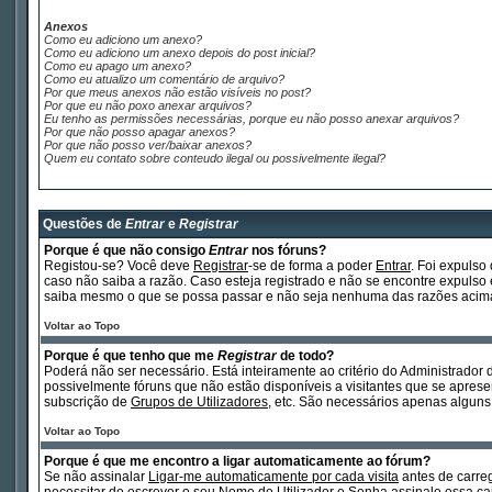
Anexos
Como eu adiciono um anexo?
Como eu adiciono um anexo depois do post inicial?
Como eu apago um anexo?
Como eu atualizo um comentário de arquivo?
Por que meus anexos não estão visíveis no post?
Por que eu não poxo anexar arquivos?
Eu tenho as permissões necessárias, porque eu não posso anexar arquivos?
Por que não posso apagar anexos?
Por que não posso ver/baixar anexos?
Quem eu contato sobre conteudo ilegal ou possivelmente ilegal?
Questões de
Entrar
e
Registrar
Porque é que não consigo
Entrar
nos fóruns?
Registou-se? Você deve
Registrar
-se de forma a poder
Entrar
. Foi expuls
caso não saiba a razão. Caso esteja registrado e não se encontre expul
saiba mesmo o que se possa passar e não seja nenhuma das razões acima 
Voltar ao Topo
Porque é que tenho que me
Registrar
de todo?
Poderá não ser necessário. Está inteiramente ao critério do Administrador 
possivelmente fóruns que não estão disponíveis a visitantes que se apre
subscrição de
Grupos de Utilizadores
, etc. São necessários apenas alguns
Voltar ao Topo
Porque é que me encontro a ligar automaticamente ao fórum?
Se não assinalar
Ligar-me automaticamente por cada visita
antes de carr