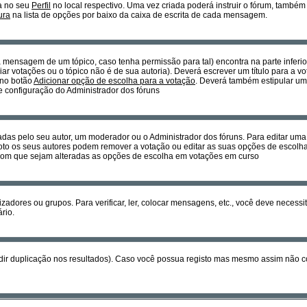
a no seu
Perfil
no local respectivo. Uma vez criada poderá instruir o fórum, també
ura
na lista de opções por baixo da caixa de escrita de cada mensagem.
ra mensagem de um tópico, caso tenha permissão para tal) encontra na parte inferi
ar votações ou o tópico não é de sua autoria). Deverá escrever um título para a 
 no botão
Adicionar opção de escolha para a votação
. Deverá também estipular um 
 e configuração do Administrador dos fóruns
as pelo seu autor, um moderador ou o Administrador dos fóruns. Para editar um
to os seus autores podem remover a votação ou editar as suas opções de escolha
r com que sejam alteradas as opções de escolha em votações em curso
izadores ou grupos. Para verificar, ler, colocar mensagens, etc., você deve neces
rio.
dir duplicação nos resultados). Caso você possua registo mas mesmo assim não co