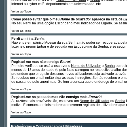
necessitar de escrever o seu
Nome de Utilizador
e
Senha
assinale essa cai
internet ou cyber café, departamento em universidade, etc.
Voltar ao Topo
Como posso evitar que o meu
Nome
de
Utilizador
apareça na lista de
Li
No seu
Perfil
há uma opção
Esconder o meu indicador de Ligado
. Se assi
Voltar ao Topo
Perdi a minha
Senha
!
Não entre em pânico! Apesar da sua
Senha
não poder ser recuperada pela 
fazer isto premir
Entrar
e de seguida em
Esqueci-me da Senha
, e se segui
Voltar ao Topo
Registei-me mas não consigo
Entrar
!
Primeiro verifique se está a escrever o
Nome de Utilizador
e
Senha
correct
menos de 13 anos de idade (e pelo facto carregou no respectivo atalho dura
pretendem que o registo dos seus novos utilizadores seja activado atravé
Se recebeu um email então siga as suas instruções. Se não recebeu o emai
ou passando pelo anonimato. Se tem a certeza que o endereço de email que 
Voltar ao Topo
Registei-me no passado mas não consigo mais
Entrar
?!
As razóes mais prováveis são; escreveu um
Nome de Utilizador
ou
Senha
i
motivo. É comum administradores removerem registos de utilizadores que 
Voltar ao Topo
Preferências e Configuração de Utilizadores