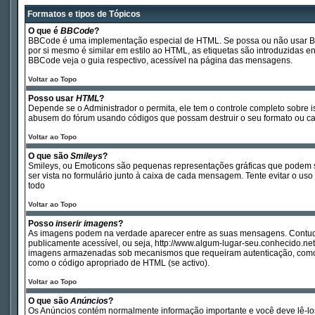
Formatos e tipos de Tópicos
O que é
BBCode
?
BBCode é uma implementação especial de HTML. Se possa ou não usar BBCod
por si mesmo é similar em estilo ao HTML, as etiquetas são introduzidas 
BBCode veja o guia respectivo, acessível na página das mensagens.
Voltar ao Topo
Posso usar
HTML
?
Depende se o Administrador o permita, ele tem o controle completo sobre 
abusem do fórum usando códigos que possam destruir o seu formato ou c
Voltar ao Topo
O que são
Smileys
?
Smileys, ou Emoticons são pequenas representações gráficas que podem ser 
ser vista no formulário junto à caixa de cada mensagem. Tente evitar o
todo
Voltar ao Topo
Posso
inserir imagens
?
As imagens podem na verdade aparecer entre as suas mensagens. Contudo
publicamente acessível, ou seja, http://www.algum-lugar-seu.conhecido.n
imagens armazenadas sob mecanismos que requeiram autenticação, como po
como o código apropriado de HTML (se activo).
Voltar ao Topo
O que são
Anúncios
?
Os Anúncios contém normalmente informação importante e você deve lê-lo