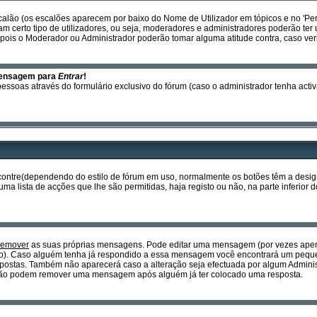
calão (os escalões aparecem por baixo do Nome de Utilizador em tópicos e no 'Per
certo tipo de utilizadores, ou seja, moderadores e administradores poderão ter 
ois o Moderador ou Administrador poderão tomar alguma atitude contra, caso ver
mensagem para
Entrar
!
essoas através do formulário exclusivo do fórum (caso o administrador tenha activ
encontre(dependendo do estilo de fórum em uso, normalmente os botões têm a des
a lista de acções que lhe são permitidas, haja registo ou não, na parte inferior d
remover
as suas próprias mensagens. Pode editar uma mensagem (por vezes apena
o). Caso alguém tenha já respondido a essa mensagem você encontrará um pequen
postas. Também não aparecerá caso a alteração seja efectuada por algum Admin
is não podem remover uma mensagem após alguém já ter colocado uma resposta.