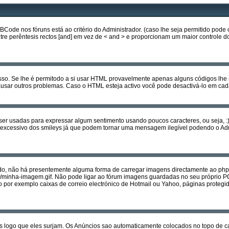
e nos fóruns está ao critério do Administrador. (caso lhe seja permitido pode 
entre perêntesis rectos [and] em vez de < and > e proporcionam um maior controle
isso. Se lhe é permitodo a si usar HTML provavelmente apenas alguns códigos lhe
ausar outros problemas. Caso o HTML esteja activo você pode desactivá-lo em 
usadas para expressar algum sentimento usando poucos caracteres, ou seja, :) quer
 uso excessivo dos smileys já que podem tornar uma mensagem ilegível podendo o
, não há presentemente alguma forma de carregar imagens directamente ao php
et/minha-imagem.gif. Não pode ligar ao fórum imagens guardadas no seu próprio 
r exemplo caixas de correio electrónico de Hotmail ou Yahoo, páginas protegida
s logo que eles surjam. Os Anúncios sao automaticamente colocados no topo de c