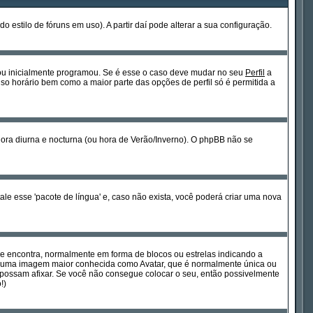
estilo de fóruns em uso). A partir daí pode alterar a sua configuração.
 ou inicialmente programou. Se é esse o caso deve mudar no seu
Perfil
a
so horário bem como a maior parte das opções de perfil só é permitida a
hora diurna e nocturna (ou hora de Verão/Inverno). O phpBB não se
le esse 'pacote de língua' e, caso não exista, você poderá criar uma nova
se encontra, normalmente em forma de blocos ou estrelas indicando a
tir uma imagem maior conhecida como Avatar, que é normalmente única ou
possam afixar. Se você não consegue colocar o seu, então possivelmente
!)