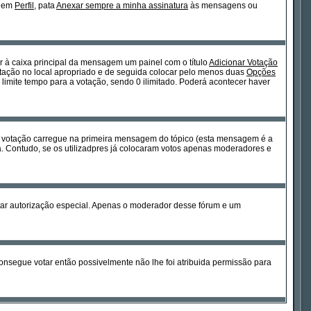
m em
Perfil
, pata
Anexar sempre a minha assinatura
às mensagens ou
or à caixa principal da mensagem um painel com o título
Adicionar Votação
votação no local apropriado e de seguida colocar pelo menos duas
Opções
limite tempo para a votação, sendo 0 ilimitado. Poderá acontecer haver
a votação carregue na primeira mensagem do tópico (esta mensagem é a
. Contudo, se os utilizadpres já colocaram votos apenas moderadores e
sitar autorização especial. Apenas o moderador desse fórum e um
nsegue votar então possivelmente não lhe foi atribuida permissão para