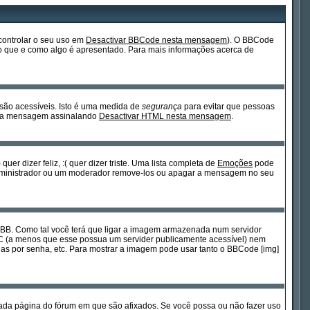
controlar o seu uso em
Desactivar BBCode nesta mensagem
). O BBCode
 do que e como algo é apresentado. Para mais informações acerca de
 são acessíveis. Isto é uma medida de
segurança
para evitar que pessoas
cada mensagem assinalando
Desactivar HTML nesta mensagem
.
 dizer feliz, :( quer dizer triste. Uma lista completa de
Emoções
pode
 Administrador ou um moderador remove-los ou apagar a mensagem no seu
BB. Como tal você terá que ligar a imagem armazenada num servidor
PC (a menos que esse possua um servider publicamente acessível) nem
s por senha, etc. Para mostrar a imagem pode usar tanto o BBCode [img]
ada página do fórum em que são afixados. Se você possa ou não fazer uso