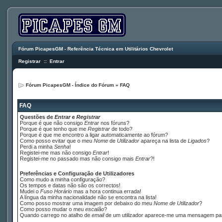
Fórum PicapesGM - Referência Técnica em Utilitários Chevrolet
Registrar
::
Entrar
Fórum PicapesGM - Índice do Fórum
»
FAQ
FAQ
Questões de
Entrar
e
Registrar
Porque é que não consigo
Entrar
nos fóruns?
Porque é que tenho que me
Registrar
de todo?
Porque é que me encontro a ligar automaticamente ao fórum?
Como posso evitar que o meu
Nome
de
Utilizador
apareça na lista de
Ligados
?
Perdi a minha
Senha
!
Registei-me mas não consigo
Entrar
!
Registei-me no passado mas não consigo mais
Entrar
?!
Preferências e Configuração de Utilizadores
Como mudo a minha configuração?
Os tempos e datas não são os correctos!
Mudei o
Fuso Horário
mas a hora continua errada!
A língua da minha nacionalidade não se encontra na lista!
Como posso mostrar uma imagem por debaixo do meu
Nome de Utilizador
?
Como posso mudar o meu
escalão
?
Quando carrego no atalho de
email
de um utilizador aparece-me uma mensagem p