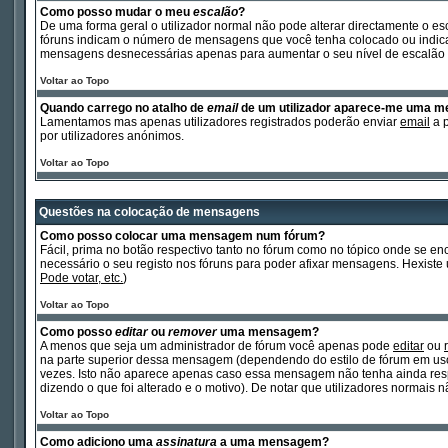
Como posso mudar o meu
escalão
?
De uma forma geral o utilizador normal não pode alterar directamente o es
fóruns indicam o número de mensagens que você tenha colocado ou indicam 
mensagens desnecessárias apenas para aumentar o seu nível de escalão p
Voltar ao Topo
Quando carrego no atalho de
email
de um utilizador aparece-me uma 
Lamentamos mas apenas utilizadores registrados poderão enviar
email
a p
por utilizadores anónimos.
Voltar ao Topo
Questões na colocação de mensagens
Como posso colocar uma mensagem num fórum?
Fácil, prima no botão respectivo tanto no fórum como no tópico onde se 
necessário o seu registo nos fóruns para poder afixar mensagens. Hexiste um
Pode votar, etc.
)
Voltar ao Topo
Como posso
editar
ou
remover
uma mensagem?
A menos que seja um administrador de fórum você apenas pode
editar
ou
na parte superior dessa mensagem (dependendo do estilo de fórum em us
vezes. Isto não aparece apenas caso essa mensagem não tenha ainda res
dizendo o que foi alterado e o motivo). De notar que utilizadores norma
Voltar ao Topo
Como adiciono uma
assinatura
a uma mensagem?