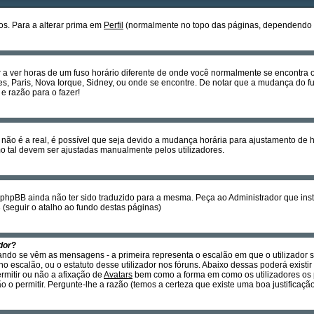
s. Para a alterar prima em
Perfil
(normalmente no topo das páginas, dependendo do 
r a ver horas de um fuso horário diferente de onde você normalmente se encontra
es, Paris, Nova Iorque, Sidney, ou onde se encontre. De notar que a mudança do fu
e razão para o fazer!
não é a real, é possível que seja devido a mudança horária para ajustamento de 
tal devem ser ajustadas manualmente pelos utilizadores.
o phpBB ainda não ter sido traduzido para a mesma. Peça ao Administrador que insta
B
(seguir o atalho ao fundo destas páginas)
dor
?
ando se vêm as mensagens - a primeira representa o escalão em que o utilizador 
o escalão, ou o estatuto desse utilizador nos fóruns. Abaixo dessas poderá exis
ermitir ou não a afixação de
Avatars
bem como a forma em como os utilizadores os 
 o permitir. Pergunte-lhe a razão (temos a certeza que existe uma boa justificação