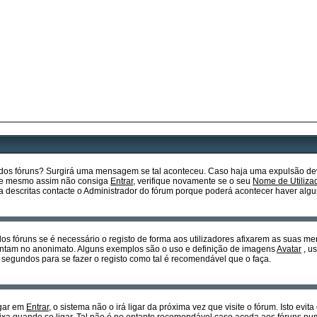
o dos fóruns? Surgirá uma mensagem se tal aconteceu. Caso haja uma expulsão dev
so e mesmo assim não consiga
Entrar
, verifique novamente se o seu
Nome de Utiliza
descritas contacte o Administrador do fórum porque poderá acontecer haver algu
dos fóruns se é necessário o registo de forma aos utilizadores afixarem as suas m
sentam no anonimato. Alguns exemplos são o uso e definição de imagens
Avatar
, u
 segundos para se fazer o registo como tal é recomendável que o faça.
egar em
Entrar
, o sistema não o irá ligar da próxima vez que visite o fórum. Isto ev