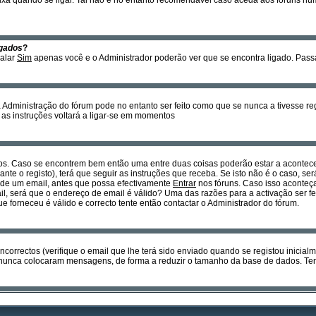
xa quando se ligar. Tal não é no entanto recomendável caso aceda aos fóruns num c
gados
?
nalar
Sim
apenas você e o Administrador poderão ver que se encontra ligado. Pas
Administração do fórum pode no entanto ser feito como que se nunca a tivesse regi
r as instruções voltará a ligar-se em momentos
os. Caso se encontrem bem então uma entre duas coisas poderão estar a acontecer
nte o registo), terá que seguir as instruções que receba. Se isto não é o caso, se
s de um email, antes que possa efectivamente
Entrar
nos fóruns. Caso isso aconteça
l, será que o endereço de email é válido? Uma das razões para a activação ser fe
forneceu é válido e correcto tente então contactar o Administrador do fórum.
ncorrectos (verifique o email que lhe terá sido enviado quando se registou inicial
nunca colocaram mensagens, de forma a reduzir o tamanho da base de dados. Tent