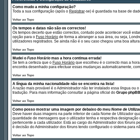
Como mudo a minha configuração?
Toda a sua configuração (após o
Registrar
-se) é guardada na base de dado
Voltar ao Topo
Os tempos e datas não são os correctos!
Os tempos decerto que estão correctos, contudo pode acontecer você esta
opção para o
Fuso Horário
de forma a abranger a sua área, ou seja, Londr
utilizadores registrados. Se ainda não é o seu caso chegou uma boa altura 
Voltar ao Topo
Mudei o
Fuso Horário
mas a hora continua errada!
Se tem a certeza que o
Fuso Horário
que escolheu é o correcto mas a hora 
encontra desenhado para efectuar essas mudanças automaticamente, como 
Voltar ao Topo
A língua da minha nacionalidade não se encontra na lista!
A razão mais provável é o Administrador não ter instalado essa língua ou 
tradução. Para mais informação consultar a página oficial do
Grupo phpB
Voltar ao Topo
Como posso mostrar uma imagem por debaixo do meu
Nome de Utiliza
Deve haver duas imagens na parte inferior de cada Nome de Utilizador qu
quantidade de mensagens que o utilizador tenha e respectiva designação n
pertencente a cada utilizador. Está ao cargo do Administrador dos fóruns p
é decisão do Administrador dos fóruns tendo configurado o sistema para não
Voltar ao Topo