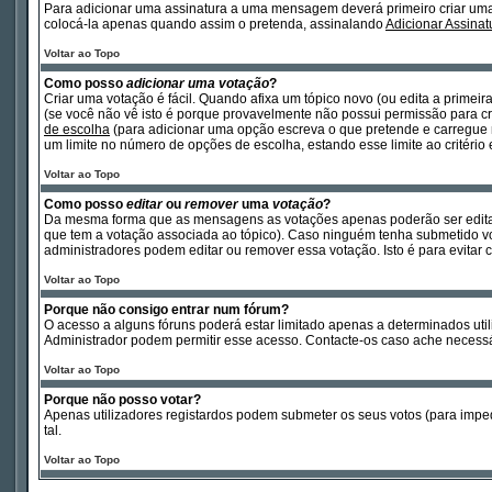
Para adicionar uma assinatura a uma mensagem deverá primeiro criar um
colocá-la apenas quando assim o pretenda, assinalando
Adicionar Assinat
Voltar ao Topo
Como posso
adicionar uma votação
?
Criar uma votação é fácil. Quando afixa um tópico novo (ou edita a primei
(se você não vê isto é porque provavelmente não possui permissão para cri
de escolha
(para adicionar uma opção escreva o que pretende e carregue
um limite no número de opções de escolha, estando esse limite ao critério
Voltar ao Topo
Como posso
editar
ou
remover
uma
votação
?
Da mesma forma que as mensagens as votações apenas poderão ser editad
que tem a votação associada ao tópico). Caso ninguém tenha submetido vo
administradores podem editar ou remover essa votação. Isto é para evita
Voltar ao Topo
Porque não consigo entrar num fórum?
O acesso a alguns fóruns poderá estar limitado apenas a determinados util
Administrador podem permitir esse acesso. Contacte-os caso ache necessá
Voltar ao Topo
Porque não posso votar?
Apenas utilizadores registardos podem submeter os seus votos (para impe
tal.
Voltar ao Topo