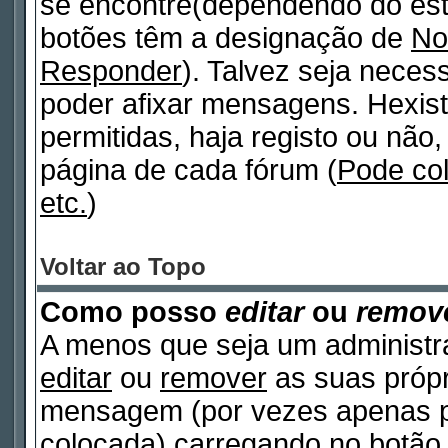
se encontre(dependendo do est
botões têm a designação de
No
Responder
). Talvez seja neces
poder afixar mensagens. Hexist
permitidas, haja registo ou não, 
página de cada fórum (
Pode co
etc.
)
Voltar ao Topo
Como posso
editar
ou
remov
A menos que seja um administr
editar
ou
remover
as suas próp
mensagem (por vezes apenas po
colocada) carregando no botã