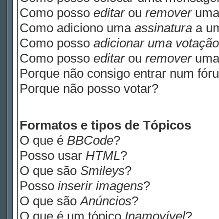
Como posso
editar
ou
remover
uma
Como adiciono uma
assinatura
a u
Como posso
adicionar uma votação
Como posso
editar
ou
remover
um
Porque não consigo entrar num fór
Porque não posso votar?
Formatos e tipos de Tópicos
O que é
BBCode
?
Posso usar
HTML
?
O que são
Smileys
?
Posso
inserir imagens
?
O que são
Anúncios
?
O que é um tópico
Inamovível
?