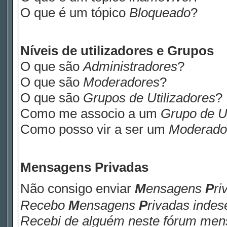
O que é um tópico
Bloqueado
?
Níveis de utilizadores e Grupos
O que são
Administradores
?
O que são
Moderadores
?
O que são
Grupos de Utilizadores
?
Como me associo a um
Grupo de Ut
Como posso vir a ser um
Moderado
M
ensagens
P
rivadas
Não consigo enviar
M
ensagens
P
ri
Recebo
M
ensagens
P
rivadas
indese
Recebi de alguém neste fórum me