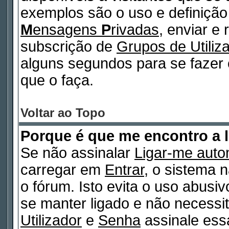
exemplos são o uso e definiçã
M
ensagens
P
rivadas
, enviar e
subscrição de
Grupos de Utiliz
alguns segundos para se fazer 
que o faça.
Voltar ao Topo
Porque é que me encontro a 
Se não assinalar
Ligar-me auto
carregar em
Entrar
, o sistema n
o fórum. Isto evita o uso abusi
se manter ligado e não necessi
Utilizador
e
Senha
assinale essa