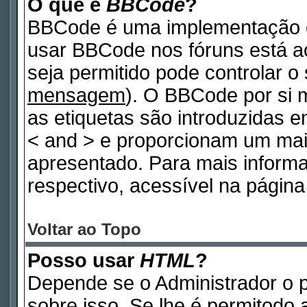
O que é
BBCode
?
BBCode é uma implementação e
usar BBCode nos fóruns está ao 
seja permitido pode controlar 
mensagem
). O BBCode por si 
as etiquetas são introduzidas e
< and > e proporcionam um mai
apresentado. Para mais inform
respectivo, acessível na pági
Voltar ao Topo
Posso usar
HTML
?
Depende se o Administrador o p
sobre isso. Se lhe é permitodo