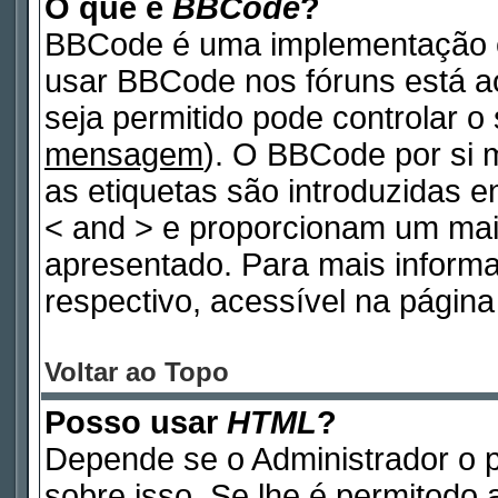
O que é
BBCode
?
BBCode é uma implementação e
usar BBCode nos fóruns está ao 
seja permitido pode controlar 
mensagem
). O BBCode por si 
as etiquetas são introduzidas e
< and > e proporcionam um mai
apresentado. Para mais inform
respectivo, acessível na pági
Voltar ao Topo
Posso usar
HTML
?
Depende se o Administrador o p
sobre isso. Se lhe é permitodo