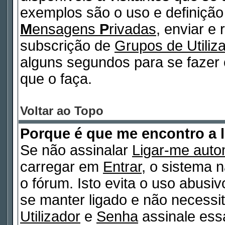
exemplos são o uso e definiçã
M
ensagens
P
rivadas
, enviar e
subscrição de
Grupos de Utiliz
alguns segundos para se fazer 
que o faça.
Voltar ao Topo
Porque é que me encontro a 
Se não assinalar
Ligar-me auto
carregar em
Entrar
, o sistema n
o fórum. Isto evita o uso abusi
se manter ligado e não necessi
Utilizador
e
Senha
assinale essa