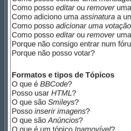
Como posso
editar
ou
remover
uma
Como adiciono uma
assinatura
a u
Como posso
adicionar uma votação
Como posso
editar
ou
remover
um
Porque não consigo entrar num fór
Porque não posso votar?
Formatos e tipos de Tópicos
O que é
BBCode
?
Posso usar
HTML
?
O que são
Smileys
?
Posso
inserir imagens
?
O que são
Anúncios
?
O que é um tópico
Inamovível
?