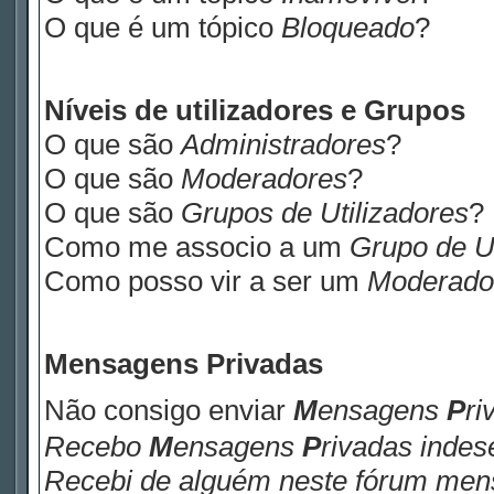
O que é um tópico
Bloqueado
?
Níveis de utilizadores e Grupos
O que são
Administradores
?
O que são
Moderadores
?
O que são
Grupos de Utilizadores
?
Como me associo a um
Grupo de Ut
Como posso vir a ser um
Moderado
M
ensagens
P
rivadas
Não consigo enviar
M
ensagens
P
ri
Recebo
M
ensagens
P
rivadas
indese
Recebi de alguém neste fórum me