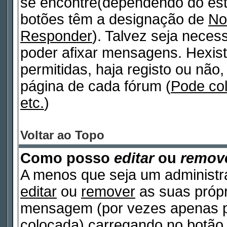
se encontre(dependendo do est
botões têm a designação de
No
Responder
). Talvez seja neces
poder afixar mensagens. Hexist
permitidas, haja registo ou não, 
página de cada fórum (
Pode co
etc.
)
Voltar ao Topo
Como posso
editar
ou
remov
A menos que seja um administr
editar
ou
remover
as suas próp
mensagem (por vezes apenas po
colocada) carregando no botã