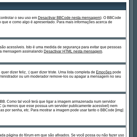
controlar o seu uso em
Desactivar BBCode nesta mensagem
). O BBCode
 do que e como algo é apresentado. Para mais informações acerca de
 são acessíveis. Isto é uma medida de
segurança
para evitar que pessoas
cada mensagem assinalando
Desactivar HTML nesta mensagem
.
 dizer feliz, :( quer dizer triste. Uma lista completa de
Emoções
pode
 Administrador ou um moderador remove-los ou apagar a mensagem no seu
BB. Como tal você terá que ligar a imagem armazenada num servidor
PC (a menos que esse possua um servider publicamente acessível) nem
s por senha, etc. Para mostrar a imagem pode usar tanto o BBCode [img]
ada página do fórum em que são afixados. Se você possa ou não fazer uso