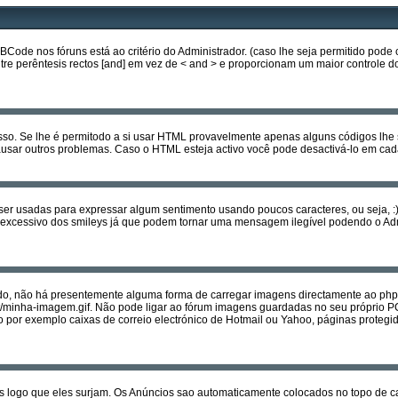
e nos fóruns está ao critério do Administrador. (caso lhe seja permitido pode 
entre perêntesis rectos [and] em vez de < and > e proporcionam um maior controle
isso. Se lhe é permitodo a si usar HTML provavelmente apenas alguns códigos lhe
ausar outros problemas. Caso o HTML esteja activo você pode desactivá-lo em 
usadas para expressar algum sentimento usando poucos caracteres, ou seja, :) quer
 uso excessivo dos smileys já que podem tornar uma mensagem ilegível podendo o
, não há presentemente alguma forma de carregar imagens directamente ao php
et/minha-imagem.gif. Não pode ligar ao fórum imagens guardadas no seu próprio 
r exemplo caixas de correio electrónico de Hotmail ou Yahoo, páginas protegida
s logo que eles surjam. Os Anúncios sao automaticamente colocados no topo de c