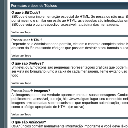
Formatos e tipos de Tópicos
O que é
BBCode
?
BBCode é uma implementação especial de HTML. Se possa ou não usar BBCod
por si mesmo é similar em estilo ao HTML, as etiquetas são introduzidas 
BBCode veja o guia respectivo, acessível na página das mensagens.
Voltar ao Topo
Posso usar
HTML
?
Depende se o Administrador o permita, ele tem o controle completo sobre 
abusem do fórum usando códigos que possam destruir o seu formato ou c
Voltar ao Topo
O que são
Smileys
?
Smileys, ou Emoticons são pequenas representações gráficas que podem ser 
ser vista no formulário junto à caixa de cada mensagem. Tente evitar o
todo
Voltar ao Topo
Posso
inserir imagens
?
As imagens podem na verdade aparecer entre as suas mensagens. Contudo
publicamente acessível, ou seja, http://www.algum-lugar-seu.conhecido.n
imagens armazenadas sob mecanismos que requeiram autenticação, como po
como o código apropriado de HTML (se activo).
Voltar ao Topo
O que são
Anúncios
?
Os Anúncios contém normalmente informação importante e você deve lê-lo