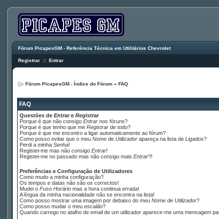
Fórum PicapesGM - Referência Técnica em Utilitários Chevrolet
Registrar
::
Entrar
Fórum PicapesGM - Índice do Fórum
»
FAQ
FAQ
Questões de
Entrar
e
Registrar
Porque é que não consigo
Entrar
nos fóruns?
Porque é que tenho que me
Registrar
de todo?
Porque é que me encontro a ligar automaticamente ao fórum?
Como posso evitar que o meu
Nome
de
Utilizador
apareça na lista de
Ligados
?
Perdi a minha
Senha
!
Registei-me mas não consigo
Entrar
!
Registei-me no passado mas não consigo mais
Entrar
?!
Preferências e Configuração de Utilizadores
Como mudo a minha configuração?
Os tempos e datas não são os correctos!
Mudei o
Fuso Horário
mas a hora continua errada!
A língua da minha nacionalidade não se encontra na lista!
Como posso mostrar uma imagem por debaixo do meu
Nome de Utilizador
?
Como posso mudar o meu
escalão
?
Quando carrego no atalho de
email
de um utilizador aparece-me uma mensagem p