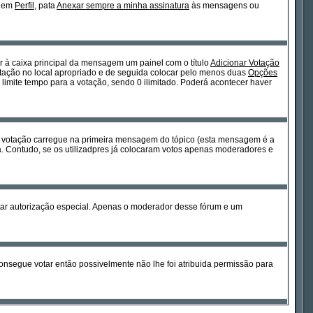
m em
Perfil
, pata
Anexar sempre a minha assinatura
às mensagens ou
or à caixa principal da mensagem um painel com o título
Adicionar Votação
votação no local apropriado e de seguida colocar pelo menos duas
Opções
limite tempo para a votação, sendo 0 ilimitado. Poderá acontecer haver
a votação carregue na primeira mensagem do tópico (esta mensagem é a
. Contudo, se os utilizadpres já colocaram votos apenas moderadores e
sitar autorização especial. Apenas o moderador desse fórum e um
nsegue votar então possivelmente não lhe foi atribuida permissão para