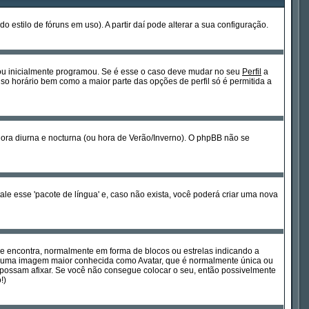
estilo de fóruns em uso). A partir daí pode alterar a sua configuração.
 ou inicialmente programou. Se é esse o caso deve mudar no seu
Perfil
a
so horário bem como a maior parte das opções de perfil só é permitida a
hora diurna e nocturna (ou hora de Verão/Inverno). O phpBB não se
le esse 'pacote de língua' e, caso não exista, você poderá criar uma nova
se encontra, normalmente em forma de blocos ou estrelas indicando a
tir uma imagem maior conhecida como Avatar, que é normalmente única ou
possam afixar. Se você não consegue colocar o seu, então possivelmente
!)