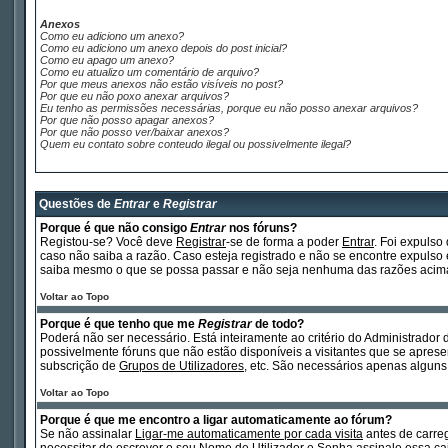
Anexos
Como eu adiciono um anexo?
Como eu adiciono um anexo depois do post inicial?
Como eu apago um anexo?
Como eu atualizo um comentário de arquivo?
Por que meus anexos não estão visíveis no post?
Por que eu não poxo anexar arquivos?
Eu tenho as permissões necessárias, porque eu não posso anexar arquivos?
Por que não posso apagar anexos?
Por que não posso ver/baixar anexos?
Quem eu contato sobre conteudo ilegal ou possivelmente ilegal?
Questões de
Entrar
e
Registrar
Porque é que não consigo
Entrar
nos fóruns?
Registou-se? Você deve
Registrar
-se de forma a poder
Entrar
. Foi expuls
caso não saiba a razão. Caso esteja registrado e não se encontre expul
saiba mesmo o que se possa passar e não seja nenhuma das razões acima 
Voltar ao Topo
Porque é que tenho que me
Registrar
de todo?
Poderá não ser necessário. Está inteiramente ao critério do Administrador 
possivelmente fóruns que não estão disponíveis a visitantes que se apre
subscrição de
Grupos de Utilizadores
, etc. São necessários apenas alguns
Voltar ao Topo
Porque é que me encontro a ligar automaticamente ao fórum?
Se não assinalar
Ligar-me automaticamente por cada visita
antes de carr