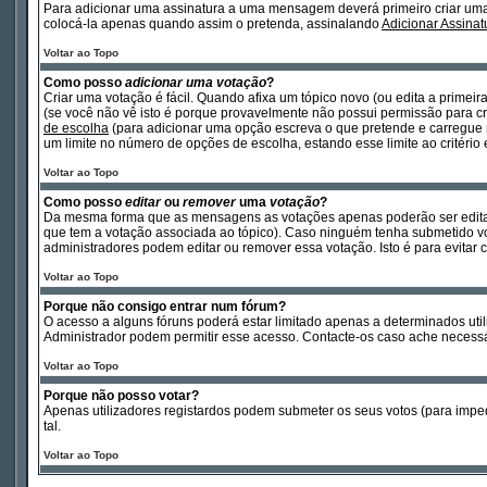
Para adicionar uma assinatura a uma mensagem deverá primeiro criar um
colocá-la apenas quando assim o pretenda, assinalando
Adicionar Assinat
Voltar ao Topo
Como posso
adicionar uma votação
?
Criar uma votação é fácil. Quando afixa um tópico novo (ou edita a primei
(se você não vê isto é porque provavelmente não possui permissão para cri
de escolha
(para adicionar uma opção escreva o que pretende e carregue
um limite no número de opções de escolha, estando esse limite ao critério
Voltar ao Topo
Como posso
editar
ou
remover
uma
votação
?
Da mesma forma que as mensagens as votações apenas poderão ser editad
que tem a votação associada ao tópico). Caso ninguém tenha submetido vo
administradores podem editar ou remover essa votação. Isto é para evita
Voltar ao Topo
Porque não consigo entrar num fórum?
O acesso a alguns fóruns poderá estar limitado apenas a determinados util
Administrador podem permitir esse acesso. Contacte-os caso ache necessá
Voltar ao Topo
Porque não posso votar?
Apenas utilizadores registardos podem submeter os seus votos (para impe
tal.
Voltar ao Topo