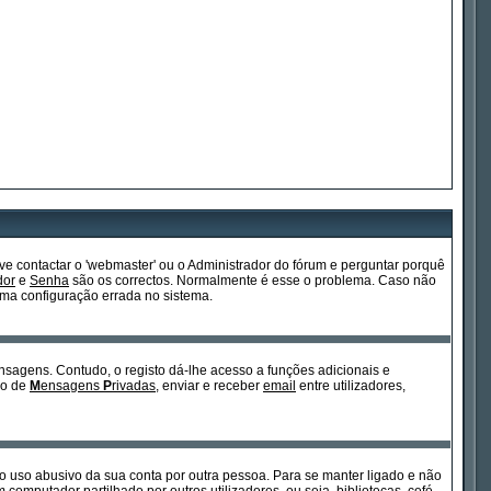
e contactar o 'webmaster' ou o Administrador do fórum e perguntar porquê
dor
e
Senha
são os correctos. Normalmente é esse o problema. Caso não
ma configuração errada no sistema.
ensagens. Contudo, o registo dá-lhe acesso a funções adicionais e
so de
M
ensagens
P
rivadas
, enviar e receber
email
entre utilizadores,
ita o uso abusivo da sua conta por outra pessoa. Para se manter ligado e não