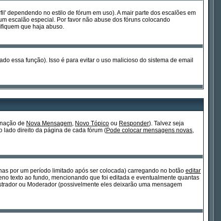
fil' dependendo no estilo de fórum em uso). A mair parte dos escalões em
um escalão especial. Por favor não abuse dos fóruns colocando
ifiquem que haja abuso.
ado essa função). Isso é para evitar o uso malicioso do sistema de email
ignação de
Nova Mensagem
,
Novo Tópico
ou
Responder
). Talvez seja
o lado direito da página de cada fórum (
Pode colocar mensagens novas,
s por um período limitado após ser colocada) carregando no botão
editar
o texto ao fundo, mencionando que foi editada e eventualmente quantas
istrador ou Moderador (possivelmente eles deixarão uma mensagem