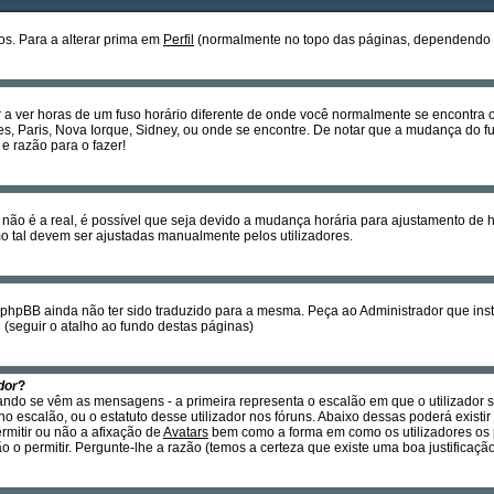
s. Para a alterar prima em
Perfil
(normalmente no topo das páginas, dependendo do 
r a ver horas de um fuso horário diferente de onde você normalmente se encontra
es, Paris, Nova Iorque, Sidney, ou onde se encontre. De notar que a mudança do fu
e razão para o fazer!
não é a real, é possível que seja devido a mudança horária para ajustamento de 
tal devem ser ajustadas manualmente pelos utilizadores.
o phpBB ainda não ter sido traduzido para a mesma. Peça ao Administrador que insta
B
(seguir o atalho ao fundo destas páginas)
dor
?
ando se vêm as mensagens - a primeira representa o escalão em que o utilizador 
o escalão, ou o estatuto desse utilizador nos fóruns. Abaixo dessas poderá exis
ermitir ou não a afixação de
Avatars
bem como a forma em como os utilizadores os 
 o permitir. Pergunte-lhe a razão (temos a certeza que existe uma boa justificação