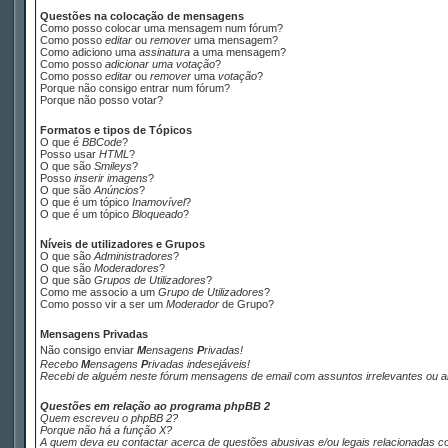
Questões na colocação de mensagens
Como posso colocar uma mensagem num fórum?
Como posso
editar
ou
remover
uma mensagem?
Como adiciono uma
assinatura
a uma mensagem?
Como posso
adicionar uma votação
?
Como posso
editar
ou
remover
uma
votação
?
Porque não consigo entrar num fórum?
Porque não posso votar?
Formatos e tipos de Tópicos
O que é
BBCode
?
Posso usar
HTML
?
O que são
Smileys
?
Posso
inserir imagens
?
O que são
Anúncios
?
O que é um tópico
Inamovível
?
O que é um tópico
Bloqueado
?
Níveis de utilizadores e Grupos
O que são
Administradores
?
O que são
Moderadores
?
O que são
Grupos de Utilizadores
?
Como me associo a um
Grupo de Utilizadores
?
Como posso vir a ser um
Moderador
de Grupo?
M
ensagens
P
rivadas
Não consigo enviar
M
ensagens
P
rivadas
!
Recebo
M
ensagens
P
rivadas
indesejáveis!
Recebi de alguém neste fórum mensagens de
email
com assuntos irrelevantes ou a
Questões em relação ao programa phpBB 2
Quem escreveu o phpBB 2?
Porque não há a função X?
A quem deva eu contactar acerca de questões abusivas e/ou legais relacionadas c