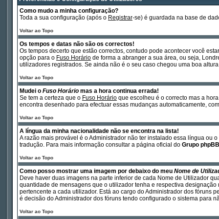
Como mudo a minha configuração?
Toda a sua configuração (após o
Registrar
-se) é guardada na base de dado
Voltar ao Topo
Os tempos e datas não são os correctos!
Os tempos decerto que estão correctos, contudo pode acontecer você esta
opção para o
Fuso Horário
de forma a abranger a sua área, ou seja, Londr
utilizadores registrados. Se ainda não é o seu caso chegou uma boa altura 
Voltar ao Topo
Mudei o
Fuso Horário
mas a hora continua errada!
Se tem a certeza que o
Fuso Horário
que escolheu é o correcto mas a hora 
encontra desenhado para efectuar essas mudanças automaticamente, como 
Voltar ao Topo
A língua da minha nacionalidade não se encontra na lista!
A razão mais provável é o Administrador não ter instalado essa língua ou 
tradução. Para mais informação consultar a página oficial do
Grupo phpB
Voltar ao Topo
Como posso mostrar uma imagem por debaixo do meu
Nome de Utiliza
Deve haver duas imagens na parte inferior de cada Nome de Utilizador qu
quantidade de mensagens que o utilizador tenha e respectiva designação n
pertencente a cada utilizador. Está ao cargo do Administrador dos fóruns p
é decisão do Administrador dos fóruns tendo configurado o sistema para não
Voltar ao Topo