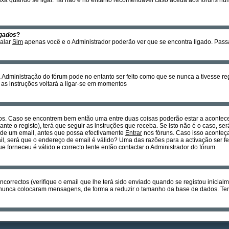
xa quando se ligar. Tal não é no entanto recomendável caso aceda aos fóruns num c
gados
?
nalar
Sim
apenas você e o Administrador poderão ver que se encontra ligado. Pas
Administração do fórum pode no entanto ser feito como que se nunca a tivesse regi
r as instruções voltará a ligar-se em momentos
os. Caso se encontrem bem então uma entre duas coisas poderão estar a acontecer
nte o registo), terá que seguir as instruções que receba. Se isto não é o caso, se
s de um email, antes que possa efectivamente
Entrar
nos fóruns. Caso isso aconteça
l, será que o endereço de email é válido? Uma das razões para a activação ser fe
forneceu é válido e correcto tente então contactar o Administrador do fórum.
ncorrectos (verifique o email que lhe terá sido enviado quando se registou inicial
nunca colocaram mensagens, de forma a reduzir o tamanho da base de dados. Tent