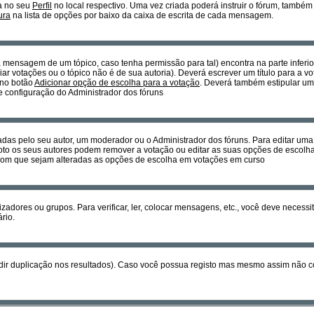
a no seu
Perfil
no local respectivo. Uma vez criada poderá instruir o fórum, també
ura
na lista de opções por baixo da caixa de escrita de cada mensagem.
ra mensagem de um tópico, caso tenha permissão para tal) encontra na parte inferi
ar votações ou o tópico não é de sua autoria). Deverá escrever um título para a 
 no botão
Adicionar opção de escolha para a votação
. Deverá também estipular um 
 e configuração do Administrador dos fóruns
as pelo seu autor, um moderador ou o Administrador dos fóruns. Para editar um
to os seus autores podem remover a votação ou editar as suas opções de escolha
r com que sejam alteradas as opções de escolha em votações em curso
izadores ou grupos. Para verificar, ler, colocar mensagens, etc., você deve neces
rio.
dir duplicação nos resultados). Caso você possua registo mas mesmo assim não co