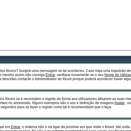
o dos fóruns? Surgirá uma mensagem se tal aconteceu. Caso haja uma expulsão dev
so e mesmo assim não consiga
Entrar
, verifique novamente se o seu
Nome de Utiliza
descritas contacte o Administrador do fórum porque poderá acontecer haver algu
dos fóruns se é necessário o registo de forma aos utilizadores afixarem as suas m
sentam no anonimato. Alguns exemplos são o uso e definição de imagens
Avatar
, u
 segundos para se fazer o registo como tal é recomendável que o faça.
egar em
Entrar
, o sistema não o irá ligar da próxima vez que visite o fórum. Isto ev