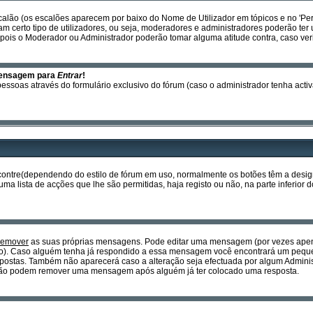
calão (os escalões aparecem por baixo do Nome de Utilizador em tópicos e no 'Per
certo tipo de utilizadores, ou seja, moderadores e administradores poderão ter 
ois o Moderador ou Administrador poderão tomar alguma atitude contra, caso ver
mensagem para
Entrar
!
essoas através do formulário exclusivo do fórum (caso o administrador tenha activ
encontre(dependendo do estilo de fórum em uso, normalmente os botões têm a des
a lista de acções que lhe são permitidas, haja registo ou não, na parte inferior d
remover
as suas próprias mensagens. Pode editar uma mensagem (por vezes apena
o). Caso alguém tenha já respondido a essa mensagem você encontrará um pequen
postas. Também não aparecerá caso a alteração seja efectuada por algum Admin
is não podem remover uma mensagem após alguém já ter colocado uma resposta.