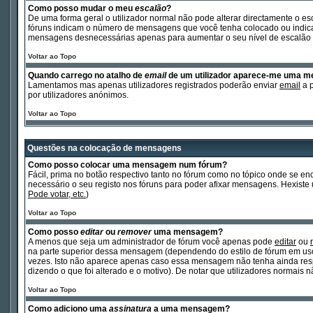
Como posso mudar o meu
escalão
?
De uma forma geral o utilizador normal não pode alterar directamente o es
fóruns indicam o número de mensagens que você tenha colocado ou indicam 
mensagens desnecessárias apenas para aumentar o seu nível de escalão p
Voltar ao Topo
Quando carrego no atalho de
email
de um utilizador aparece-me uma 
Lamentamos mas apenas utilizadores registrados poderão enviar
email
a p
por utilizadores anónimos.
Voltar ao Topo
Questões na colocação de mensagens
Como posso colocar uma mensagem num fórum?
Fácil, prima no botão respectivo tanto no fórum como no tópico onde se 
necessário o seu registo nos fóruns para poder afixar mensagens. Hexiste um
Pode votar, etc.
)
Voltar ao Topo
Como posso
editar
ou
remover
uma mensagem?
A menos que seja um administrador de fórum você apenas pode
editar
ou
na parte superior dessa mensagem (dependendo do estilo de fórum em us
vezes. Isto não aparece apenas caso essa mensagem não tenha ainda res
dizendo o que foi alterado e o motivo). De notar que utilizadores norma
Voltar ao Topo
Como adiciono uma
assinatura
a uma mensagem?