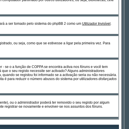
omputador partilhado por outros utilizadores, ou seja, bibliotecas, cefé
sará a ser tomado pelo sistema do phpBB 2 como um
Utilizador Invisível
.
strado, ou seja, como que se estivesse a ligar pela primeira vez. Para
 - se o a função de COPPA se encontra activa nos fóruns e você tem
rá que o seu registo necessite ser activado? Alguns administradores
, quando se registou foi informado se a activação seria ou não necessária.
ita é para reduzir o número abusos do sistema por utilizadores
disfarçados
mente), ou o administrador poderá ter removido o seu registo por algum
e registrar-se novamente e envolver-se nos assuntos dos fóruns.