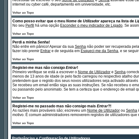
necessitar de escrever o seu
Nome de Utilizador
e
Senha
assinale essa cai
internet ou cyber café, departamento em universidade, etc.
Voltar ao Topo
Como posso evitar que o meu
Nome
de
Utilizador
apareça na lista de
Li
No seu
Perfil
há uma opção
Esconder o meu indicador de Ligado
. Se assi
Voltar ao Topo
Perdi a minha
Senha
!
Não entre em pânico! Apesar da sua
Senha
não poder ser recuperada pela 
fazer isto premir
Entrar
e de seguida em
Esqueci-me da Senha
, e se segui
Voltar ao Topo
Registei-me mas não consigo
Entrar
!
Primeiro verifique se está a escrever o
Nome de Utilizador
e
Senha
correct
menos de 13 anos de idade (e pelo facto carregou no respectivo atalho dura
pretendem que o registo dos seus novos utilizadores seja activado atravé
Se recebeu um email então siga as suas instruções. Se não recebeu o emai
ou passando pelo anonimato. Se tem a certeza que o endereço de email que 
Voltar ao Topo
Registei-me no passado mas não consigo mais
Entrar
?!
As razóes mais prováveis são; escreveu um
Nome de Utilizador
ou
Senha
i
motivo. É comum administradores removerem registos de utilizadores que 
Voltar ao Topo
Preferências e Configuração de Utilizadores