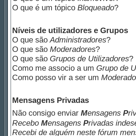
O que é um tópico
Bloqueado
?
Níveis de utilizadores e Grupos
O que são
Administradores
?
O que são
Moderadores
?
O que são
Grupos de Utilizadores
?
Como me associo a um
Grupo de Ut
Como posso vir a ser um
Moderado
M
ensagens
P
rivadas
Não consigo enviar
M
ensagens
P
ri
Recebo
M
ensagens
P
rivadas
indese
Recebi de alguém neste fórum me