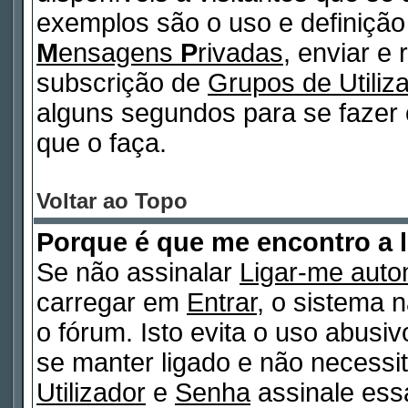
exemplos são o uso e definiçã
M
ensagens
P
rivadas
, enviar e
subscrição de
Grupos de Utiliz
alguns segundos para se fazer 
que o faça.
Voltar ao Topo
Porque é que me encontro a 
Se não assinalar
Ligar-me auto
carregar em
Entrar
, o sistema n
o fórum. Isto evita o uso abusi
se manter ligado e não necessi
Utilizador
e
Senha
assinale essa