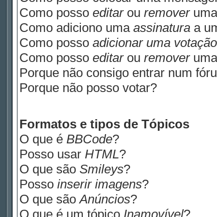
Como posso
editar
ou
remover
uma
Como adiciono uma
assinatura
a u
Como posso
adicionar uma votação
Como posso
editar
ou
remover
um
Porque não consigo entrar num fór
Porque não posso votar?
Formatos e tipos de Tópicos
O que é
BBCode
?
Posso usar
HTML
?
O que são
Smileys
?
Posso
inserir imagens
?
O que são
Anúncios
?
O que é um tópico
Inamovível
?