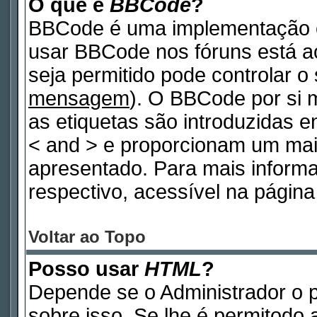
O que é
BBCode
?
BBCode é uma implementação e
usar BBCode nos fóruns está ao 
seja permitido pode controlar 
mensagem
). O BBCode por si 
as etiquetas são introduzidas e
< and > e proporcionam um mai
apresentado. Para mais inform
respectivo, acessível na pági
Voltar ao Topo
Posso usar
HTML
?
Depende se o Administrador o p
sobre isso. Se lhe é permitodo