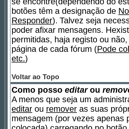
se encontre(dependendo do est
botões têm a designação de
No
Responder
). Talvez seja neces
poder afixar mensagens. Hexist
permitidas, haja registo ou não, 
página de cada fórum (
Pode co
etc.
)
Voltar ao Topo
Como posso
editar
ou
remov
A menos que seja um administr
editar
ou
remover
as suas próp
mensagem (por vezes apenas po
colocada) carregando no botã