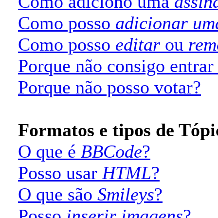
Como adiciono uma
assin
Como posso
adicionar um
Como posso
editar
ou
rem
Porque não consigo entra
Porque não posso votar?
Formatos e tipos de Tópi
O que é
BBCode
?
Posso usar
HTML
?
O que são
Smileys
?
Posso
inserir imagens
?