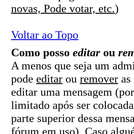
novas, Pode votar, etc.
)
Voltar ao Topo
Como posso
editar
ou
re
A menos que seja um admi
pode
editar
ou
remover
as 
editar uma mensagem (por
limitado após ser colocad
parte superior dessa mens
fórum em uso). Caso algué