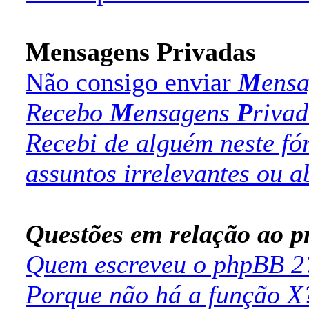
M
ensagens
P
rivadas
Não consigo enviar
M
ens
Recebo
M
ensagens
P
riva
Recebi de alguém neste f
assuntos irrelevantes ou a
Questões em relação ao 
Quem escreveu o phpBB 2
Porque não há a função X