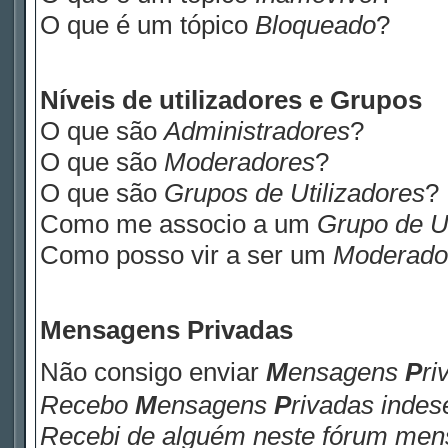
O que é um tópico
Bloqueado
?
Níveis de utilizadores e Grupos
O que são
Administradores
?
O que são
Moderadores
?
O que são
Grupos de Utilizadores
?
Como me associo a um
Grupo de Ut
Como posso vir a ser um
Moderado
M
ensagens
P
rivadas
Não consigo enviar
M
ensagens
P
ri
Recebo
M
ensagens
P
rivadas
indese
Recebi de alguém neste fórum me