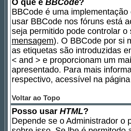
O que é
BBCode
?
BBCode é uma implementação e
usar BBCode nos fóruns está ao 
seja permitido pode controlar 
mensagem
). O BBCode por si 
as etiquetas são introduzidas e
< and > e proporcionam um mai
apresentado. Para mais inform
respectivo, acessível na pági
Voltar ao Topo
Posso usar
HTML
?
Depende se o Administrador o p
sobre isso. Se lhe é permitodo