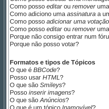
Como posso
editar
ou
remover
uma
Como adiciono uma
assinatura
a u
Como posso
adicionar uma votação
Como posso
editar
ou
remover
um
Porque não consigo entrar num fór
Porque não posso votar?
Formatos e tipos de Tópicos
O que é
BBCode
?
Posso usar
HTML
?
O que são
Smileys
?
Posso
inserir imagens
?
O que são
Anúncios
?
O que é um tópico
Inamovível
?