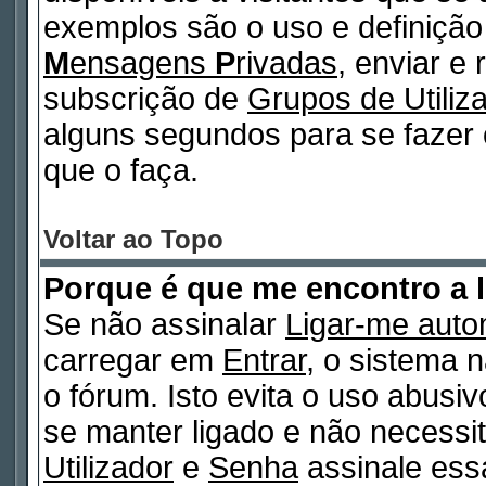
exemplos são o uso e definiçã
M
ensagens
P
rivadas
, enviar e
subscrição de
Grupos de Utiliz
alguns segundos para se fazer 
que o faça.
Voltar ao Topo
Porque é que me encontro a 
Se não assinalar
Ligar-me auto
carregar em
Entrar
, o sistema n
o fórum. Isto evita o uso abusi
se manter ligado e não necessi
Utilizador
e
Senha
assinale essa