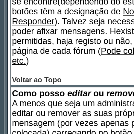
se encontre(dependendo do est
botões têm a designação de
No
Responder
). Talvez seja neces
poder afixar mensagens. Hexist
permitidas, haja registo ou não, 
página de cada fórum (
Pode co
etc.
)
Voltar ao Topo
Como posso
editar
ou
remov
A menos que seja um administr
editar
ou
remover
as suas próp
mensagem (por vezes apenas po
colocada) carregando no botã