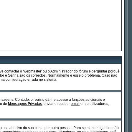
e contactar o 'webmaster' ou o Administrador do fórum e perguntar porquê
dor
e
Senha
são os correctos. Normalmente é esse o problema. Caso não
ma configuração errada no sistema.
ensagens. Contudo, o registo dá-lhe acesso a funções adicionais e
so de
M
ensagens
P
rivadas
, enviar e receber
email
entre utilizadores,
ita o uso abusivo da sua conta por outra pessoa. Para se manter ligado e não