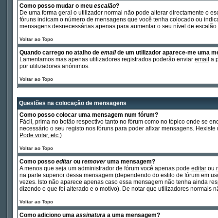
Como posso mudar o meu
escalão
?
De uma forma geral o utilizador normal não pode alterar directamente o es
fóruns indicam o número de mensagens que você tenha colocado ou indicam 
mensagens desnecessárias apenas para aumentar o seu nível de escalão p
Voltar ao Topo
Quando carrego no atalho de
email
de um utilizador aparece-me uma 
Lamentamos mas apenas utilizadores registrados poderão enviar
email
a p
por utilizadores anónimos.
Voltar ao Topo
Questões na colocação de mensagens
Como posso colocar uma mensagem num fórum?
Fácil, prima no botão respectivo tanto no fórum como no tópico onde se 
necessário o seu registo nos fóruns para poder afixar mensagens. Hexiste um
Pode votar, etc.
)
Voltar ao Topo
Como posso
editar
ou
remover
uma mensagem?
A menos que seja um administrador de fórum você apenas pode
editar
ou
na parte superior dessa mensagem (dependendo do estilo de fórum em us
vezes. Isto não aparece apenas caso essa mensagem não tenha ainda res
dizendo o que foi alterado e o motivo). De notar que utilizadores norma
Voltar ao Topo
Como adiciono uma
assinatura
a uma mensagem?