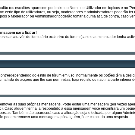
calão (os escalões aparecem por baixo do Nome de Utilizador em tópicos e no 'Per
certo tipo de utilizadores, ou seja, moderadores e administradores poderão ter 
ois o Moderador ou Administrador poderão tomar alguma atitude contra, caso ver
mensagem para
Entrar
!
essoas através do formulário exclusivo do fórum (caso o administrador tenha activ
encontre(dependendo do estilo de fórum em uso, normalmente os botões têm a des
a lista de acções que lhe são permitidas, haja registo ou não, na parte inferior d
remover
as suas próprias mensagens. Pode editar uma mensagem (por vezes apena
o). Caso alguém tenha já respondido a essa mensagem você encontrará um pequen
postas. Também não aparecerá caso a alteração seja efectuada por algum Admin
is não podem remover uma mensagem após alguém já ter colocado uma resposta.