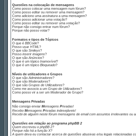
Questões na colocação de mensagens
Como posso colocar uma mensagem num fórum?
Como posso
editar
ou
remover
uma mensagem?
Como adiciono uma
assinatura
a uma mensagem?
Como posso
adicionar uma votação
?
Como posso
editar
ou
remover
uma
votação
?
Porque não consigo entrar num fórum?
Porque não posso votar?
Formatos e tipos de Tópicos
O que é
BBCode
?
Posso usar
HTML
?
O que são
Smileys
?
Posso
inserir imagens
?
O que são
Anúncios
?
O que é um tópico
Inamovível
?
O que é um tópico
Bloqueado
?
Níveis de utilizadores e Grupos
O que são
Administradores
?
O que são
Moderadores
?
O que são
Grupos de Utilizadores
?
Como me associo a um
Grupo de Utilizadores
?
Como posso vir a ser um
Moderador
de Grupo?
M
ensagens
P
rivadas
Não consigo enviar
M
ensagens
P
rivadas
!
Recebo
M
ensagens
P
rivadas
indesejáveis!
Recebi de alguém neste fórum mensagens de
email
com assuntos irrelevantes ou a
Questões em relação ao programa phpBB 2
Quem escreveu o phpBB 2?
Porque não há a função X?
A quem deva eu contactar acerca de questões abusivas e/ou legais relacionadas c