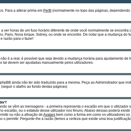
s. Para a alterar prima em
Perfil
(normalmente no topo das páginas, dependendo do 
r a ver horas de um fuso horário diferente de onde você normalmente se encontra
es, Paris, Nova Iorque, Sidney, ou onde se encontre. De notar que a mudança do fu
e razão para o fazer!
não é a real, é possível que seja devido a mudança horária para ajustamento de 
tal devem ser ajustadas manualmente pelos utilizadores.
o phpBB ainda não ter sido traduzido para a mesma. Peça ao Administrador que insta
B
(seguir o atalho ao fundo destas páginas)
dor
?
ando se vêm as mensagens - a primeira representa o escalão em que o utilizador 
o escalão, ou o estatuto desse utilizador nos fóruns. Abaixo dessas poderá exis
ermitir ou não a afixação de
Avatars
bem como a forma em como os utilizadores os 
 o permitir. Pergunte-lhe a razão (temos a certeza que existe uma boa justificação