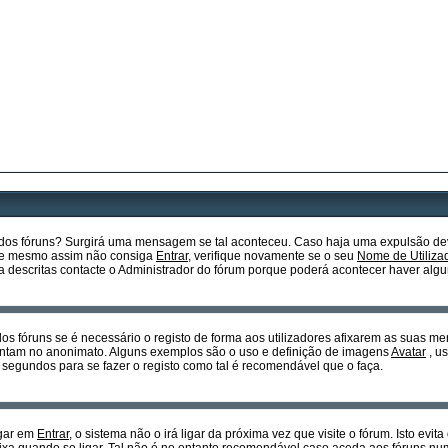
o dos fóruns? Surgirá uma mensagem se tal aconteceu. Caso haja uma expulsão dev
so e mesmo assim não consiga
Entrar
, verifique novamente se o seu
Nome de Utiliza
descritas contacte o Administrador do fórum porque poderá acontecer haver algu
dos fóruns se é necessário o registo de forma aos utilizadores afixarem as suas m
sentam no anonimato. Alguns exemplos são o uso e definição de imagens
Avatar
, u
 segundos para se fazer o registo como tal é recomendável que o faça.
egar em
Entrar
, o sistema não o irá ligar da próxima vez que visite o fórum. Isto ev