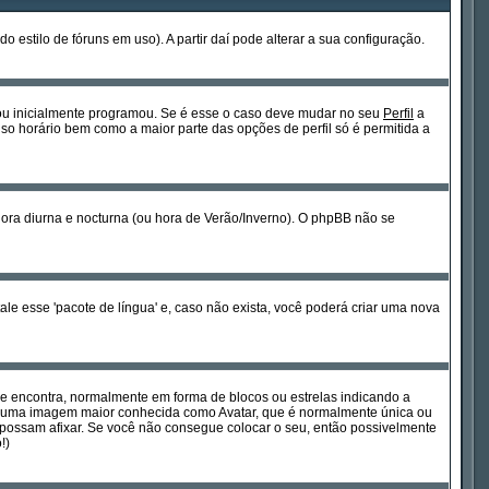
estilo de fóruns em uso). A partir daí pode alterar a sua configuração.
 ou inicialmente programou. Se é esse o caso deve mudar no seu
Perfil
a
so horário bem como a maior parte das opções de perfil só é permitida a
hora diurna e nocturna (ou hora de Verão/Inverno). O phpBB não se
le esse 'pacote de língua' e, caso não exista, você poderá criar uma nova
se encontra, normalmente em forma de blocos ou estrelas indicando a
tir uma imagem maior conhecida como Avatar, que é normalmente única ou
possam afixar. Se você não consegue colocar o seu, então possivelmente
!)