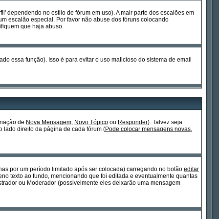
fil' dependendo no estilo de fórum em uso). A mair parte dos escalões em
um escalão especial. Por favor não abuse dos fóruns colocando
ifiquem que haja abuso.
ado essa função). Isso é para evitar o uso malicioso do sistema de email
ignação de
Nova Mensagem
,
Novo Tópico
ou
Responder
). Talvez seja
o lado direito da página de cada fórum (
Pode colocar mensagens novas,
s por um período limitado após ser colocada) carregando no botão
editar
o texto ao fundo, mencionando que foi editada e eventualmente quantas
istrador ou Moderador (possivelmente eles deixarão uma mensagem