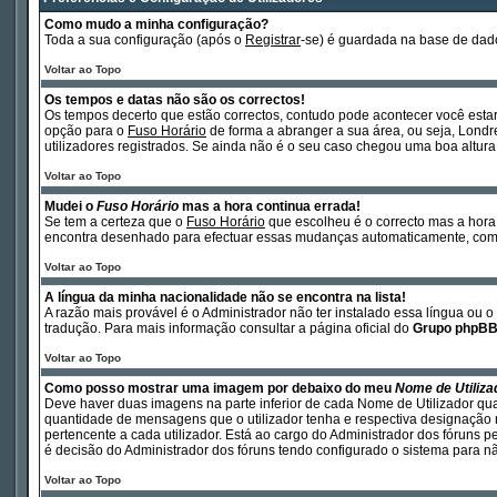
Como mudo a minha configuração?
Toda a sua configuração (após o
Registrar
-se) é guardada na base de dado
Voltar ao Topo
Os tempos e datas não são os correctos!
Os tempos decerto que estão correctos, contudo pode acontecer você esta
opção para o
Fuso Horário
de forma a abranger a sua área, ou seja, Londr
utilizadores registrados. Se ainda não é o seu caso chegou uma boa altura 
Voltar ao Topo
Mudei o
Fuso Horário
mas a hora continua errada!
Se tem a certeza que o
Fuso Horário
que escolheu é o correcto mas a hora 
encontra desenhado para efectuar essas mudanças automaticamente, como 
Voltar ao Topo
A língua da minha nacionalidade não se encontra na lista!
A razão mais provável é o Administrador não ter instalado essa língua ou 
tradução. Para mais informação consultar a página oficial do
Grupo phpB
Voltar ao Topo
Como posso mostrar uma imagem por debaixo do meu
Nome de Utiliza
Deve haver duas imagens na parte inferior de cada Nome de Utilizador qu
quantidade de mensagens que o utilizador tenha e respectiva designação n
pertencente a cada utilizador. Está ao cargo do Administrador dos fóruns p
é decisão do Administrador dos fóruns tendo configurado o sistema para não
Voltar ao Topo