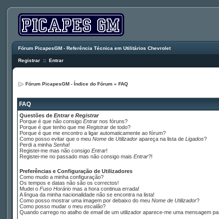
Fórum PicapesGM - Referência Técnica em Utilitários Chevrolet
Registrar
::
Entrar
Fórum PicapesGM - Índice do Fórum
»
FAQ
FAQ
Questões de
Entrar
e
Registrar
Porque é que não consigo
Entrar
nos fóruns?
Porque é que tenho que me
Registrar
de todo?
Porque é que me encontro a ligar automaticamente ao fórum?
Como posso evitar que o meu
Nome
de
Utilizador
apareça na lista de
Ligados
?
Perdi a minha
Senha
!
Registei-me mas não consigo
Entrar
!
Registei-me no passado mas não consigo mais
Entrar
?!
Preferências e Configuração de Utilizadores
Como mudo a minha configuração?
Os tempos e datas não são os correctos!
Mudei o
Fuso Horário
mas a hora continua errada!
A língua da minha nacionalidade não se encontra na lista!
Como posso mostrar uma imagem por debaixo do meu
Nome de Utilizador
?
Como posso mudar o meu
escalão
?
Quando carrego no atalho de
email
de um utilizador aparece-me uma mensagem p