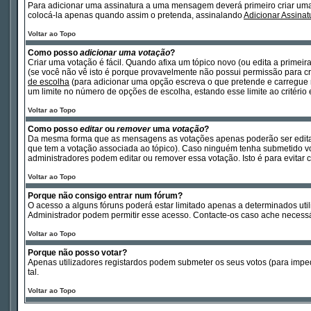
Para adicionar uma assinatura a uma mensagem deverá primeiro criar um
colocá-la apenas quando assim o pretenda, assinalando
Adicionar Assinat
Voltar ao Topo
Como posso
adicionar uma votação
?
Criar uma votação é fácil. Quando afixa um tópico novo (ou edita a primei
(se você não vê isto é porque provavelmente não possui permissão para cri
de escolha
(para adicionar uma opção escreva o que pretende e carregue
um limite no número de opções de escolha, estando esse limite ao critério
Voltar ao Topo
Como posso
editar
ou
remover
uma
votação
?
Da mesma forma que as mensagens as votações apenas poderão ser editad
que tem a votação associada ao tópico). Caso ninguém tenha submetido vo
administradores podem editar ou remover essa votação. Isto é para evita
Voltar ao Topo
Porque não consigo entrar num fórum?
O acesso a alguns fóruns poderá estar limitado apenas a determinados util
Administrador podem permitir esse acesso. Contacte-os caso ache necessá
Voltar ao Topo
Porque não posso votar?
Apenas utilizadores registardos podem submeter os seus votos (para impe
tal.
Voltar ao Topo