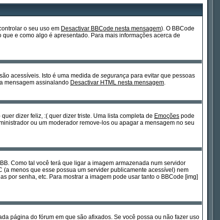
controlar o seu uso em
Desactivar BBCode nesta mensagem
). O BBCode
 do que e como algo é apresentado. Para mais informações acerca de
 são acessíveis. Isto é uma medida de
segurança
para evitar que pessoas
cada mensagem assinalando
Desactivar HTML nesta mensagem
.
 dizer feliz, :( quer dizer triste. Uma lista completa de
Emoções
pode
 Administrador ou um moderador remove-los ou apagar a mensagem no seu
BB. Como tal você terá que ligar a imagem armazenada num servidor
PC (a menos que esse possua um servider publicamente acessível) nem
s por senha, etc. Para mostrar a imagem pode usar tanto o BBCode [img]
ada página do fórum em que são afixados. Se você possa ou não fazer uso