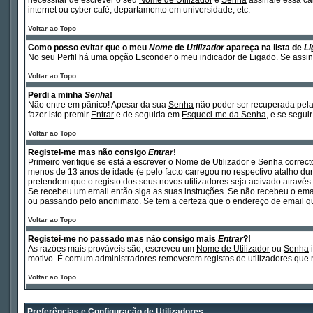
necessitar de escrever o seu
Nome de Utilizador
e
Senha
assinale essa cai
internet ou cyber café, departamento em universidade, etc.
Voltar ao Topo
Como posso evitar que o meu
Nome
de
Utilizador
apareça na lista de
Li
No seu
Perfil
há uma opção
Esconder o meu indicador de Ligado
. Se assi
Voltar ao Topo
Perdi a minha
Senha
!
Não entre em pânico! Apesar da sua
Senha
não poder ser recuperada pela 
fazer isto premir
Entrar
e de seguida em
Esqueci-me da Senha
, e se segui
Voltar ao Topo
Registei-me mas não consigo
Entrar
!
Primeiro verifique se está a escrever o
Nome de Utilizador
e
Senha
correct
menos de 13 anos de idade (e pelo facto carregou no respectivo atalho dura
pretendem que o registo dos seus novos utilizadores seja activado atravé
Se recebeu um email então siga as suas instruções. Se não recebeu o emai
ou passando pelo anonimato. Se tem a certeza que o endereço de email que 
Voltar ao Topo
Registei-me no passado mas não consigo mais
Entrar
?!
As razóes mais prováveis são; escreveu um
Nome de Utilizador
ou
Senha
i
motivo. É comum administradores removerem registos de utilizadores que 
Voltar ao Topo
Preferências e Configuração de Utilizadores