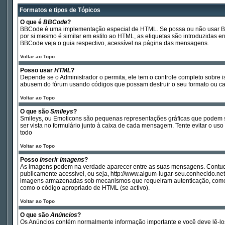
Formatos e tipos de Tópicos
O que é
BBCode
?
BBCode é uma implementação especial de HTML. Se possa ou não usar BBCod
por si mesmo é similar em estilo ao HTML, as etiquetas são introduzidas 
BBCode veja o guia respectivo, acessível na página das mensagens.
Voltar ao Topo
Posso usar
HTML
?
Depende se o Administrador o permita, ele tem o controle completo sobre 
abusem do fórum usando códigos que possam destruir o seu formato ou c
Voltar ao Topo
O que são
Smileys
?
Smileys, ou Emoticons são pequenas representações gráficas que podem ser 
ser vista no formulário junto à caixa de cada mensagem. Tente evitar o
todo
Voltar ao Topo
Posso
inserir imagens
?
As imagens podem na verdade aparecer entre as suas mensagens. Contudo
publicamente acessível, ou seja, http://www.algum-lugar-seu.conhecido.n
imagens armazenadas sob mecanismos que requeiram autenticação, como po
como o código apropriado de HTML (se activo).
Voltar ao Topo
O que são
Anúncios
?
Os Anúncios contém normalmente informação importante e você deve lê-lo