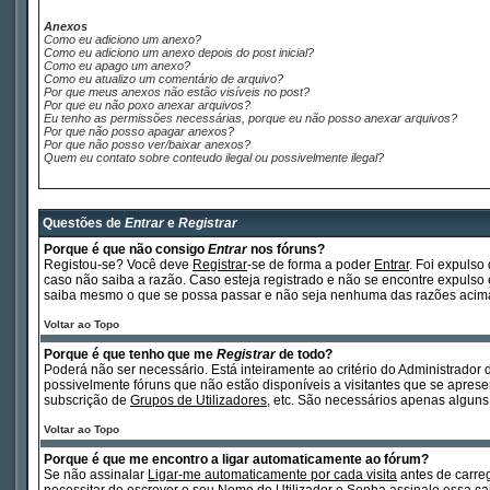
Anexos
Como eu adiciono um anexo?
Como eu adiciono um anexo depois do post inicial?
Como eu apago um anexo?
Como eu atualizo um comentário de arquivo?
Por que meus anexos não estão visíveis no post?
Por que eu não poxo anexar arquivos?
Eu tenho as permissões necessárias, porque eu não posso anexar arquivos?
Por que não posso apagar anexos?
Por que não posso ver/baixar anexos?
Quem eu contato sobre conteudo ilegal ou possivelmente ilegal?
Questões de
Entrar
e
Registrar
Porque é que não consigo
Entrar
nos fóruns?
Registou-se? Você deve
Registrar
-se de forma a poder
Entrar
. Foi expuls
caso não saiba a razão. Caso esteja registrado e não se encontre expul
saiba mesmo o que se possa passar e não seja nenhuma das razões acima 
Voltar ao Topo
Porque é que tenho que me
Registrar
de todo?
Poderá não ser necessário. Está inteiramente ao critério do Administrador 
possivelmente fóruns que não estão disponíveis a visitantes que se apre
subscrição de
Grupos de Utilizadores
, etc. São necessários apenas alguns
Voltar ao Topo
Porque é que me encontro a ligar automaticamente ao fórum?
Se não assinalar
Ligar-me automaticamente por cada visita
antes de carr