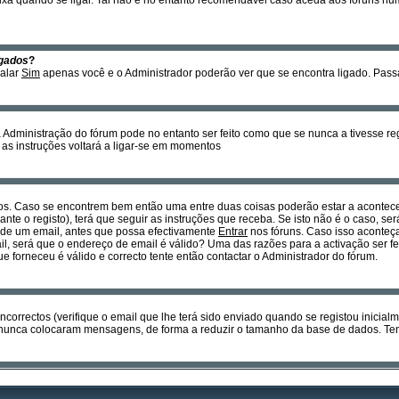
xa quando se ligar. Tal não é no entanto recomendável caso aceda aos fóruns num c
gados
?
nalar
Sim
apenas você e o Administrador poderão ver que se encontra ligado. Pas
Administração do fórum pode no entanto ser feito como que se nunca a tivesse regi
r as instruções voltará a ligar-se em momentos
os. Caso se encontrem bem então uma entre duas coisas poderão estar a acontecer
nte o registo), terá que seguir as instruções que receba. Se isto não é o caso, se
s de um email, antes que possa efectivamente
Entrar
nos fóruns. Caso isso aconteça
l, será que o endereço de email é válido? Uma das razões para a activação ser fe
forneceu é válido e correcto tente então contactar o Administrador do fórum.
ncorrectos (verifique o email que lhe terá sido enviado quando se registou inicial
nunca colocaram mensagens, de forma a reduzir o tamanho da base de dados. Tent