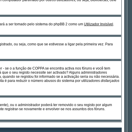
omputador partilhado por outros utilizadores, ou seja, bibliotecas, cefé
sará a ser tomado pelo sistema do phpBB 2 como um
Utilizador Invisível
.
strado, ou seja, como que se estivesse a ligar pela primeira vez. Para
 - se o a função de COPPA se encontra activa nos fóruns e você tem
rá que o seu registo necessite ser activado? Alguns administradores
, quando se registou foi informado se a activação seria ou não necessária.
ita é para reduzir o número abusos do sistema por utilizadores
disfarçados
mente), ou o administrador poderá ter removido o seu registo por algum
e registrar-se novamente e envolver-se nos assuntos dos fóruns.