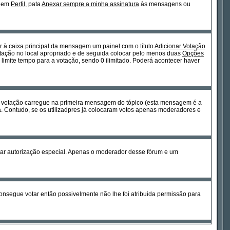
m em
Perfil
, pata
Anexar sempre a minha assinatura
às mensagens ou
or à caixa principal da mensagem um painel com o título
Adicionar Votação
votação no local apropriado e de seguida colocar pelo menos duas
Opções
limite tempo para a votação, sendo 0 ilimitado. Poderá acontecer haver
a votação carregue na primeira mensagem do tópico (esta mensagem é a
. Contudo, se os utilizadpres já colocaram votos apenas moderadores e
sitar autorização especial. Apenas o moderador desse fórum e um
nsegue votar então possivelmente não lhe foi atribuida permissão para