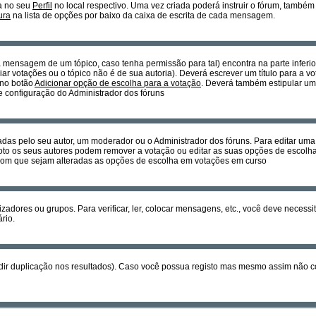
a no seu
Perfil
no local respectivo. Uma vez criada poderá instruir o fórum, també
ura
na lista de opções por baixo da caixa de escrita de cada mensagem.
ra mensagem de um tópico, caso tenha permissão para tal) encontra na parte inferi
ar votações ou o tópico não é de sua autoria). Deverá escrever um título para a 
 no botão
Adicionar opção de escolha para a votação
. Deverá também estipular um 
 e configuração do Administrador dos fóruns
as pelo seu autor, um moderador ou o Administrador dos fóruns. Para editar um
to os seus autores podem remover a votação ou editar as suas opções de escolha
r com que sejam alteradas as opções de escolha em votações em curso
izadores ou grupos. Para verificar, ler, colocar mensagens, etc., você deve neces
rio.
dir duplicação nos resultados). Caso você possua registo mas mesmo assim não co