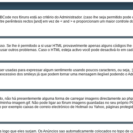
e nos fóruns está ao critério do Administrador. (caso lhe seja permitido pode 
entre perêntesis rectos [and] em vez de < and > e proporcionam um maior controle
isso. Se lhe é permitodo a si usar HTML provavelmente apenas alguns códigos lhe
ausar outros problemas. Caso o HTML esteja activo você pode desactivá-lo em 
usadas para expressar algum sentimento usando poucos caracteres, ou seja, :) quer
 uso excessivo dos smileys já que podem tornar uma mensagem ilegível podendo o
, não há presentemente alguma forma de carregar imagens directamente ao php
et/minha-imagem.gif. Não pode ligar ao fórum imagens guardadas no seu próprio 
r exemplo caixas de correio electrónico de Hotmail ou Yahoo, páginas protegida
s logo que eles surjam. Os Anúncios sao automaticamente colocados no topo de c