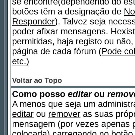
se encontre(dependendo do est
botões têm a designação de
No
Responder
). Talvez seja neces
poder afixar mensagens. Hexist
permitidas, haja registo ou não, 
página de cada fórum (
Pode co
etc.
)
Voltar ao Topo
Como posso
editar
ou
remov
A menos que seja um administr
editar
ou
remover
as suas próp
mensagem (por vezes apenas po
colocada) carregando no botã