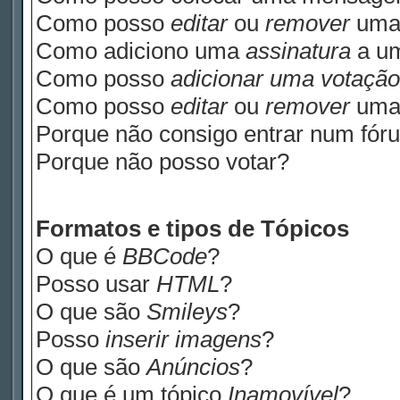
Como posso
editar
ou
remover
uma
Como adiciono uma
assinatura
a u
Como posso
adicionar uma votação
Como posso
editar
ou
remover
um
Porque não consigo entrar num fór
Porque não posso votar?
Formatos e tipos de Tópicos
O que é
BBCode
?
Posso usar
HTML
?
O que são
Smileys
?
Posso
inserir imagens
?
O que são
Anúncios
?
O que é um tópico
Inamovível
?