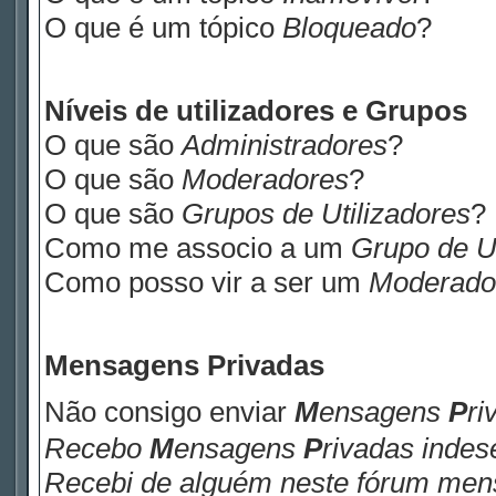
O que é um tópico
Bloqueado
?
Níveis de utilizadores e Grupos
O que são
Administradores
?
O que são
Moderadores
?
O que são
Grupos de Utilizadores
?
Como me associo a um
Grupo de Ut
Como posso vir a ser um
Moderado
M
ensagens
P
rivadas
Não consigo enviar
M
ensagens
P
ri
Recebo
M
ensagens
P
rivadas
indese
Recebi de alguém neste fórum me