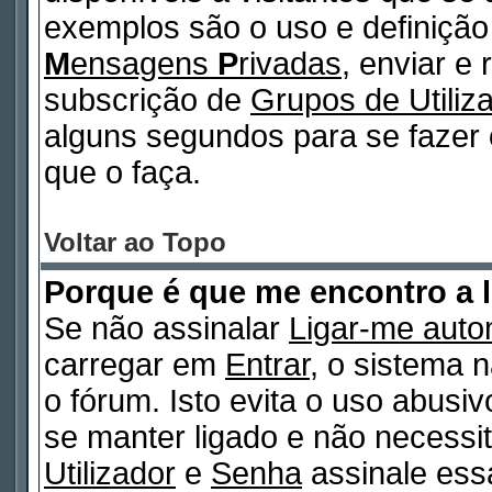
exemplos são o uso e definiçã
M
ensagens
P
rivadas
, enviar e
subscrição de
Grupos de Utiliz
alguns segundos para se fazer 
que o faça.
Voltar ao Topo
Porque é que me encontro a 
Se não assinalar
Ligar-me auto
carregar em
Entrar
, o sistema n
o fórum. Isto evita o uso abusi
se manter ligado e não necessi
Utilizador
e
Senha
assinale essa