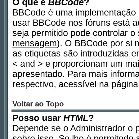
O que é
BBCode
?
BBCode é uma implementação e
usar BBCode nos fóruns está ao 
seja permitido pode controlar 
mensagem
). O BBCode por si 
as etiquetas são introduzidas e
< and > e proporcionam um mai
apresentado. Para mais inform
respectivo, acessível na pági
Voltar ao Topo
Posso usar
HTML
?
Depende se o Administrador o p
sobre isso. Se lhe é permitodo