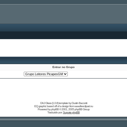
Entrar no Grupo
DAJ Glass (1.0.8) template by
Dustin Baccetti
EQ graphic based off of a design from
www.freeclipart.nu
Powered by
phpBB
© 2001, 2005 phpBB Group
Traduzido por:
Suporte phpBB