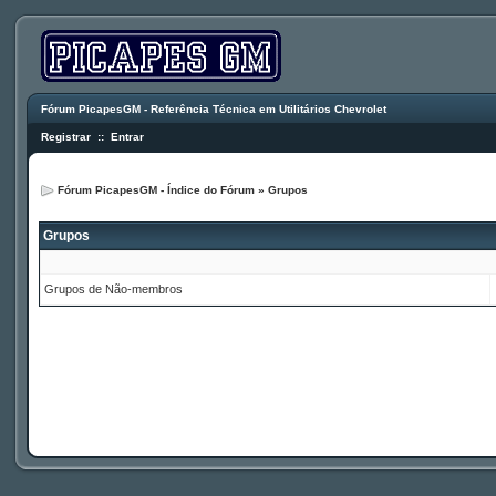
Fórum PicapesGM - Referência Técnica em Utilitários Chevrolet
Registrar
::
Entrar
Fórum PicapesGM - Índice do Fórum
»
Grupos
Grupos
Grupos de Não-membros