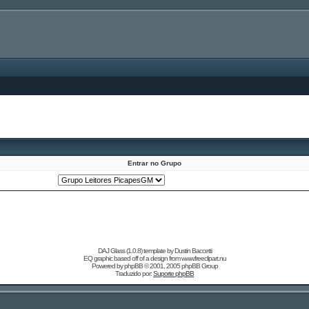
Entrar no Grupo
DAJ Glass (1.0.8) template by
Dustin Baccetti
EQ graphic based off of a design from
www.freeclipart.nu
Powered by
phpBB
© 2001, 2005 phpBB Group
Traduzido por:
Suporte phpBB