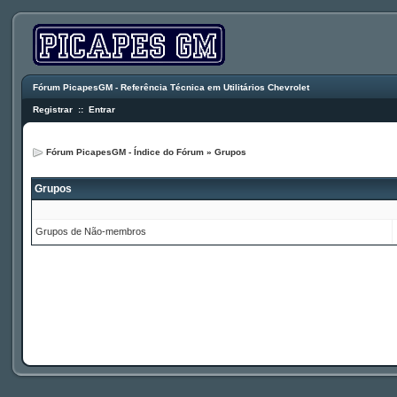
Fórum PicapesGM - Referência Técnica em Utilitários Chevrolet
Registrar
::
Entrar
Fórum PicapesGM - Índice do Fórum
»
Grupos
Grupos
Grupos de Não-membros