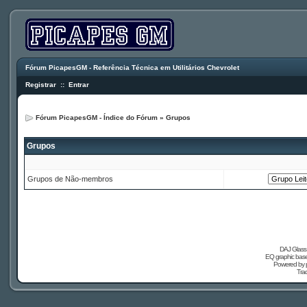
Fórum PicapesGM - Referência Técnica em Utilitários Chevrolet
Registrar
::
Entrar
Fórum PicapesGM - Índice do Fórum
»
Grupos
Grupos
Grupos de Não-membros
DAJ Glass 
EQ graphic based
Powered by
Tra