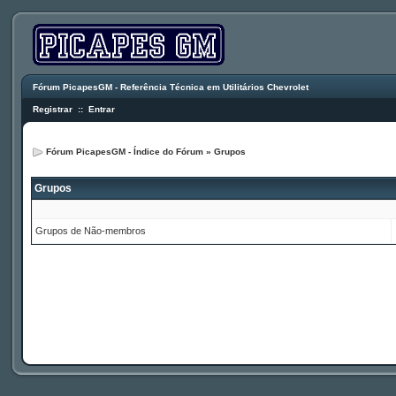
Fórum PicapesGM - Referência Técnica em Utilitários Chevrolet
Registrar
::
Entrar
Fórum PicapesGM - Índice do Fórum
»
Grupos
Grupos
Grupos de Não-membros