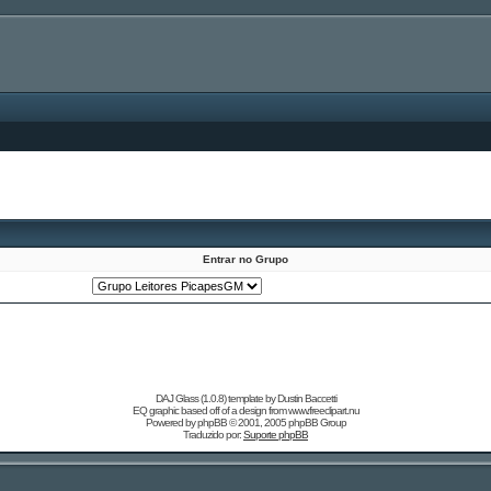
Entrar no Grupo
DAJ Glass (1.0.8) template by
Dustin Baccetti
EQ graphic based off of a design from
www.freeclipart.nu
Powered by
phpBB
© 2001, 2005 phpBB Group
Traduzido por:
Suporte phpBB