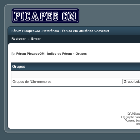
Fórum PicapesGM - Referência Técnica em Utilitários Chevrolet
Registrar
::
Entrar
Fórum PicapesGM - Índice do Fórum
»
Grupos
Grupos
Grupos de Não-membros
DAJ Glass 
EQ graphic based
Powered by
Tra