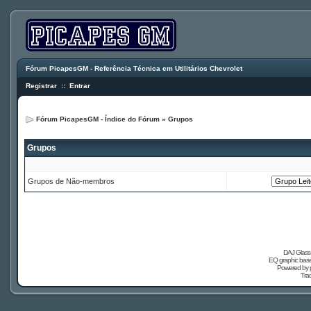
Fórum PicapesGM - Referência Técnica em Utilitários Chevrolet
Registrar
::
Entrar
Fórum PicapesGM - Índice do Fórum
»
Grupos
Grupos
Grupos de Não-membros
DAJ Glass 
EQ graphic based
Powered by
Tra