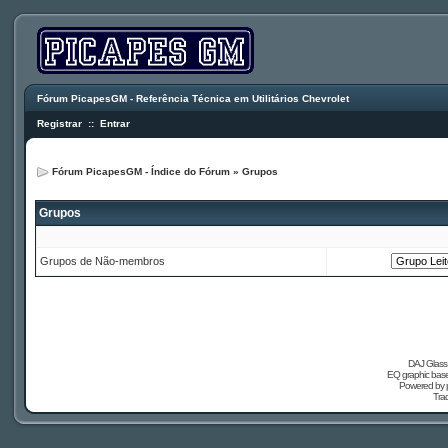
Fórum PicapesGM - Referência Técnica em Utilitários Chevrolet
Registrar
::
Entrar
Fórum PicapesGM - Índice do Fórum
»
Grupos
Grupos
Grupos de Não-membros
DAJ Glass 
EQ graphic based
Powered by
Tra