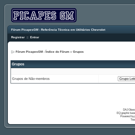
Fórum PicapesGM - Referência Técnica em Utilitários Chevrolet
Registrar
::
Entrar
Fórum PicapesGM - Índice do Fórum
»
Grupos
Grupos
Grupos de Não-membros
DAJ Glass 
EQ graphic based
Powered by
Tra