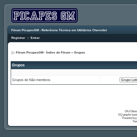
Fórum PicapesGM - Referência Técnica em Utilitários Chevrolet
Registrar
::
Entrar
Fórum PicapesGM - Índice do Fórum
»
Grupos
Grupos
Grupos de Não-membros
DAJ Glass 
EQ graphic based
Powered by
Tra