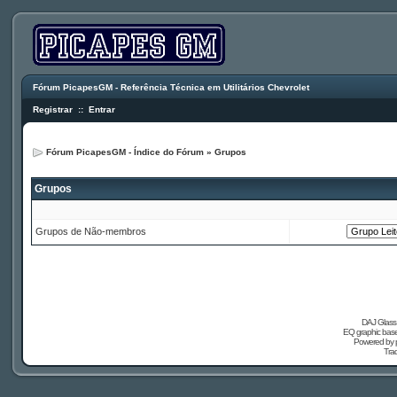
Fórum PicapesGM - Referência Técnica em Utilitários Chevrolet
Registrar
::
Entrar
Fórum PicapesGM - Índice do Fórum
»
Grupos
Grupos
Grupos de Não-membros
DAJ Glass 
EQ graphic based
Powered by
Tra