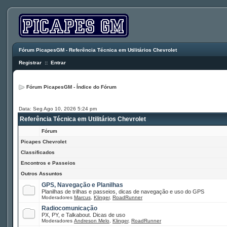
Fórum PicapesGM - Referência Técnica em Utilitários Chevrolet
Registrar
::
Entrar
Fórum PicapesGM - Índice do Fórum
Data: Seg Ago 10, 2026 5:24 pm
Referência Técnica em Utilitários Chevrolet
Fórum
Picapes Chevrolet
Classificados
Encontros e Passeios
Outros Assuntos
GPS, Navegação e Planilhas
Planilhas de trilhas e passeios, dicas de navegação e uso do GPS
Moderadores
Marcus
,
Klinger
,
RoadRunner
Radiocomunicação
PX, PY, e Talkabout. Dicas de uso
Moderadores
Andreson Melo
,
Klinger
,
RoadRunner