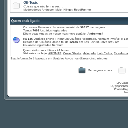
Off-Topic
Coisas que não tem a ver.....
Moderadores
Andreson Melo
,
Klinger
,
RoadRunner
Quem está ligado
Os nossos Usuários colocaram um total de
90917
mensagens
Temos
7696
Usuários registrados
Dêem boas vindas ao nosso mais novo usuário:
Andremttsf
Há
146
Usuários online :: Nenhum Usuários Registrado, Nenhum Invisível e 14
Recorde de Usuários Online foi de
12455
em Sex Fev 20, 2026 6:59 am
Usuários Registrados Nenhum
Quem visitou nas últimas 24 horas:
Visitantes de hoje:
ARISMAR
,
César Oliveira
,
delegado
,
Luiz Carlos
,
Ricardo da
Esta informação é baseada em Usuários Ativos nos últimos cinco minutos
Mensagens novas
DAJ Glass 
EQ graphic based
Powered by
Tra