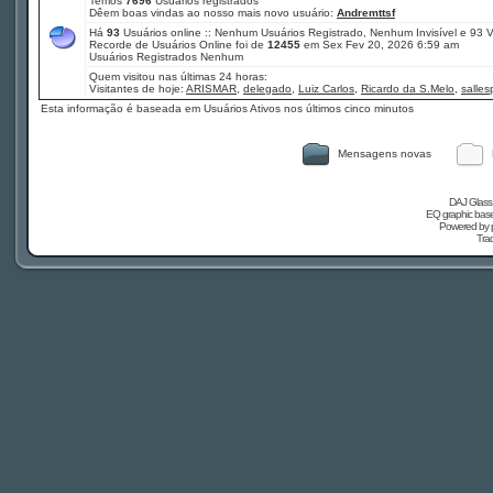
Temos
7696
Usuários registrados
Dêem boas vindas ao nosso mais novo usuário:
Andremttsf
Há
93
Usuários online :: Nenhum Usuários Registrado, Nenhum Invisível e 93 
Recorde de Usuários Online foi de
12455
em Sex Fev 20, 2026 6:59 am
Usuários Registrados Nenhum
Quem visitou nas últimas 24 horas:
Visitantes de hoje:
ARISMAR
,
delegado
,
Luiz Carlos
,
Ricardo da S.Melo
,
salle
Esta informação é baseada em Usuários Ativos nos últimos cinco minutos
Mensagens novas
DAJ Glass 
EQ graphic based
Powered by
Tra