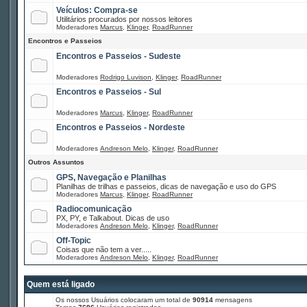
Veículos: Compra-se
Utilitários procurados por nossos leitores
Moderadores
Marcus
,
Klinger
,
RoadRunner
Encontros e Passeios
Encontros e Passeios - Sudeste
Moderadores
Rodrigo Luvison
,
Klinger
,
RoadRunner
Encontros e Passeios - Sul
Moderadores
Marcus
,
Klinger
,
RoadRunner
Encontros e Passeios - Nordeste
Moderadores
Andreson Melo
,
Klinger
,
RoadRunner
Outros Assuntos
GPS, Navegação e Planilhas
Planilhas de trilhas e passeios, dicas de navegação e uso do GPS
Moderadores
Marcus
,
Klinger
,
RoadRunner
Radiocomunicação
PX, PY, e Talkabout. Dicas de uso
Moderadores
Andreson Melo
,
Klinger
,
RoadRunner
Off-Topic
Coisas que não tem a ver.....
Moderadores
Andreson Melo
,
Klinger
,
RoadRunner
Quem está ligado
Os nossos Usuários colocaram um total de
90914
mensagens