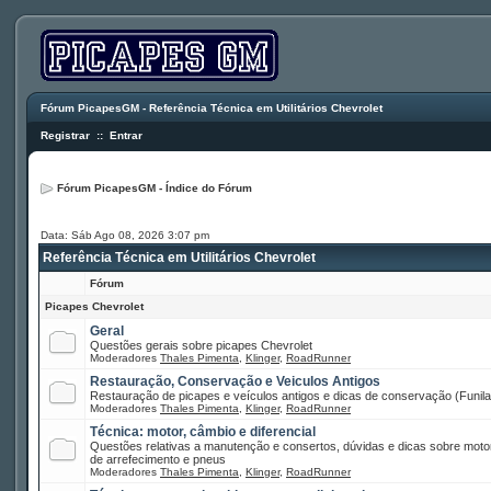
Fórum PicapesGM - Referência Técnica em Utilitários Chevrolet
Registrar
::
Entrar
Fórum PicapesGM - Índice do Fórum
Data: Sáb Ago 08, 2026 3:07 pm
Referência Técnica em Utilitários Chevrolet
Fórum
Picapes Chevrolet
Geral
Questões gerais sobre picapes Chevrolet
Moderadores
Thales Pimenta
,
Klinger
,
RoadRunner
Restauração, Conservação e Veiculos Antigos
Restauração de picapes e veículos antigos e dicas de conservação (Funilar
Moderadores
Thales Pimenta
,
Klinger
,
RoadRunner
Técnica: motor, câmbio e diferencial
Questões relativas a manutenção e consertos, dúvidas e dicas sobre motor
de arrefecimento e pneus
Moderadores
Thales Pimenta
,
Klinger
,
RoadRunner