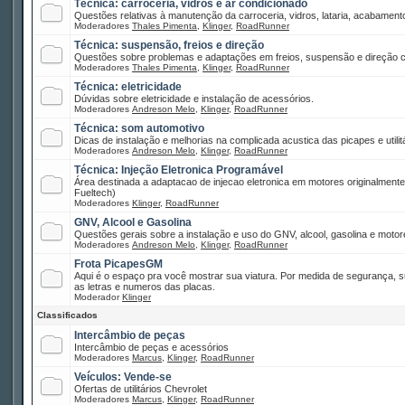
Técnica: carroceria, vidros e ar condicionado
Questões relativas à manutenção da carroceria, vidros, lataria, acabamento
Moderadores
Thales Pimenta
,
Klinger
,
RoadRunner
Técnica: suspensão, freios e direção
Questões sobre problemas e adaptações em freios, suspensão e direção co
Moderadores
Thales Pimenta
,
Klinger
,
RoadRunner
Técnica: eletricidade
Dúvidas sobre eletricidade e instalação de acessórios.
Moderadores
Andreson Melo
,
Klinger
,
RoadRunner
Técnica: som automotivo
Dicas de instalação e melhorias na complicada acustica das picapes e utilitá
Moderadores
Andreson Melo
,
Klinger
,
RoadRunner
Técnica: Injeção Eletronica Programável
Área destinada a adaptacao de injecao eletronica em motores originalment
Fueltech)
Moderadores
Klinger
,
RoadRunner
GNV, Alcool e Gasolina
Questões gerais sobre a instalação e uso do GNV, alcool, gasolina e motor
Moderadores
Andreson Melo
,
Klinger
,
RoadRunner
Frota PicapesGM
Aqui é o espaço pra você mostrar sua viatura. Por medida de segurança, 
as letras e numeros das placas.
Moderador
Klinger
Classificados
Intercâmbio de peças
Intercâmbio de peças e acessórios
Moderadores
Marcus
,
Klinger
,
RoadRunner
Veículos: Vende-se
Ofertas de utilitários Chevrolet
Moderadores
Marcus
,
Klinger
,
RoadRunner