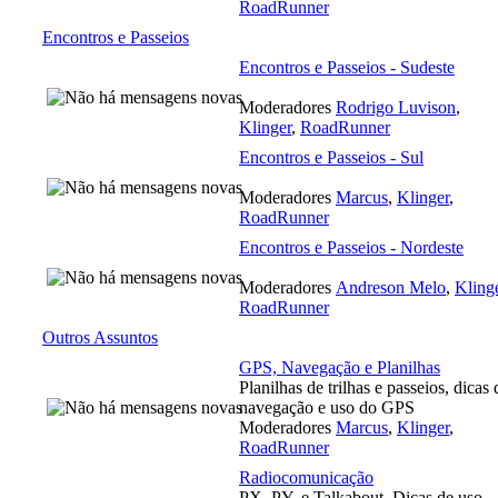
RoadRunner
Encontros e Passeios
Encontros e Passeios - Sudeste
Moderadores
Rodrigo Luvison
,
Klinger
,
RoadRunner
Encontros e Passeios - Sul
Moderadores
Marcus
,
Klinger
,
RoadRunner
Encontros e Passeios - Nordeste
Moderadores
Andreson Melo
,
Kling
RoadRunner
Outros Assuntos
GPS, Navegação e Planilhas
Planilhas de trilhas e passeios, dicas 
navegação e uso do GPS
Moderadores
Marcus
,
Klinger
,
RoadRunner
Radiocomunicação
PX, PY, e Talkabout. Dicas de uso