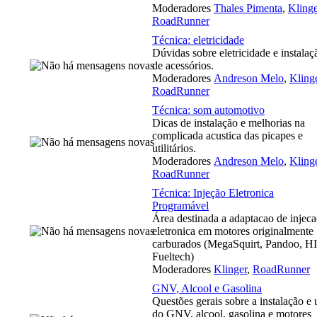
Moderadores
Thales Pimenta
,
Klinge
RoadRunner
Técnica: eletricidade
Dúvidas sobre eletricidade e instalaç
de acessórios.
Moderadores
Andreson Melo
,
Kling
RoadRunner
Técnica: som automotivo
Dicas de instalação e melhorias na
complicada acustica das picapes e
utilitários.
Moderadores
Andreson Melo
,
Kling
RoadRunner
Técnica: Injeção Eletronica
Programável
Área destinada a adaptacao de injec
eletronica em motores originalmente
carburados (MegaSquirt, Pandoo, HI
Fueltech)
Moderadores
Klinger
,
RoadRunner
GNV, Alcool e Gasolina
Questões gerais sobre a instalação e 
do GNV, alcool, gasolina e motores