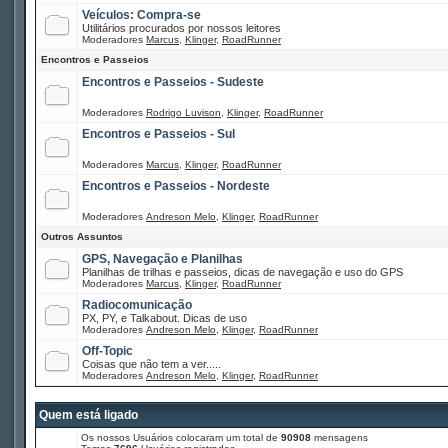
Veículos: Compra-se
Utilitários procurados por nossos leitores
Moderadores
Marcus
,
Klinger
,
RoadRunner
Encontros e Passeios
Encontros e Passeios - Sudeste
Moderadores
Rodrigo Luvison
,
Klinger
,
RoadRunner
Encontros e Passeios - Sul
Moderadores
Marcus
,
Klinger
,
RoadRunner
Encontros e Passeios - Nordeste
Moderadores
Andreson Melo
,
Klinger
,
RoadRunner
Outros Assuntos
GPS, Navegação e Planilhas
Planilhas de trilhas e passeios, dicas de navegação e uso do GPS
Moderadores
Marcus
,
Klinger
,
RoadRunner
Radiocomunicação
PX, PY, e Talkabout. Dicas de uso
Moderadores
Andreson Melo
,
Klinger
,
RoadRunner
Off-Topic
Coisas que não tem a ver.....
Moderadores
Andreson Melo
,
Klinger
,
RoadRunner
Quem está ligado
Os nossos Usuários colocaram um total de
90908
mensagens