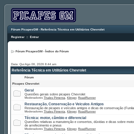
Fórum PicapesGM - Referência Técnica em Utilitários Chevrolet
Registrar
::
Entrar
Fórum PicapesGM - Índice do Fórum
Data: Qui Ago 06, 2026 8:44 am
Referência Técnica em Utilitários Chevrolet
Fórum
Picapes Chevrolet
Geral
Questões gerais sobre picapes Chevrolet
Moderadores
Thales Pimenta
,
Klinger
,
RoadRunner
Restauração, Conservação e Veiculos Antigos
Restauração de picapes e veículos antigos e dicas de conservação (Funilar
Moderadores
Thales Pimenta
,
Klinger
,
RoadRunner
Técnica: motor, câmbio e diferencial
Questões relativas a manutenção e consertos, dúvidas e dicas sobre motor
de arrefecimento e pneus
Moderadores
Thales Pimenta
,
Klinger
,
RoadRunner