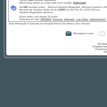
Temos
7696
Usuários registrados
Dêem boas vindas ao nosso mais novo usuário:
Andremttsf
Há
449
Usuários online :: Nenhum Usuários Registrado, Nenhum Invisível e 44
Recorde de Usuários Online foi de
12455
em Sex Fev 20, 2026 6:59 am
Usuários Registrados Nenhum
Quem visitou nas últimas 24 horas:
Visitantes de hoje:
ARISMAR
,
bonanza
,
delegado
,
Luiz Carlos
,
sallespickup01
Esta informação é baseada em Usuários Ativos nos últimos cinco minutos
Mensagens novas
DAJ Glass 
EQ graphic based
Powered by
Tra