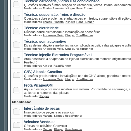
Técnica: carroceria, vidros e ar condicionado
Questões relativas à manutenção da carroceria, vidros, lataria, acabamento
Moderadores
Thales Pimenta
,
Klinger
,
RoadRunner
Técnica: suspensão, freios e direção
Questões sobre problemas e adaptações em freios, suspensão e direção co
Moderadores
Thales Pimenta
,
Klinger
,
RoadRunner
Técnica: eletricidade
Dúvidas sobre eletricidade e instalação de acessórios.
Moderadores
Andreson Melo
,
Klinger
,
RoadRunner
Técnica: som automotivo
Dicas de instalação e melhorias na complicada acustica das picapes e utilitá
Moderadores
Andreson Melo
,
Klinger
,
RoadRunner
Técnica: Injeção Eletronica Programável
Área destinada a adaptacao de injecao eletronica em motores originalment
Fueltech)
Moderadores
Klinger
,
RoadRunner
GNV, Alcool e Gasolina
Questões gerais sobre a instalação e uso do GNV, alcool, gasolina e motor
Moderadores
Andreson Melo
,
Klinger
,
RoadRunner
Frota PicapesGM
Aqui é o espaço pra você mostrar sua viatura. Por medida de segurança, 
as letras e numeros das placas.
Moderador
Klinger
Classificados
Intercâmbio de peças
Intercâmbio de peças e acessórios
Moderadores
Marcus
,
Klinger
,
RoadRunner
Veículos: Vende-se
Ofertas de utilitários Chevrolet
Moderadores
Marcus
,
Klinger
,
RoadRunner