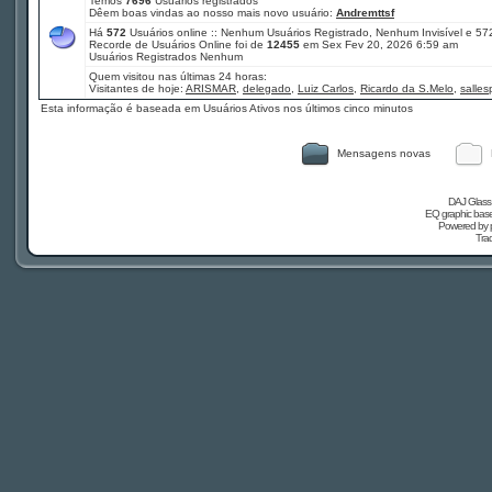
Temos
7696
Usuários registrados
Dêem boas vindas ao nosso mais novo usuário:
Andremttsf
Há
572
Usuários online :: Nenhum Usuários Registrado, Nenhum Invisível e 57
Recorde de Usuários Online foi de
12455
em Sex Fev 20, 2026 6:59 am
Usuários Registrados Nenhum
Quem visitou nas últimas 24 horas:
Visitantes de hoje:
ARISMAR
,
delegado
,
Luiz Carlos
,
Ricardo da S.Melo
,
salle
Esta informação é baseada em Usuários Ativos nos últimos cinco minutos
Mensagens novas
DAJ Glass 
EQ graphic based
Powered by
Tra