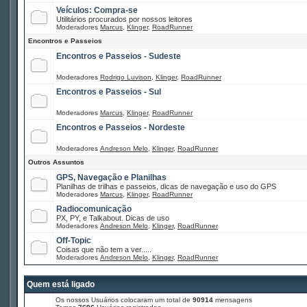
Veículos: Compra-se
Utilitários procurados por nossos leitores
Moderadores
Marcus
,
Klinger
,
RoadRunner
Encontros e Passeios
Encontros e Passeios - Sudeste
Moderadores
Rodrigo Luvison
,
Klinger
,
RoadRunner
Encontros e Passeios - Sul
Moderadores
Marcus
,
Klinger
,
RoadRunner
Encontros e Passeios - Nordeste
Moderadores
Andreson Melo
,
Klinger
,
RoadRunner
Outros Assuntos
GPS, Navegação e Planilhas
Planilhas de trilhas e passeios, dicas de navegação e uso do GPS
Moderadores
Marcus
,
Klinger
,
RoadRunner
Radiocomunicação
PX, PY, e Talkabout. Dicas de uso
Moderadores
Andreson Melo
,
Klinger
,
RoadRunner
Off-Topic
Coisas que não tem a ver.....
Moderadores
Andreson Melo
,
Klinger
,
RoadRunner
Quem está ligado
Os nossos Usuários colocaram um total de
90914
mensagens