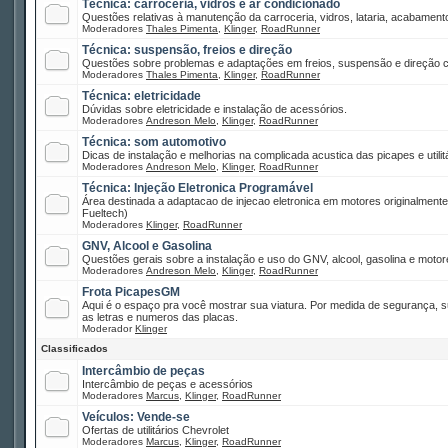
Técnica: carroceria, vidros e ar condicionado
Questões relativas à manutenção da carroceria, vidros, lataria, acabamento
Moderadores
Thales Pimenta
,
Klinger
,
RoadRunner
Técnica: suspensão, freios e direção
Questões sobre problemas e adaptações em freios, suspensão e direção co
Moderadores
Thales Pimenta
,
Klinger
,
RoadRunner
Técnica: eletricidade
Dúvidas sobre eletricidade e instalação de acessórios.
Moderadores
Andreson Melo
,
Klinger
,
RoadRunner
Técnica: som automotivo
Dicas de instalação e melhorias na complicada acustica das picapes e utilitá
Moderadores
Andreson Melo
,
Klinger
,
RoadRunner
Técnica: Injeção Eletronica Programável
Área destinada a adaptacao de injecao eletronica em motores originalment
Fueltech)
Moderadores
Klinger
,
RoadRunner
GNV, Alcool e Gasolina
Questões gerais sobre a instalação e uso do GNV, alcool, gasolina e motor
Moderadores
Andreson Melo
,
Klinger
,
RoadRunner
Frota PicapesGM
Aqui é o espaço pra você mostrar sua viatura. Por medida de segurança, 
as letras e numeros das placas.
Moderador
Klinger
Classificados
Intercâmbio de peças
Intercâmbio de peças e acessórios
Moderadores
Marcus
,
Klinger
,
RoadRunner
Veículos: Vende-se
Ofertas de utilitários Chevrolet
Moderadores
Marcus
,
Klinger
,
RoadRunner