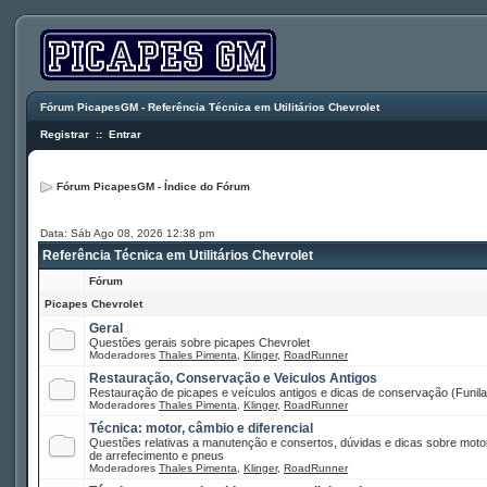
Fórum PicapesGM - Referência Técnica em Utilitários Chevrolet
Registrar
::
Entrar
Fórum PicapesGM - Índice do Fórum
Data: Sáb Ago 08, 2026 12:38 pm
Referência Técnica em Utilitários Chevrolet
Fórum
Picapes Chevrolet
Geral
Questões gerais sobre picapes Chevrolet
Moderadores
Thales Pimenta
,
Klinger
,
RoadRunner
Restauração, Conservação e Veiculos Antigos
Restauração de picapes e veículos antigos e dicas de conservação (Funilar
Moderadores
Thales Pimenta
,
Klinger
,
RoadRunner
Técnica: motor, câmbio e diferencial
Questões relativas a manutenção e consertos, dúvidas e dicas sobre motor
de arrefecimento e pneus
Moderadores
Thales Pimenta
,
Klinger
,
RoadRunner