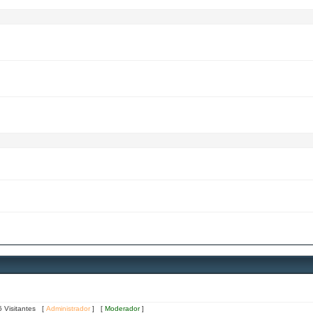
6 Visitantes [
Administrador
] [
Moderador
]