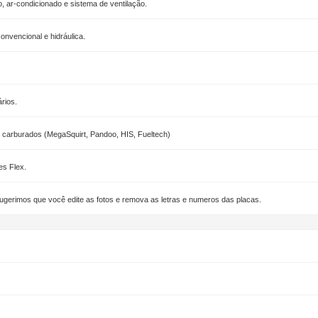
, ar-condicionado e sistema de ventilação.
nvencional e hidráulica.
rios.
e carburados (MegaSquirt, Pandoo, HIS, Fueltech)
es Flex.
ugerimos que você edite as fotos e remova as letras e numeros das placas.