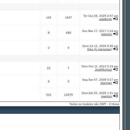
Ter Out 28, 2025 4:57 pm
165
1637
adalberto
Sex Mar 17, 2017 1:24 pm
8
488
ewerton
Dom Jul 12, 2009 8:36 pm
2
0
Kiko (in memorian)
Dom Out 11, 2015 5:19 pm
22
7
JoséMunhoz
Seg Set 07, 2009 5:17 pm
9
0
sherman
Dom Abr 05, 2026 1:31 pm
510
12979
ewerton
Todos os horários são GMT - 3 Horas