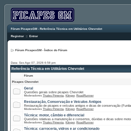
Fórum PicapesGM - Referência Técnica em Utilitários Chevrolet
Registrar
::
Entrar
Fórum PicapesGM - Índice do Fórum
Data: Sex Ago 07, 2026 6:58 pm
Referência Técnica em Utilitários Chevrolet
Fórum
Picapes Chevrolet
Geral
Questões gerais sobre picapes Chevrolet
Moderadores
Thales Pimenta
,
Klinger
,
RoadRunner
Restauração, Conservação e Veiculos Antigos
Restauração de picapes e veículos antigos e dicas de conservação (Funilar
Moderadores
Thales Pimenta
,
Klinger
,
RoadRunner
Técnica: motor, câmbio e diferencial
Questões relativas a manutenção e consertos, dúvidas e dicas sobre motor
Moderadores
Thales Pimenta
,
Klinger
,
RoadRunner
Técnica: carroceria, vidros e ar condicionado