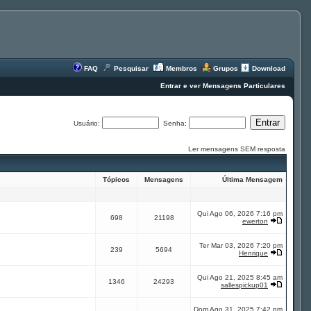
FAQ
Pesquisar
Membros
Grupos
Download
Entrar e ver Mensagens Particulares
Usuário:
Senha:
Ler mensagens SEM resposta
Tópicos
Mensagens
Última Mensagem
Qui Ago 06, 2026 7:16 pm
698
21198
ewerton
Ter Mar 03, 2026 7:20 pm
239
5694
Henrique
Qui Ago 21, 2025 8:45 am
1346
24293
sallespickup01
Dom Ago 31, 2025 7:42 pm