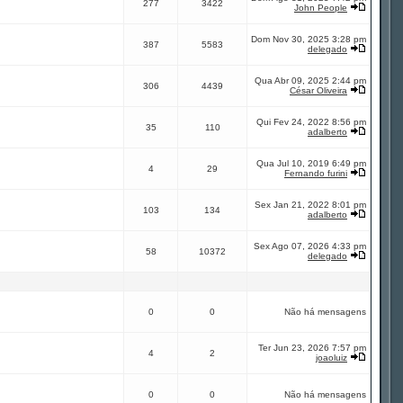
277
3422
John People
Dom Nov 30, 2025 3:28 pm
387
5583
delegado
Qua Abr 09, 2025 2:44 pm
306
4439
César Oliveira
Qui Fev 24, 2022 8:56 pm
35
110
adalberto
Qua Jul 10, 2019 6:49 pm
4
29
Fernando furini
Sex Jan 21, 2022 8:01 pm
103
134
adalberto
Sex Ago 07, 2026 4:33 pm
58
10372
delegado
0
0
Não há mensagens
Ter Jun 23, 2026 7:57 pm
4
2
joaoluiz
0
0
Não há mensagens