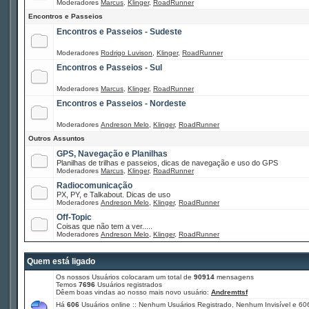
Moderadores
Marcus
,
Klinger
,
RoadRunner
Encontros e Passeios
Encontros e Passeios - Sudeste
Moderadores
Rodrigo Luvison
,
Klinger
,
RoadRunner
Encontros e Passeios - Sul
Moderadores
Marcus
,
Klinger
,
RoadRunner
Encontros e Passeios - Nordeste
Moderadores
Andreson Melo
,
Klinger
,
RoadRunner
Outros Assuntos
GPS, Navegação e Planilhas
Planilhas de trilhas e passeios, dicas de navegação e uso do GPS
Moderadores
Marcus
,
Klinger
,
RoadRunner
Radiocomunicação
PX, PY, e Talkabout. Dicas de uso
Moderadores
Andreson Melo
,
Klinger
,
RoadRunner
Off-Topic
Coisas que não tem a ver.....
Moderadores
Andreson Melo
,
Klinger
,
RoadRunner
Quem está ligado
Os nossos Usuários colocaram um total de
90914
mensagens
Temos
7696
Usuários registrados
Dêem boas vindas ao nosso mais novo usuário:
Andremttsf
Há
606
Usuários online :: Nenhum Usuários Registrado, Nenhum Invisível e 60