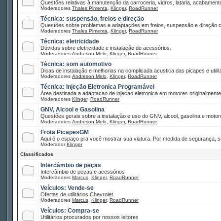
Questões relativas à manutenção da carroceria, vidros, lataria, acabamento
Moderadores
Thales Pimenta
,
Klinger
,
RoadRunner
Técnica: suspensão, freios e direção
Questões sobre problemas e adaptações em freios, suspensão e direção co
Moderadores
Thales Pimenta
,
Klinger
,
RoadRunner
Técnica: eletricidade
Dúvidas sobre eletricidade e instalação de acessórios.
Moderadores
Andreson Melo
,
Klinger
,
RoadRunner
Técnica: som automotivo
Dicas de instalação e melhorias na complicada acustica das picapes e utilitá
Moderadores
Andreson Melo
,
Klinger
,
RoadRunner
Técnica: Injeção Eletronica Programável
Área destinada a adaptacao de injecao eletronica em motores originalment
Moderadores
Klinger
,
RoadRunner
GNV, Alcool e Gasolina
Questões gerais sobre a instalação e uso do GNV, alcool, gasolina e motor
Moderadores
Andreson Melo
,
Klinger
,
RoadRunner
Frota PicapesGM
Aqui é o espaço pra você mostrar sua viatura. Por medida de segurança, s
Moderador
Klinger
Classificados
Intercâmbio de peças
Intercâmbio de peças e acessórios
Moderadores
Marcus
,
Klinger
,
RoadRunner
Veículos: Vende-se
Ofertas de utilitários Chevrolet
Moderadores
Marcus
,
Klinger
,
RoadRunner
Veículos: Compra-se
Utilitários procurados por nossos leitores