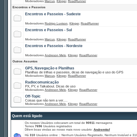
Moderadores
Marcus
,
Klinger
,
RoadRunner
Encontros e Passeios
Encontros e Passeios - Sudeste
Moderadores
Rodrigo Luvison
,
Klinger
,
RoadRunner
Encontros e Passeios - Sul
Moderadores
Marcus
,
Klinger
,
RoadRunner
Encontros e Passeios - Nordeste
Moderadores
Andreson Melo
,
Klinger
,
RoadRunner
Outros Assuntos
GPS, Navegação e Planilhas
Planilhas de trilhas e passeios, dicas de navegação e uso do GPS
Moderadores
Marcus
,
Klinger
,
RoadRunner
Radiocomunicação
PX, PY, e Talkabout. Dicas de uso
Moderadores
Andreson Melo
,
Klinger
,
RoadRunner
Off-Topic
Coisas que não tem a ver.....
Moderadores
Andreson Melo
,
Klinger
,
RoadRunner
Quem está ligado
Os nossos Usuários colocaram um total de
90911
mensagens
Temos
7696
Usuários registrados
Dêem boas vindas ao nosso mais novo usuário:
Andremttsf
Há
310
Usuários online :: Nenhum Usuários Registrado, Nenhum Invisível e 31