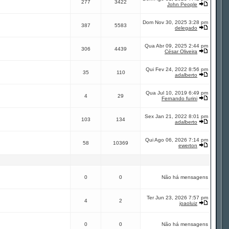
277
3422
John People
Dom Nov 30, 2025 3:28 pm
387
5583
delegado
Qua Abr 09, 2025 2:44 pm
306
4439
César Oliveira
Qui Fev 24, 2022 8:56 pm
35
110
adalberto
Qua Jul 10, 2019 6:49 pm
4
29
Fernando furini
Sex Jan 21, 2022 8:01 pm
103
134
adalberto
Qui Ago 06, 2026 7:14 pm
58
10369
ewerton
0
0
Não há mensagens
Ter Jun 23, 2026 7:57 pm
4
2
joaoluiz
0
0
Não há mensagens