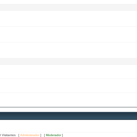
0 Visitantes [
Administrador
] [
Moderador
]