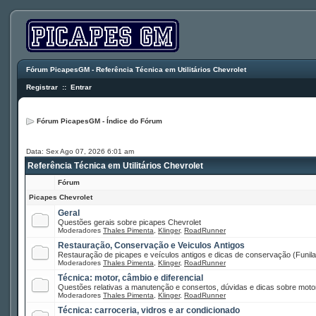
Fórum PicapesGM - Referência Técnica em Utilitários Chevrolet
Registrar
::
Entrar
Fórum PicapesGM - Índice do Fórum
Data: Sex Ago 07, 2026 6:01 am
Referência Técnica em Utilitários Chevrolet
Fórum
Picapes Chevrolet
Geral
Questões gerais sobre picapes Chevrolet
Moderadores
Thales Pimenta
,
Klinger
,
RoadRunner
Restauração, Conservação e Veiculos Antigos
Restauração de picapes e veículos antigos e dicas de conservação (Funilar
Moderadores
Thales Pimenta
,
Klinger
,
RoadRunner
Técnica: motor, câmbio e diferencial
Questões relativas a manutenção e consertos, dúvidas e dicas sobre motor
Moderadores
Thales Pimenta
,
Klinger
,
RoadRunner
Técnica: carroceria, vidros e ar condicionado