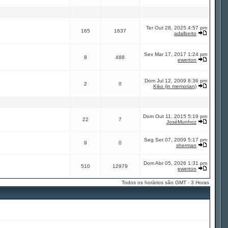
Ter Out 28, 2025 4:57 pm
165
1637
adalberto
Sex Mar 17, 2017 1:24 pm
8
488
ewerton
Dom Jul 12, 2009 8:36 pm
2
0
Kiko (in memorian)
Dom Out 11, 2015 5:19 pm
22
7
JoséMunhoz
Seg Set 07, 2009 5:17 pm
9
0
sherman
Dom Abr 05, 2026 1:31 pm
510
12979
ewerton
Todos os horários são GMT - 3 Horas