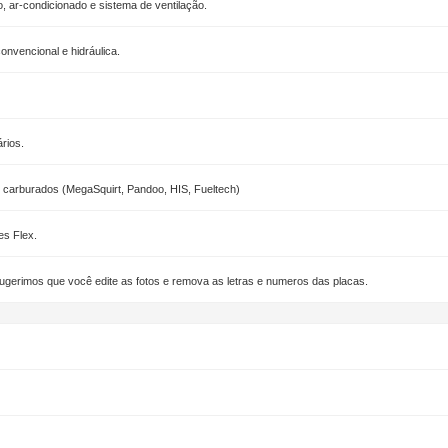
, ar-condicionado e sistema de ventilação.
nvencional e hidráulica.
rios.
e carburados (MegaSquirt, Pandoo, HIS, Fueltech)
es Flex.
ugerimos que você edite as fotos e remova as letras e numeros das placas.