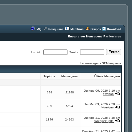
FAQ
Pesquisar
Membros
Grupos
Download
Entrar e ver Mensagens Particulares
Usuário:
Senha:
Ler mensagens SEM resposta
Tópicos
Mensagens
Última Mensagem
Qui Ago 06, 2026 7:16 pm
698
21198
ewerton
Ter Mar 03, 2026 7:20 pm
239
5694
Henrique
Qui Ago 21, 2025 8:45 am
1346
24293
sallespickup01
Dom Ago 31, 2025 7:42 pm