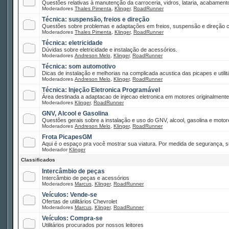
Questões relativas à manutenção da carroceria, vidros, lataria, acabamento
Moderadores
Thales Pimenta
,
Klinger
,
RoadRunner
Técnica: suspensão, freios e direção
Questões sobre problemas e adaptações em freios, suspensão e direção co
Moderadores
Thales Pimenta
,
Klinger
,
RoadRunner
Técnica: eletricidade
Dúvidas sobre eletricidade e instalação de acessórios.
Moderadores
Andreson Melo
,
Klinger
,
RoadRunner
Técnica: som automotivo
Dicas de instalação e melhorias na complicada acustica das picapes e utilitá
Moderadores
Andreson Melo
,
Klinger
,
RoadRunner
Técnica: Injeção Eletronica Programável
Área destinada a adaptacao de injecao eletronica em motores originalment
Moderadores
Klinger
,
RoadRunner
GNV, Alcool e Gasolina
Questões gerais sobre a instalação e uso do GNV, alcool, gasolina e motor
Moderadores
Andreson Melo
,
Klinger
,
RoadRunner
Frota PicapesGM
Aqui é o espaço pra você mostrar sua viatura. Por medida de segurança, s
Moderador
Klinger
Classificados
Intercâmbio de peças
Intercâmbio de peças e acessórios
Moderadores
Marcus
,
Klinger
,
RoadRunner
Veículos: Vende-se
Ofertas de utilitários Chevrolet
Moderadores
Marcus
,
Klinger
,
RoadRunner
Veículos: Compra-se
Utilitários procurados por nossos leitores