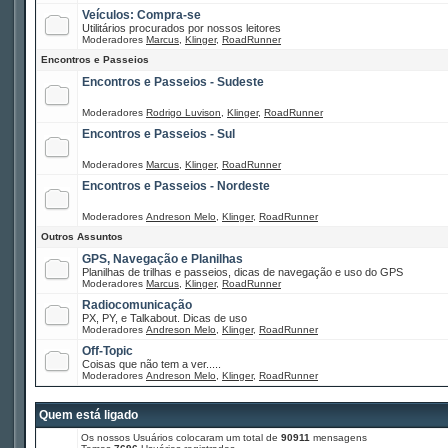
Veículos: Compra-se
Utilitários procurados por nossos leitores
Moderadores
Marcus
,
Klinger
,
RoadRunner
Encontros e Passeios
Encontros e Passeios - Sudeste
Moderadores
Rodrigo Luvison
,
Klinger
,
RoadRunner
Encontros e Passeios - Sul
Moderadores
Marcus
,
Klinger
,
RoadRunner
Encontros e Passeios - Nordeste
Moderadores
Andreson Melo
,
Klinger
,
RoadRunner
Outros Assuntos
GPS, Navegação e Planilhas
Planilhas de trilhas e passeios, dicas de navegação e uso do GPS
Moderadores
Marcus
,
Klinger
,
RoadRunner
Radiocomunicação
PX, PY, e Talkabout. Dicas de uso
Moderadores
Andreson Melo
,
Klinger
,
RoadRunner
Off-Topic
Coisas que não tem a ver.....
Moderadores
Andreson Melo
,
Klinger
,
RoadRunner
Quem está ligado
Os nossos Usuários colocaram um total de
90911
mensagens